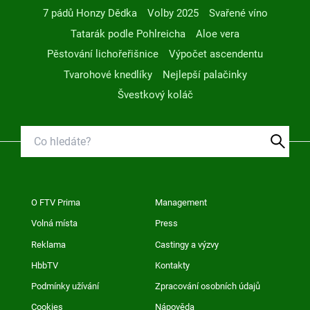
7 pádů Honzy Dědka
Volby 2025
Svařené víno
Tatarák podle Pohlreicha
Aloe vera
Pěstování lichořeřišnice
Výpočet ascendentu
Tvarohové knedlíky
Nejlepší palačinky
Švestkový koláč
O FTV Prima
Management
Volná místa
Press
Reklama
Castingy a výzvy
HbbTV
Kontakty
Podmínky užívání
Zpracování osobních údajů
Cookies
Nápověda