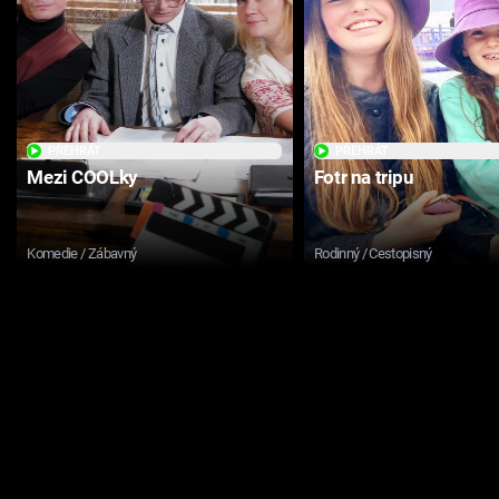
PŘEHRÁT
PŘEHRÁT
Mezi COOLky
Fotr na tripu
Komedie / Zábavný
Rodinný / Cestopisný