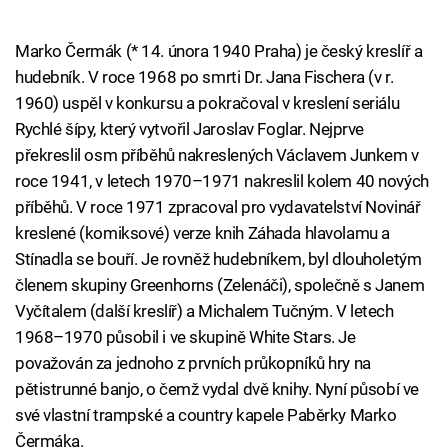
Marko Čermák (* 14. února 1940 Praha) je český kreslíř a
hudebník. V roce 1968 po smrti Dr. Jana Fischera (v r.
1960) uspěl v konkursu a pokračoval v kreslení seriálu
Rychlé šípy, který vytvořil Jaroslav Foglar. Nejprve
překreslil osm příběhů nakreslených Václavem Junkem v
roce 1941, v letech 1970–1971 nakreslil kolem 40 nových
příběhů. V roce 1971 zpracoval pro vydavatelství Novinář
kreslené (komiksové) verze knih Záhada hlavolamu a
Stínadla se bouří. Je rovněž hudebníkem, byl dlouholetým
členem skupiny Greenhorns (Zelenáči), společně s Janem
Vyčítalem (další kreslíř) a Michalem Tučným. V letech
1968–1970 působil i ve skupině White Stars. Je
považován za jednoho z prvních průkopníků hry na
pětistrunné banjo, o čemž vydal dvě knihy. Nyní působí ve
své vlastní trampské a country kapele Paběrky Marko
Čermáka.