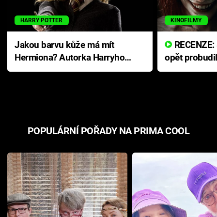
HARRY POTTER
KINOFILMY
Jakou barvu kůže má mít
RECENZE: Smrtelné zlo se
Hermiona? Autorka Harryho
opět probudi
Pottera přišla s ráznou
přichází s n
odpovědí
hororovou n
POPULÁRNÍ POŘADY NA PRIMA COOL