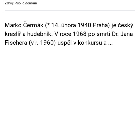
Zdroj: Public domain
Cool Esport
Pořady
Marko Čermák (* 14. února 1940 Praha) je český
kreslíř a hudebník. V roce 1968 po smrti Dr. Jana
TV Program
Fischera (v r. 1960) uspěl v konkursu a ...
Sledujte prima+
Přihlášení
Sledujte nás