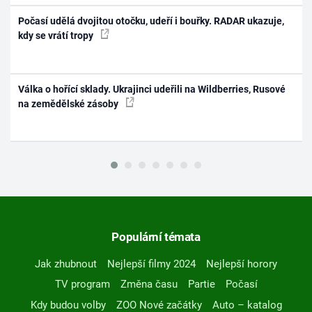
Počasí udělá dvojitou otočku, udeří i bouřky. RADAR ukazuje,
kdy se vrátí tropy
Válka o hořící sklady. Ukrajinci udeřili na Wildberries, Rusové
na zemědělské zásoby
Populární témata
Jak zhubnout
Nejlepší filmy 2024
Nejlepší horory
TV program
Změna času
Partie
Počasí
Kdy budou volby
ZOO Nové začátky
Auto – katalog