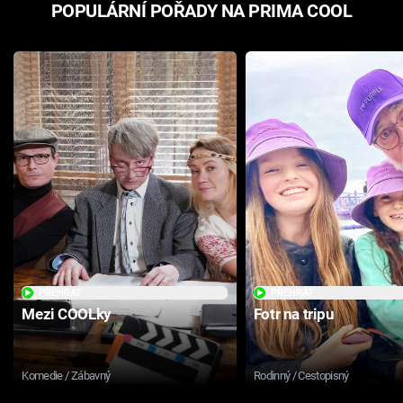
POPULÁRNÍ POŘADY NA PRIMA COOL
PŘEHRÁT
PŘEHRÁT
Mezi COOLky
Fotr na tripu
Komedie / Zábavný
Rodinný / Cestopisný