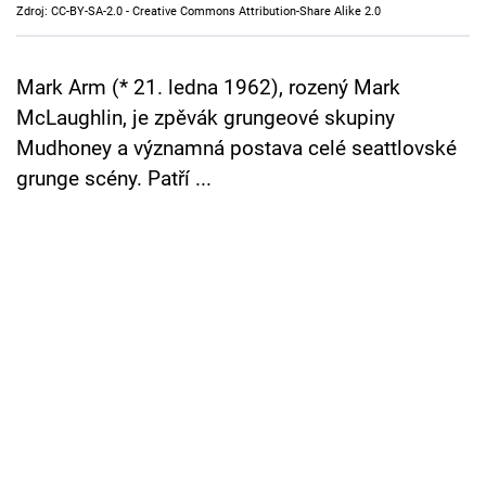
Zdroj: CC-BY-SA-2.0 - Creative Commons Attribution-Share Alike 2.0
Cool Esport
Pořady
Mark Arm (* 21. ledna 1962), rozený Mark
McLaughlin, je zpěvák grungeové skupiny
TV Program
Mudhoney a významná postava celé seattlovské
grunge scény. Patří ...
Sledujte prima+
Přihlášení
Sledujte nás