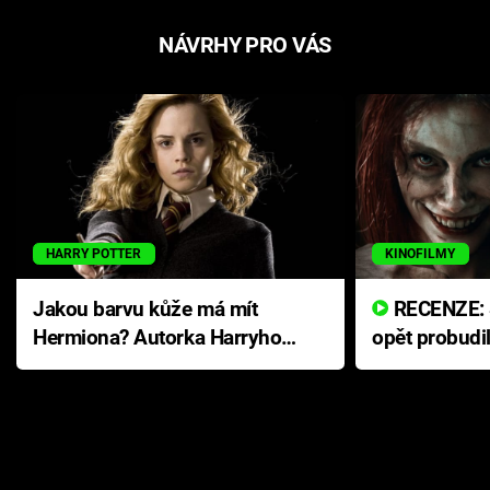
NÁVRHY PRO VÁS
HARRY POTTER
KINOFILMY
Jakou barvu kůže má mít
RECENZE: Smrtelné zlo se
Hermiona? Autorka Harryho
opět probudi
Pottera přišla s ráznou
přichází s n
odpovědí
hororovou n