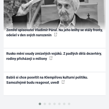
Zemřel spisovatel Vladimír Páral. Na jeho knihy se stály fronty,
odešel v den svých narozenin
Rusko mění osudy zmizelých vojáků. Z padlých dělá dezertéry,
rodiny přicházejí o miliony
Babiš si chce posvítit na Klempířovu kulturní politiku.
Samozřejmě budu reagovat, uvedl