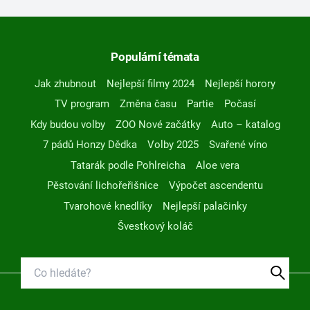
Populární témata
Jak zhubnout
Nejlepší filmy 2024
Nejlepší horory
TV program
Změna času
Partie
Počasí
Kdy budou volby
ZOO Nové začátky
Auto – katalog
7 pádů Honzy Dědka
Volby 2025
Svařené víno
Tatarák podle Pohlreicha
Aloe vera
Pěstování lichořeřišnice
Výpočet ascendentu
Tvarohové knedlíky
Nejlepší palačinky
Švestkový koláč