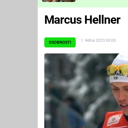
Které děsivé pecky vám
nejvíc zvednou tep?
Marcus Hellner
1. ledna 2023 00:00
OSOBNOSTI