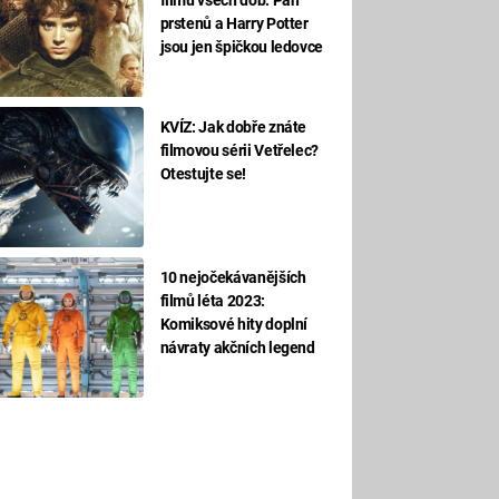
prstenů a Harry Potter
jsou jen špičkou ledovce
KVÍZ: Jak dobře znáte
filmovou sérii Vetřelec?
Otestujte se!
10 nejočekávanějších
filmů léta 2023:
Komiksové hity doplní
návraty akčních legend