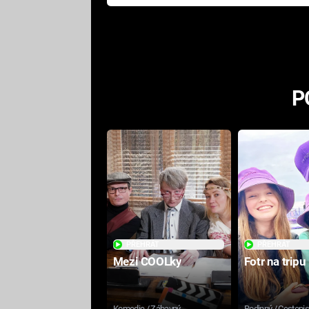
Pottera přišla s ráznou
odpovědí
P
PŘEHRÁT
PŘEHRÁT
Mezi COOLky
Fotr na tripu
Komedie / Zábavný
Rodinný / Cestopi