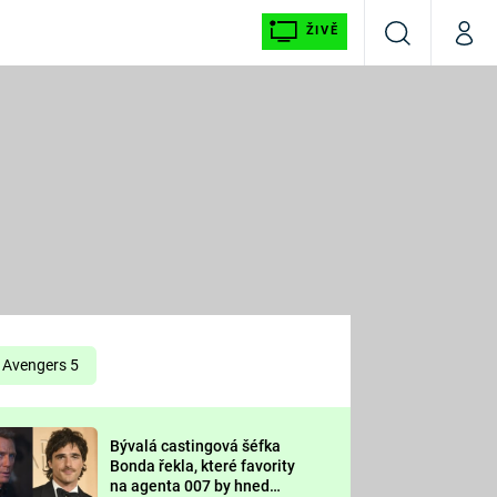
ŽIVĚ
Vyhledávání
Můj p
Prima+
É
CNN Prima NEWS
E
Prima FRESH
ŠÍ
Prima LIVING
E
Prima Ženy
Avengers 5
Prima LAJK
Bývalá castingová šéfka
OOL
Bonda řekla, které favority
Sledujte nás
na agenta 007 by hned