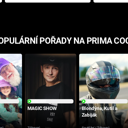
přichází s neodolatelnou
Ameriky
hororovou nabídkou
OPULÁRNÍ POŘADY NA PRIMA CO
PŘEHRÁT
PŘEHRÁT
MAGIC SHOW
Blondýna, Kutil a
Zabiják
sný
Zábavný
Soutěžní / Zábavný