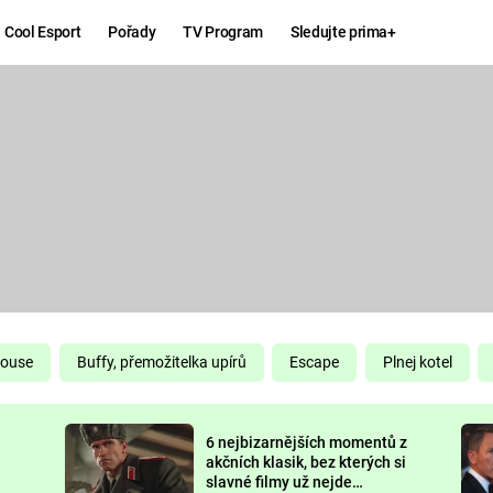
Cool Esport
Pořady
TV Program
Sledujte prima+
Hry
Zábava
MAFIA
ZÁBAVN
GALERI
GTA 6
NEJLEP
KINGDOM
KOMEDI
COME:
DELIVERANCE
CHUCK
House
Buffy, přemožitelka upírů
Escape
Plnej kotel
NORRIS
ESPORT
6 nejbizarnějších momentů z
DEADP
akčních klasik, bez kterých si
slavné filmy už nejde