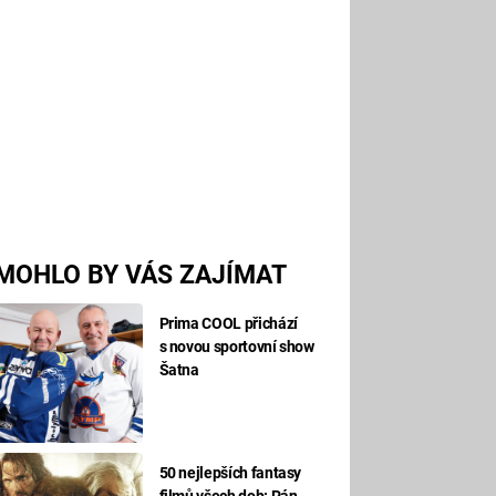
MOHLO BY VÁS ZAJÍMAT
Prima COOL přichází
s novou sportovní show
Šatna
50 nejlepších fantasy
filmů všech dob: Pán