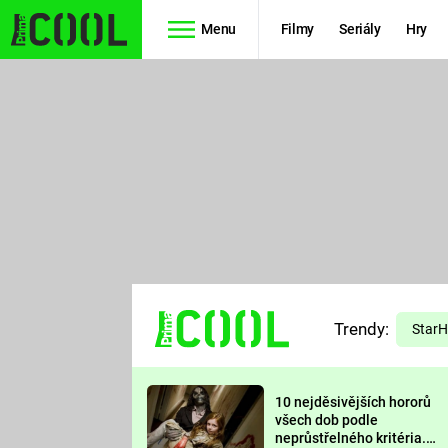
Menu
Filmy
Seriály
Hry
Seriály
Filmy
SIMPSONOVI
STAR WARS
HVĚZDNÁ
AVENGERS
BRÁNA
RYCHLE A
TEORIE
ZBĚSILE 10
Trendy:
VELKÉHO
Star
PREDÁTOR
TŘESKU
10 nejděsivějších hororů
FUTURAMA
všech dob podle
neprůstřelného kritéria.