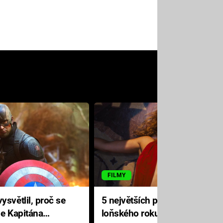
FILMY
ysvětlil, proč se
5 největších propadáků
le Kapitána
loňského roku: Disney na