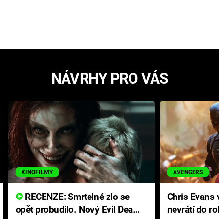
NÁVRHY PRO VÁS
KINOFILMY
AVENGERS
RECENZE: Smrtelné zlo se
Chris Evans v
opět probudilo. Nový Evil Dead
nevrátí do ro