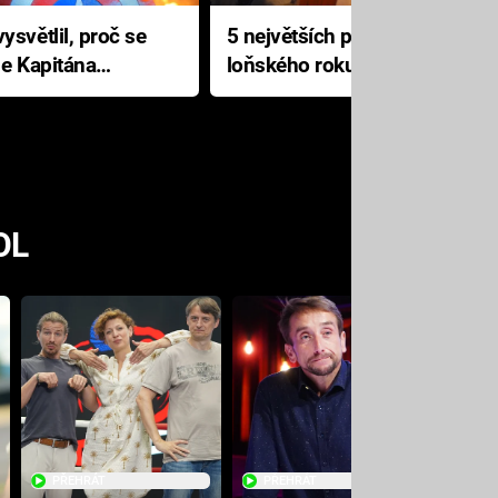
ysvětlil, proč se
5 největších propadáků
le Kapitána
loňského roku: Disney na
jediné katastrofě prodělal 200
milionů dolarů
OL
PŘEHRÁT
PŘEHRÁT
PŘE