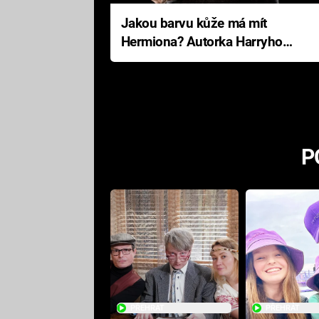
Jakou barvu kůže má mít
Hermiona? Autorka Harryho
Pottera přišla s ráznou
odpovědí
P
PŘEHRÁT
PŘEHRÁT