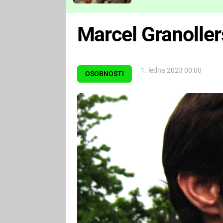
Které děsivé pecky vám
nejvíc zvednou tep?
Marcel Granoller
1. ledna 2023 00:00
OSOBNOSTI