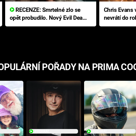
RECENZE: Smrtelné zlo se
Chris Evans v
opět probudilo. Nový Evil Dead
nevrátí do ro
přichází s neodolatelnou
Ameriky
hororovou nabídkou
OPULÁRNÍ POŘADY NA PRIMA CO
PŘEHRÁT
PŘEHRÁT