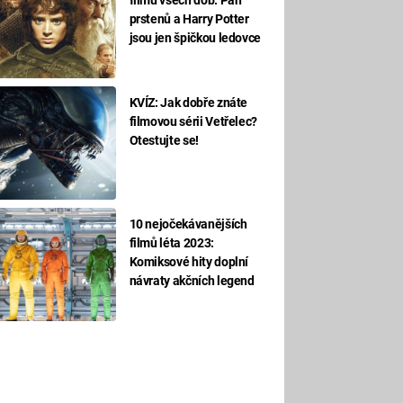
prstenů a Harry Potter
jsou jen špičkou ledovce
KVÍZ: Jak dobře znáte
filmovou sérii Vetřelec?
Otestujte se!
10 nejočekávanějších
filmů léta 2023:
Komiksové hity doplní
návraty akčních legend