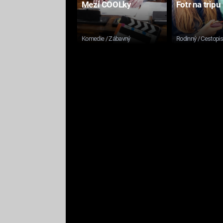
Mezi COOLky
Fotr na tripu
Komedie / Zábavný
Rodinný / Cestopi