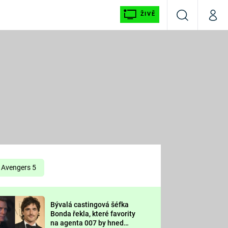
ŽIVĚ
Vyhledávání
Můj p
Prima+
É
CNN Prima NEWS
E
Prima FRESH
ŠÍ
Prima LIVING
E
Prima Ženy
Avengers 5
Prima LAJK
Bývalá castingová šéfka
OOL
Bonda řekla, které favority
Sledujte nás
na agenta 007 by hned