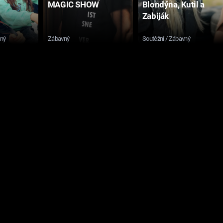
MAGIC SHOW
Blondýna, Kutil a
Zabiják
sný
Zábavný
Soutěžní / Zábavný