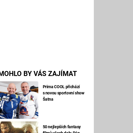
MOHLO BY VÁS ZAJÍMAT
Prima COOL přichází
s novou sportovní show
Šatna
50 nejlepších fantasy
filmů všech dob: Pán