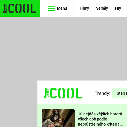
Menu
Filmy
Seriály
Hry
Seriály
Filmy
SIMPSONOVI
STAR WARS
HVĚZDNÁ
AVENGERS
BRÁNA
RYCHLE A
TEORIE
ZBĚSILE 10
Trendy:
VELKÉHO
Star
PREDÁTOR
TŘESKU
10 nejděsivějších hororů
FUTURAMA
všech dob podle
neprůstřelného kritéria.