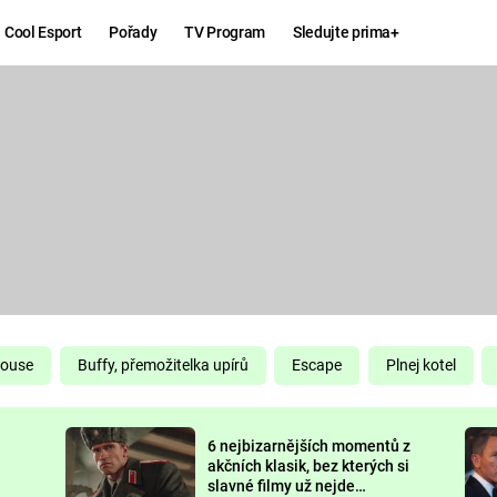
Cool Esport
Pořady
TV Program
Sledujte prima+
Hry
Zábava
MAFIA
ZÁBAVN
GALERI
GTA 6
NEJLEP
KINGDOM
KOMEDI
COME:
DELIVERANCE
CHUCK
House
Buffy, přemožitelka upírů
Escape
Plnej kotel
NORRIS
ESPORT
6 nejbizarnějších momentů z
DEADP
akčních klasik, bez kterých si
slavné filmy už nejde