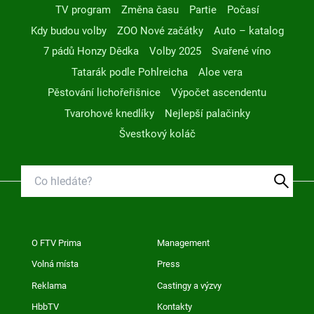
TV program
Změna času
Partie
Počasí
Kdy budou volby
ZOO Nové začátky
Auto – katalog
7 pádů Honzy Dědka
Volby 2025
Svařené víno
Tatarák podle Pohlreicha
Aloe vera
Pěstování lichořeřišnice
Výpočet ascendentu
Tvarohové knedlíky
Nejlepší palačinky
Švestkový koláč
O FTV Prima
Management
Volná místa
Press
Reklama
Castingy a výzvy
HbbTV
Kontakty