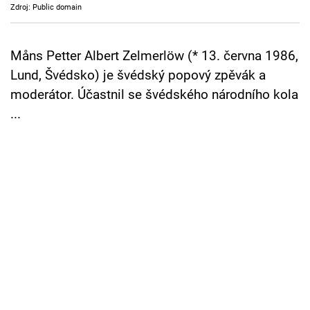
Zdroj: Public domain
Cool Esport
Pořady
Måns Petter Albert Zelmerlöw (* 13. června 1986,
Lund, Švédsko) je švédský popový zpěvák a
TV Program
moderátor. Účastnil se švédského národního kola
...
Sledujte prima+
Přihlášení
Sledujte nás