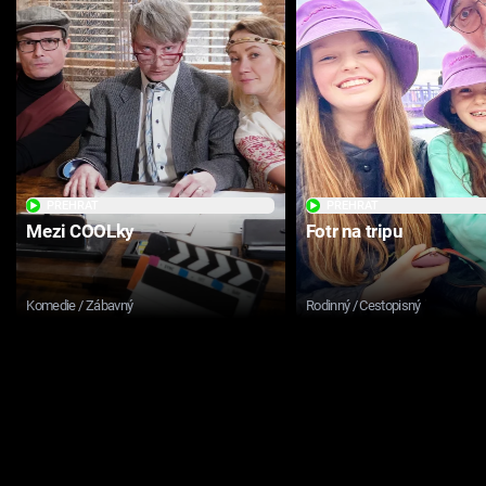
PŘEHRÁT
PŘEHRÁT
Mezi COOLky
Fotr na tripu
Komedie / Zábavný
Rodinný / Cestopisný