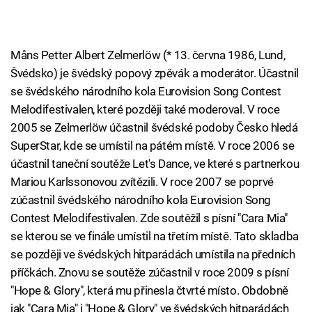
Måns Petter Albert Zelmerlöw (* 13. června 1986, Lund,
Švédsko) je švédský popový zpěvák a moderátor. Účastnil
se švédského národního kola Eurovision Song Contest
Melodifestivalen, které později také moderoval. V roce
2005 se Zelmerlöw účastnil švédské podoby Česko hledá
SuperStar, kde se umístil na pátém místě. V roce 2006 se
účastnil taneční soutěže Let's Dance, ve které s partnerkou
Mariou Karlssonovou zvítězili. V roce 2007 se poprvé
zúčastnil švédského národního kola Eurovision Song
Contest Melodifestivalen. Zde soutěžil s písní "Cara Mia"
se kterou se ve finále umístil na třetím místě. Tato skladba
se později ve švédských hitparádách umístila na předních
příčkách. Znovu se soutěže zúčastnil v roce 2009 s písní
"Hope & Glory", která mu přinesla čtvrté místo. Obdobně
jak "Cara Mia" i "Hope & Glory" ve švédských hitparádách