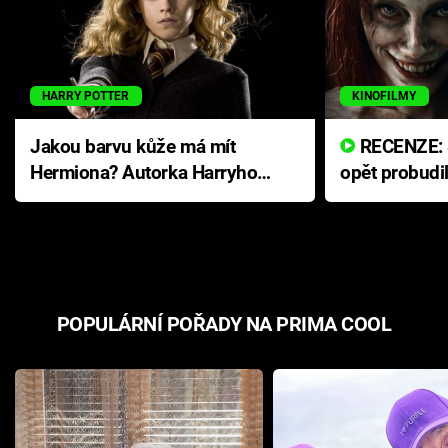
HARRY POTTER
KINOFILMY
Jakou barvu kůže má mít
RECENZE: Smrtelné zlo se
Hermiona? Autorka Harryho
opět probudi
Pottera přišla s ráznou
přichází s n
odpovědí
hororovou n
POPULÁRNÍ POŘADY NA PRIMA COOL