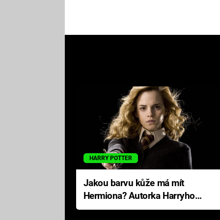
HARRY POTTER
Jakou barvu kůže má mít
Hermiona? Autorka Harryho
Pottera přišla s ráznou