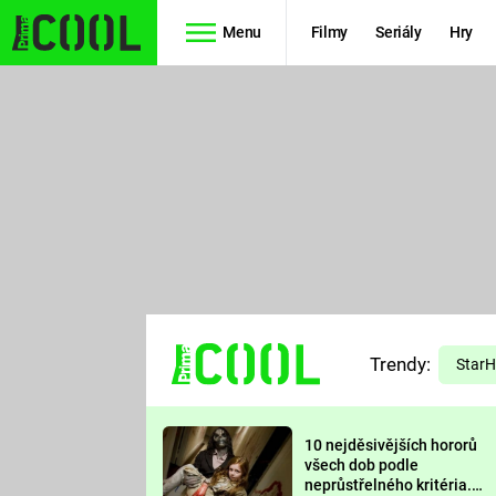
Menu
Filmy
Seriály
Hry
Seriály
Filmy
SIMPSONOVI
STAR WARS
HVĚZDNÁ
AVENGERS
BRÁNA
RYCHLE A
TEORIE
ZBĚSILE 10
Trendy:
VELKÉHO
Star
PREDÁTOR
TŘESKU
10 nejděsivějších hororů
FUTURAMA
všech dob podle
neprůstřelného kritéria.