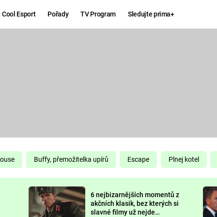
Cool Esport
Pořady
TV Program
Sledujte prima+
Hry
Zábava
MAFIA
ZÁBAVN
GALERI
GTA 6
NEJLEP
KINGDOM
KOMEDI
COME:
DELIVERANCE
CHUCK
House
Buffy, přemožitelka upírů
Escape
Plnej kotel
NORRIS
ESPORT
6 nejbizarnějších momentů z
DEADP
akčních klasik, bez kterých si
slavné filmy už nejde