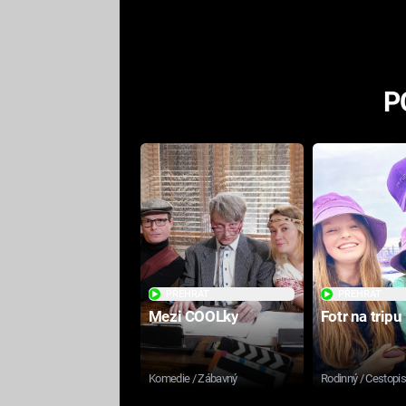
odpovědí
P
PŘEHRÁT
PŘEHRÁT
Mezi COOLky
Fotr na tripu
Komedie / Zábavný
Rodinný / Cestopi