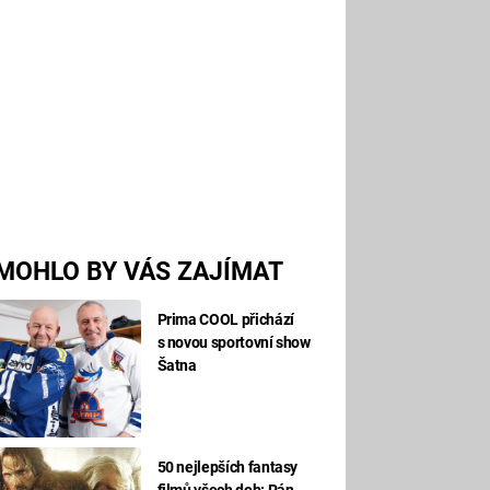
MOHLO BY VÁS ZAJÍMAT
Prima COOL přichází
s novou sportovní show
Šatna
50 nejlepších fantasy
filmů všech dob: Pán