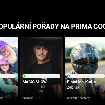
hororovou nabídkou
OPULÁRNÍ POŘADY NA PRIMA CO
PŘEHRÁT
PŘEHRÁT
MAGIC SHOW
Blondýna, Kutil a
Zabiják
sný
Zábavný
Soutěžní / Zábavný