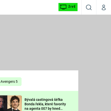
ŽIVĚ
Vyhledávání
Můj p
Prima+
É
CNN Prima NEWS
E
Prima FRESH
ŠÍ
Prima LIVING
E
Prima Ženy
Avengers 5
Prima LAJK
Bývalá castingová šéfka
OOL
Bonda řekla, které favority
Sledujte nás
na agenta 007 by hned