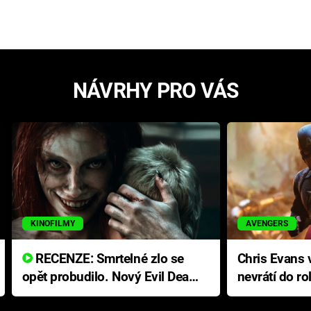
NÁVRHY PRO VÁS
KINOFILMY
AVENGERS
RECENZE: Smrtelné zlo se
Chris Evans v
opět probudilo. Nový Evil Dead
nevrátí do ro
přichází s neodolatelnou
Ameriky