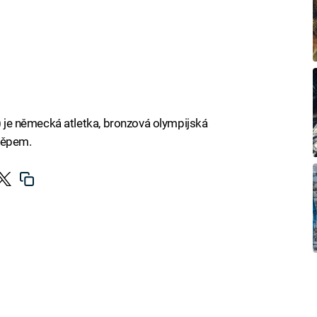
m) je německá atletka, bronzová olympijská
těpem.