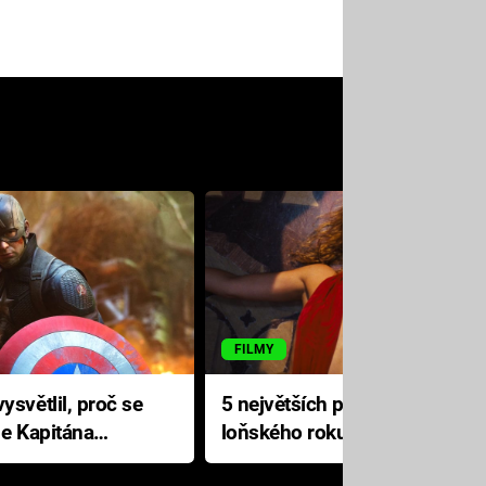
FILMY
ysvětlil, proč se
5 největších propadáků
le Kapitána
loňského roku: Disney na
jediné katastrofě prodělal 200