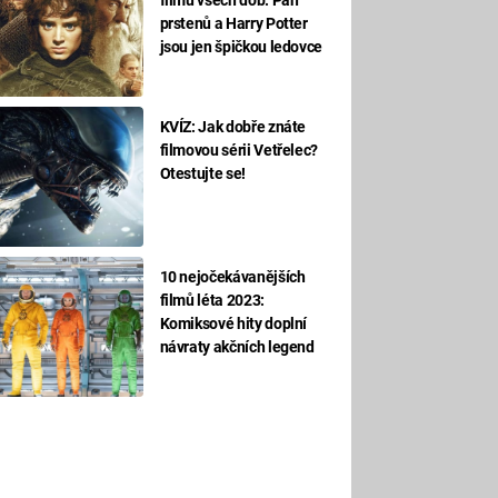
prstenů a Harry Potter
jsou jen špičkou ledovce
KVÍZ: Jak dobře znáte
filmovou sérii Vetřelec?
Otestujte se!
10 nejočekávanějších
filmů léta 2023:
Komiksové hity doplní
návraty akčních legend