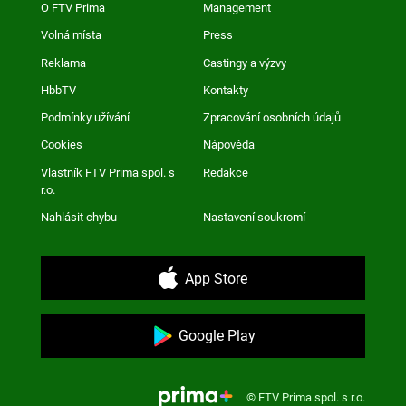
O FTV Prima
Management
Volná místa
Press
Reklama
Castingy a výzvy
HbbTV
Kontakty
Podmínky užívání
Zpracování osobních údajů
Cookies
Nápověda
Vlastník FTV Prima spol. s
Redakce
r.o.
Nahlásit chybu
Nastavení soukromí
App Store
Google Play
© FTV Prima spol. s r.o.