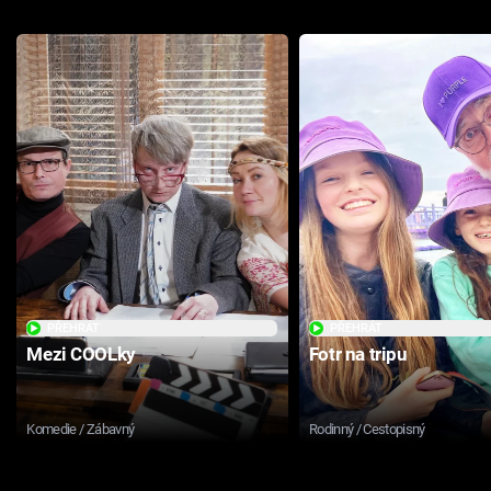
PŘEHRÁT
PŘEHRÁT
Mezi COOLky
Fotr na tripu
Komedie / Zábavný
Rodinný / Cestopisný