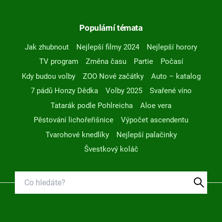
Populární témata
Jak zhubnout
Nejlepší filmy 2024
Nejlepší horory
TV program
Změna času
Partie
Počasí
Kdy budou volby
ZOO Nové začátky
Auto – katalog
7 pádů Honzy Dědka
Volby 2025
Svařené víno
Tatarák podle Pohlreicha
Aloe vera
Pěstování lichořeřišnice
Výpočet ascendentu
Tvarohové knedlíky
Nejlepší palačinky
Švestkový koláč