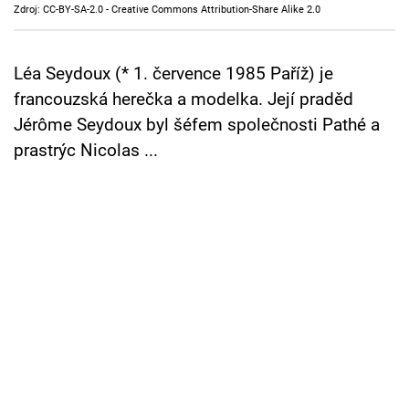
Zdroj: CC-BY-SA-2.0 - Creative Commons Attribution-Share Alike 2.0
Cool Esport
Pořady
Léa Seydoux (* 1. července 1985 Paříž) je
francouzská herečka a modelka. Její praděd
TV Program
Jérôme Seydoux byl šéfem společnosti Pathé a
prastrýc Nicolas ...
Sledujte prima+
Přihlášení
Sledujte nás