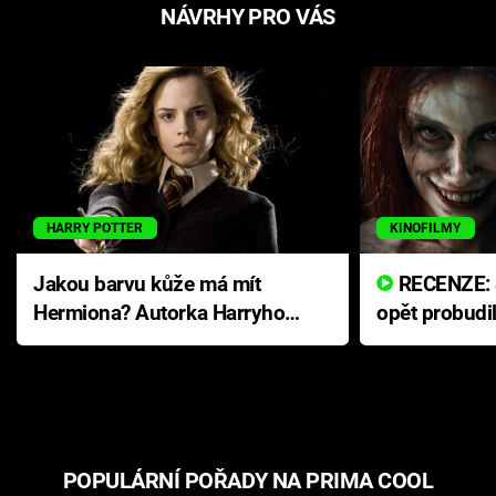
NÁVRHY PRO VÁS
HARRY POTTER
KINOFILMY
Jakou barvu kůže má mít
RECENZE: Smrtelné zlo se
Hermiona? Autorka Harryho
opět probudi
Pottera přišla s ráznou
přichází s n
odpovědí
hororovou n
POPULÁRNÍ POŘADY NA PRIMA COOL