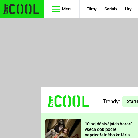
Menu
Filmy
Seriály
Hry
Seriály
Filmy
SIMPSONOVI
STAR WARS
HVĚZDNÁ
AVENGERS
BRÁNA
RYCHLE A
TEORIE
ZBĚSILE 10
Trendy:
VELKÉHO
Star
PREDÁTOR
TŘESKU
10 nejděsivějších hororů
FUTURAMA
všech dob podle
neprůstřelného kritéria.