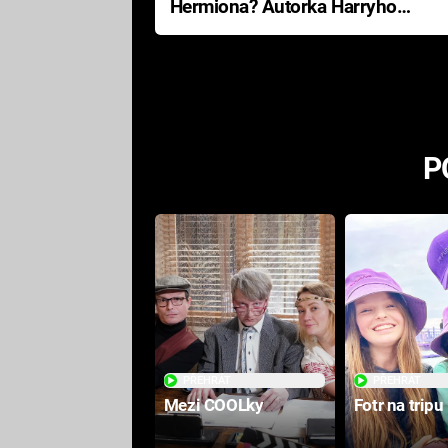
Hermiona? Autorka Harryho
Pottera přišla s ráznou
odpovědí
P
PŘEHRÁT
PŘEHRÁT
Mezi COOLky
Fotr na tripu