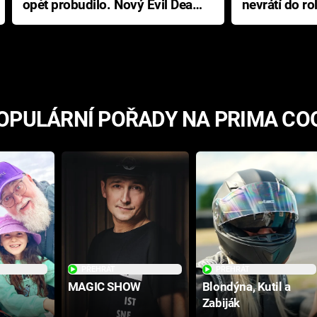
opět probudilo. Nový Evil Dead
nevrátí do ro
přichází s neodolatelnou
Ameriky
hororovou nabídkou
OPULÁRNÍ POŘADY NA PRIMA CO
PŘEHRÁT
PŘEHRÁT
MAGIC SHOW
Blondýna, Kutil a
Zabiják