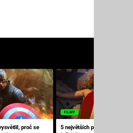
FILMY
ysvětlil, proč se
5 největších propadáků