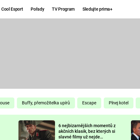
Cool Esport
Pořady
TV Program
Sledujte prima+
Hry
Zábava
MAFIA
ZÁBAVN
GALERI
GTA 6
NEJLEP
KINGDOM
KOMEDI
COME:
DELIVERANCE
CHUCK
House
Buffy, přemožitelka upírů
Escape
Plnej kotel
NORRIS
ESPORT
6 nejbizarnějších momentů z
DEADP
akčních klasik, bez kterých si
slavné filmy už nejde