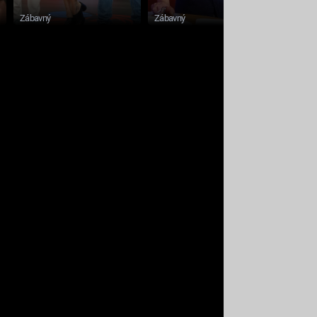
Zábavný
Zábavný
Esport /