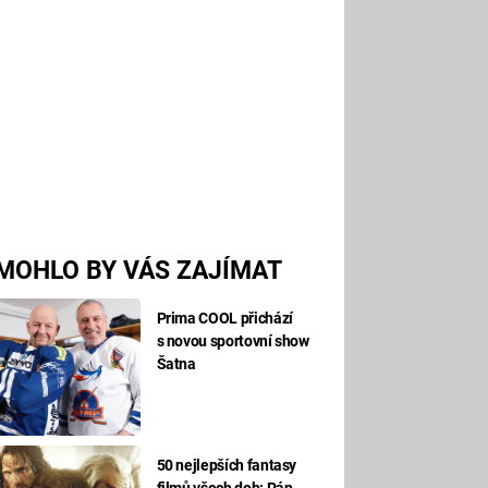
MOHLO BY VÁS ZAJÍMAT
Prima COOL přichází
s novou sportovní show
Šatna
50 nejlepších fantasy
filmů všech dob: Pán