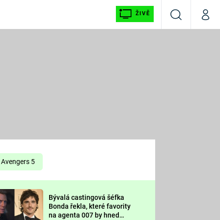
ŽIVĚ
Vyhledávání
Můj p
Prima+
É
CNN Prima NEWS
E
Prima FRESH
ŠÍ
Prima LIVING
E
Prima Ženy
Avengers 5
Prima LAJK
Bývalá castingová šéfka
OOL
Bonda řekla, které favority
Sledujte nás
na agenta 007 by hned