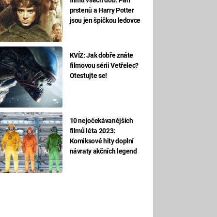
prstenů a Harry Potter
jsou jen špičkou ledovce
KVÍZ: Jak dobře znáte
filmovou sérii Vetřelec?
Otestujte se!
10 nejočekávanějších
filmů léta 2023:
Komiksové hity doplní
návraty akčních legend