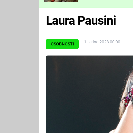
Které děsivé pecky vám
nejvíc zvednou tep?
Laura Pausini
1. ledna 2023 00:00
OSOBNOSTI