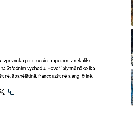
ská zpěvačka pop music, populární v několika
 na Středním východu. Hovoří plynně několika
štině, španělštině, francouzštině a angličtině.