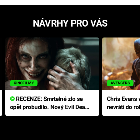
NÁVRHY PRO VÁS
KINOFILMY
AVENGERS
RECENZE: Smrtelné zlo se
Chris Evans v
opět probudilo. Nový Evil Dead
nevrátí do ro
přichází s neodolatelnou
Ameriky
hororovou nabídkou