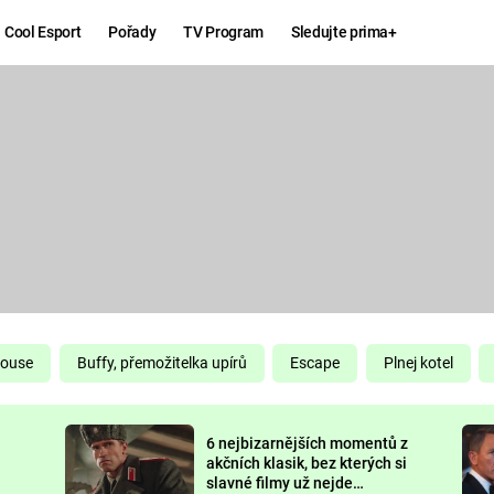
Cool Esport
Pořady
TV Program
Sledujte prima+
Hry
Zábava
MAFIA
ZÁBAVN
GALERI
GTA 6
NEJLEP
KINGDOM
KOMEDI
COME:
DELIVERANCE
CHUCK
House
Buffy, přemožitelka upírů
Escape
Plnej kotel
NORRIS
ESPORT
6 nejbizarnějších momentů z
DEADP
akčních klasik, bez kterých si
slavné filmy už nejde