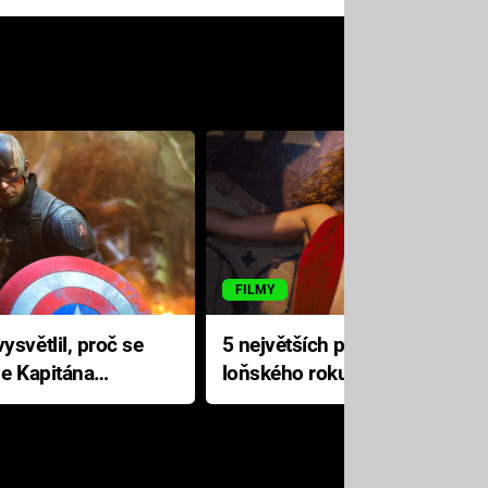
FILMY
ysvětlil, proč se
5 největších propadáků
le Kapitána
loňského roku: Disney na
jediné katastrofě prodělal 200
milionů dolarů