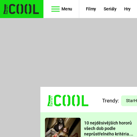
Menu
Filmy
Seriály
Hry
Seriály
Filmy
SIMPSONOVI
STAR WARS
HVĚZDNÁ
AVENGERS
BRÁNA
RYCHLE A
TEORIE
ZBĚSILE 10
Trendy:
VELKÉHO
Star
PREDÁTOR
TŘESKU
10 nejděsivějších hororů
FUTURAMA
všech dob podle
neprůstřelného kritéria.