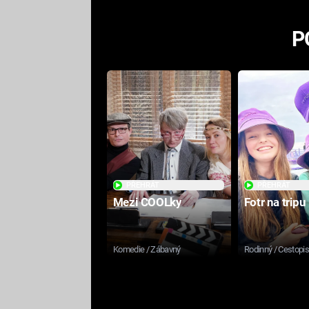
P
PŘEHRÁT
PŘEHRÁT
Mezi COOLky
Fotr na tripu
Komedie / Zábavný
Rodinný / Cestopi