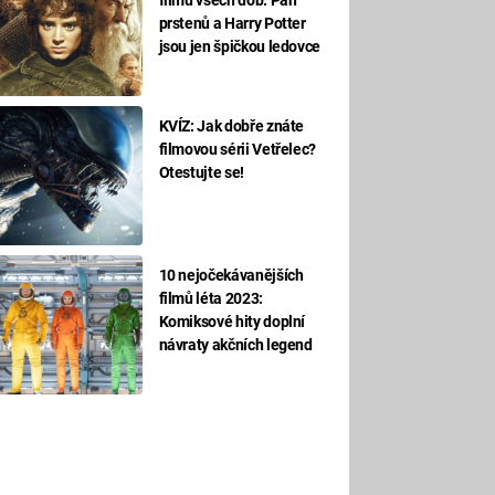
prstenů a Harry Potter
jsou jen špičkou ledovce
KVÍZ: Jak dobře znáte
filmovou sérii Vetřelec?
Otestujte se!
10 nejočekávanějších
filmů léta 2023:
Komiksové hity doplní
návraty akčních legend