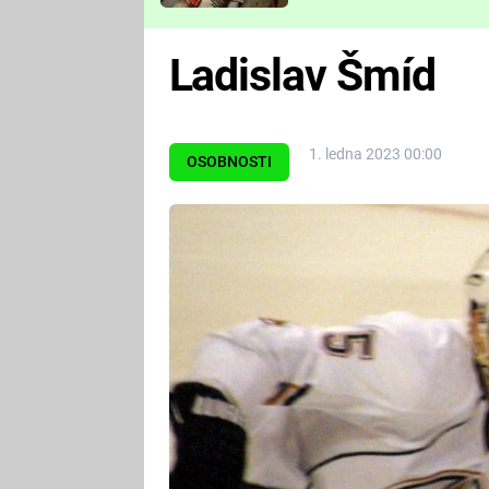
Které děsivé pecky vám
nejvíc zvednou tep?
Ladislav Šmíd
1. ledna 2023 00:00
OSOBNOSTI