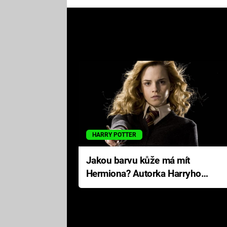
HARRY POTTER
Jakou barvu kůže má mít
Hermiona? Autorka Harryho
Pottera přišla s ráznou
odpovědí