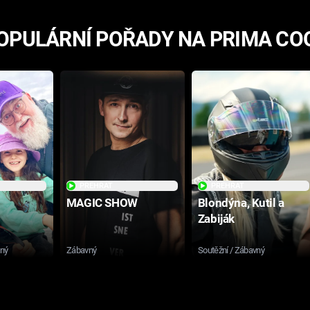
OPULÁRNÍ POŘADY NA PRIMA CO
PŘEHRÁT
PŘEHRÁT
MAGIC SHOW
Blondýna, Kutil a
Zabiják
sný
Zábavný
Soutěžní / Zábavný