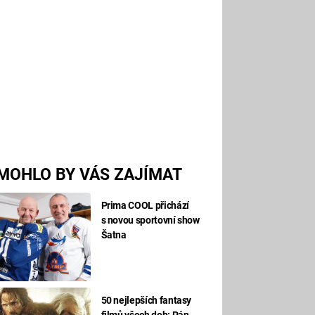
MOHLO BY VÁS ZAJÍMAT
Prima COOL přichází
s novou sportovní show
Šatna
50 nejlepších fantasy
filmů všech dob: Pán