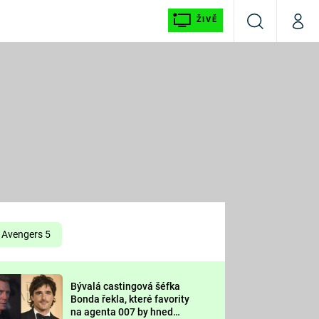
ŽIVĚ
Vyhledávání
Můj p
Prima+
É
CNN Prima NEWS
E
Prima FRESH
ŠÍ
Prima LIVING
E
Prima Ženy
Avengers 5
Prima LAJK
Bývalá castingová šéfka
OOL
Bonda řekla, které favority
Sledujte nás
na agenta 007 by hned