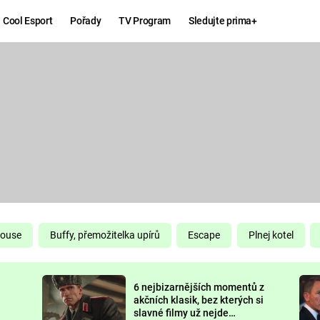
Cool Esport
Pořady
TV Program
Sledujte prima+
Hry
Zábava
MAFIA
ZÁBAVN
GALERI
GTA 6
NEJLEP
KINGDOM
KOMEDI
COME:
DELIVERANCE
CHUCK
House
Buffy, přemožitelka upírů
Escape
Plnej kotel
NORRIS
ESPORT
6 nejbizarnějších momentů z
DEADP
akčních klasik, bez kterých si
slavné filmy už nejde