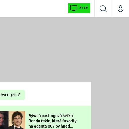
ŽIVĚ
Vyhledávání
Můj p
Prima+
É
CNN Prima NEWS
E
Prima FRESH
ŠÍ
Prima LIVING
E
Prima Ženy
Avengers 5
Prima LAJK
Bývalá castingová šéfka
OOL
Bonda řekla, které favority
Sledujte nás
na agenta 007 by hned