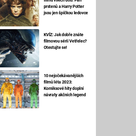
prstenů a Harry Potter
jsou jen špičkou ledovce
KVÍZ: Jak dobře znáte
filmovou sérii Vetřelec?
Otestujte se!
10 nejočekávanějších
filmů léta 2023:
Komiksové hity doplní
návraty akčních legend