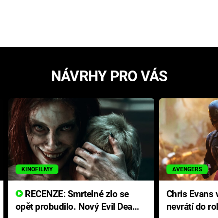
NÁVRHY PRO VÁS
KINOFILMY
AVENGERS
RECENZE: Smrtelné zlo se
Chris Evans v
opět probudilo. Nový Evil Dead
nevrátí do ro