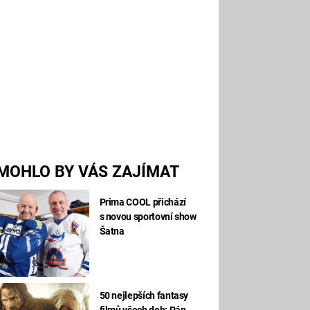
MOHLO BY VÁS ZAJÍMAT
Prima COOL přichází
s novou sportovní show
Šatna
50 nejlepších fantasy
filmů všech dob: Pán