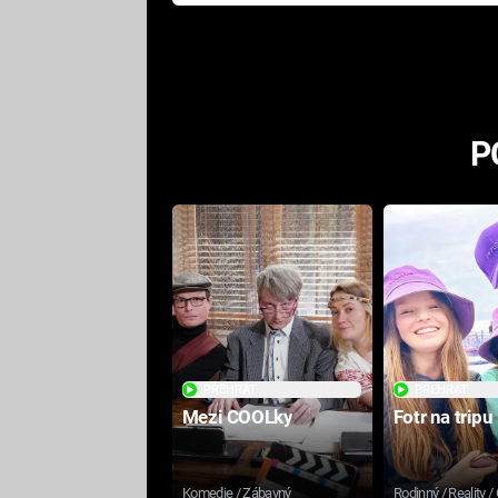
Pottera přišla s ráznou
odpovědí
P
PŘEHRÁT
PŘEHRÁT
Mezi COOLky
Fotr na tripu
Komedie / Zábavný
Rodinný / Reality /