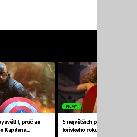
FILMY
ysvětlil, proč se
5 největších propadáků
le Kapitána
loňského roku: Disney na