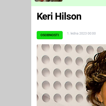
Které děsivé pecky vám
nejvíc zvednou tep?
Keri Hilson
1. ledna 2023 00:00
OSOBNOSTI