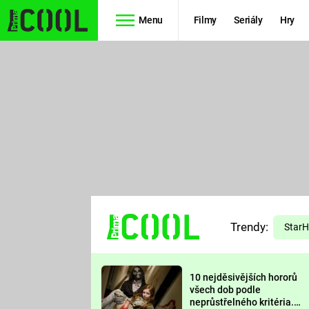
Menu
Filmy
Seriály
Hry
Seriály
Filmy
SIMPSONOVI
STAR WARS
HVĚZDNÁ
AVENGERS
BRÁNA
RYCHLE A
TEORIE
ZBĚSILE 10
Trendy:
VELKÉHO
Star
PREDÁTOR
TŘESKU
10 nejděsivějších hororů
FUTURAMA
všech dob podle
neprůstřelného kritéria.