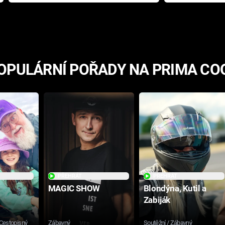
přichází s neodolatelnou
Ameriky
hororovou nabídkou
OPULÁRNÍ POŘADY NA PRIMA CO
PŘEHRÁT
PŘEHRÁT
MAGIC SHOW
Blondýna, Kutil a
Zabiják
 Cestopisný
Zábavný
Soutěžní / Zábavný