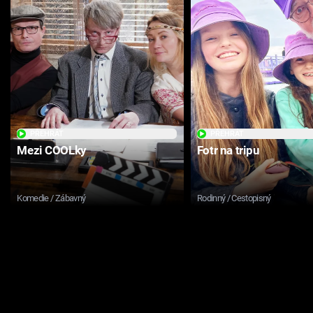
PŘEHRÁT
PŘEHRÁT
Mezi COOLky
Fotr na tripu
Komedie / Zábavný
Rodinný / Cestopisný