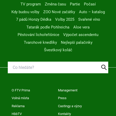
TV program
Změna času
Partie
Počasí
Kdy budou volby
ZOO Nové začátky
Auto – katalog
7 pádů Honzy Dědka
Volby 2025
Svařené víno
Tatarák podle Pohlreicha
Aloe vera
Pěstování lichořeřišnice
Výpočet ascendentu
Tvarohové knedlíky
Nejlepší palačinky
Švestkový koláč
O FTV Prima
Management
Volná místa
Press
Reklama
Castingy a výzvy
HbbTV
Kontakty