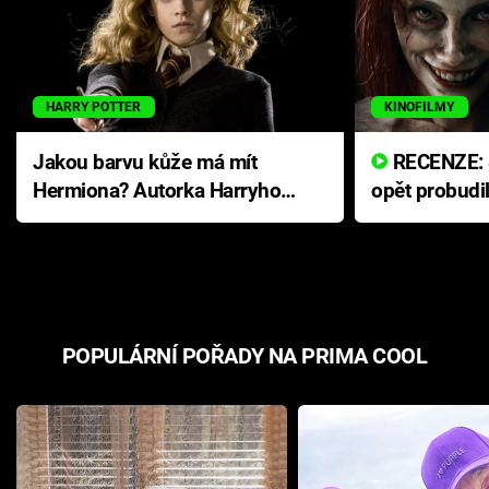
HARRY POTTER
KINOFILMY
Jakou barvu kůže má mít
RECENZE: Smrtelné zlo se
Hermiona? Autorka Harryho
opět probudi
Pottera přišla s ráznou
přichází s n
odpovědí
hororovou n
POPULÁRNÍ POŘADY NA PRIMA COOL