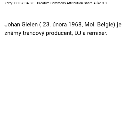
Zdroj: CC-BY-SA-3.0 - Creative Commons Attribution-Share Alike 3.0
Cool Esport
Pořady
Johan Gielen ( 23. února 1968, Mol, Belgie) je
známý trancový producent, DJ a remixer.
TV Program
Sledujte prima+
Přihlášení
Sledujte nás