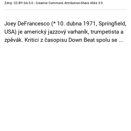
Zdroj: CC-BY-SA-3.0 - Creative Commons Attribution-Share Alike 3.0
Cool Esport
Pořady
Joey DeFrancesco (* 10. dubna 1971, Springfield,
USA) je americký jazzový varhaník, trumpetista a
TV Program
zpěvák. Kritici z časopisu Down Beat spolu se ...
Sledujte prima+
Přihlášení
Sledujte nás