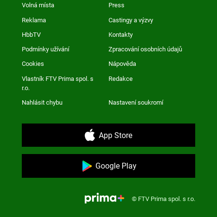
Volná místa
Press
Reklama
Castingy a výzvy
HbbTV
Kontakty
Podmínky užívání
Zpracování osobních údajů
Cookies
Nápověda
Vlastník FTV Prima spol. s
Redakce
r.o.
Nahlásit chybu
Nastavení soukromí
App Store
Google Play
© FTV Prima spol. s r.o.