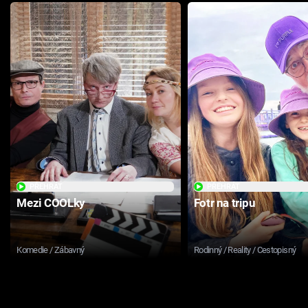
PŘEHRÁT
PŘEHRÁT
Mezi COOLky
Fotr na tripu
Komedie / Zábavný
Rodinný / Reality / Cestopisný