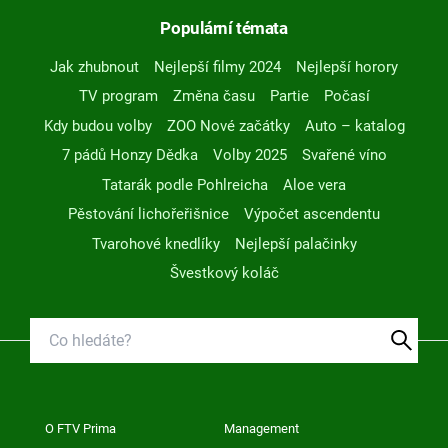
Populární témata
Jak zhubnout
Nejlepší filmy 2024
Nejlepší horory
TV program
Změna času
Partie
Počasí
Kdy budou volby
ZOO Nové začátky
Auto – katalog
7 pádů Honzy Dědka
Volby 2025
Svařené víno
Tatarák podle Pohlreicha
Aloe vera
Pěstování lichořeřišnice
Výpočet ascendentu
Tvarohové knedlíky
Nejlepší palačinky
Švestkový koláč
O FTV Prima
Management