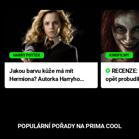
HARRY POTTER
KINOFILMY
Jakou barvu kůže má mít
RECENZE: Smrtelné zlo se
Hermiona? Autorka Harryho
opět probudi
Pottera přišla s ráznou
přichází s n
odpovědí
hororovou n
POPULÁRNÍ POŘADY NA PRIMA COOL