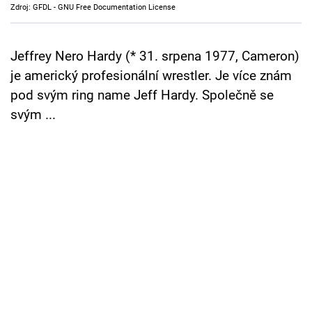
Zdroj: GFDL - GNU Free Documentation License
Cool Esport
Pořady
Jeffrey Nero Hardy (* 31. srpena 1977, Cameron)
je americký profesionální wrestler. Je více znám
TV Program
pod svým ring name Jeff Hardy. Společně se
svým ...
Sledujte prima+
Přihlášení
Sledujte nás