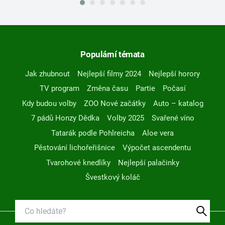
Populární témata
Jak zhubnout
Nejlepší filmy 2024
Nejlepší horory
TV program
Změna času
Partie
Počasí
Kdy budou volby
ZOO Nové začátky
Auto – katalog
7 pádů Honzy Dědka
Volby 2025
Svařené víno
Tatarák podle Pohlreicha
Aloe vera
Pěstování lichořeřišnice
Výpočet ascendentu
Tvarohové knedlíky
Nejlepší palačinky
Švestkový koláč