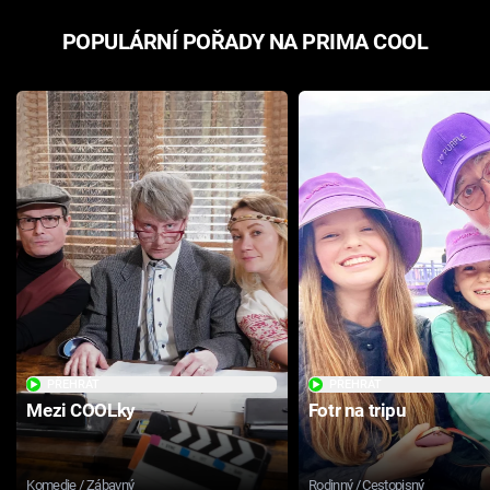
POPULÁRNÍ POŘADY NA PRIMA COOL
PŘEHRÁT
PŘEHRÁT
Mezi COOLky
Fotr na tripu
Komedie / Zábavný
Rodinný / Cestopisný