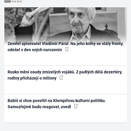
Zemřel spisovatel Vladimír Páral. Na jeho knihy se stály fronty,
odešel v den svých narozenin
Rusko mění osudy zmizelých vojáků. Z padlých dělá dezertéry,
rodiny přicházejí o miliony
Babiš si chce posvítit na Klempířovu kulturní politiku.
Samozřejmě budu reagovat, uvedl