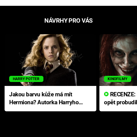
NÁVRHY PRO VÁS
HARRY POTTER
KINOFILMY
Jakou barvu kůže má mít
RECENZE: Smrtelné zlo se
Hermiona? Autorka Harryho
opět probudi
Pottera přišla s ráznou
přichází s n
odpovědí
hororovou n