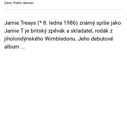
Zdroj: Public domain
Cool Esport
Pořady
Jamie Treays (* 8. ledna 1986) známý spíše jako
Jamie T je britský zpěvák a skladatel, rodák z
TV Program
jiholondýnského Wimbledonu. Jeho debutové
album ...
Sledujte prima+
Přihlášení
Sledujte nás