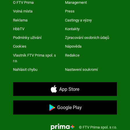
O FTV Prima
Management
Volná místa
Press
Reklama
Castingy a výzvy
HbbTV
Kontakty
Podmínky užívání
Zpracování osobních údajů
Cookies
Nápověda
Vlastník FTV Prima spol. s
Redakce
r.o.
Nahlásit chybu
Nastavení soukromí
App Store
Google Play
© FTV Prima spol. s r.o.