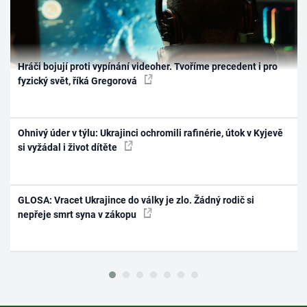
Hráči bojují proti vypínání videoher. Tvoříme precedent i pro
fyzický svět, říká Gregorová
Ohnivý úder v týlu: Ukrajinci ochromili rafinérie, útok v Kyjevě
si vyžádal i život dítěte
GLOSA: Vracet Ukrajince do války je zlo. Žádný rodič si
nepřeje smrt syna v zákopu