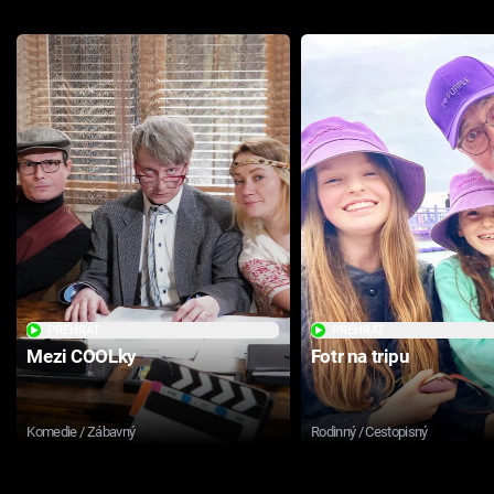
PŘEHRÁT
PŘEHRÁT
Mezi COOLky
Fotr na tripu
Komedie / Zábavný
Rodinný / Cestopisný