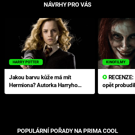
NÁVRHY PRO VÁS
HARRY POTTER
KINOFILMY
Jakou barvu kůže má mít
RECENZE: Smrtelné zlo se
Hermiona? Autorka Harryho
opět probudi
Pottera přišla s ráznou
přichází s n
odpovědí
hororovou n
POPULÁRNÍ POŘADY NA PRIMA COOL