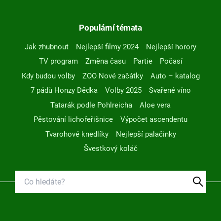
Populární témata
Jak zhubnout
Nejlepší filmy 2024
Nejlepší horory
TV program
Změna času
Partie
Počasí
Kdy budou volby
ZOO Nové začátky
Auto – katalog
7 pádů Honzy Dědka
Volby 2025
Svařené víno
Tatarák podle Pohlreicha
Aloe vera
Pěstování lichořeřišnice
Výpočet ascendentu
Tvarohové knedlíky
Nejlepší palačinky
Švestkový koláč