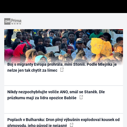
Boj s migranty Evropa prohrála, míní Stoniš. Podle Mlejnka je
nelze jen tak chytit za límec
Nikdy nezpochybňujte voliče ANO, smál se Staněk. Dle
průzkumu mají za lídra opozice Babiše
Poplach v Bulharsku: Dron plný výbušnin explodoval kousek od
plynovodu, jeho původ je nejasný