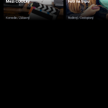
Mezi COOLky
Fotr na tripu
Komedie / Zábavný
Rodinný / Cestopisný