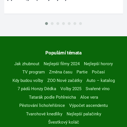
Populární témata
Jak zhubnout
Nejlepší filmy 2024
Nejlepší horory
TV program
Změna času
Partie
Počasí
Kdy budou volby
ZOO Nové začátky
Auto – katalog
7 pádů Honzy Dědka
Volby 2025
Svařené víno
Tatarák podle Pohlreicha
Aloe vera
Pěstování lichořeřišnice
Výpočet ascendentu
Tvarohové knedlíky
Nejlepší palačinky
Švestkový koláč