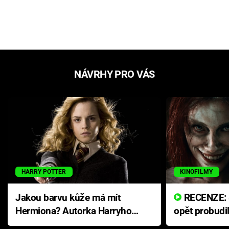
NÁVRHY PRO VÁS
HARRY POTTER
KINOFILMY
Jakou barvu kůže má mít
RECENZE: Smrtelné zlo se
Hermiona? Autorka Harryho
opět probudi
Pottera přišla s ráznou
přichází s n