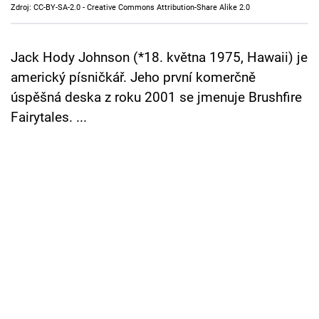
Zdroj: CC-BY-SA-2.0 - Creative Commons Attribution-Share Alike 2.0
Cool Esport
Pořady
Jack Hody Johnson (*18. května 1975, Hawaii) je
americký písničkář. Jeho první komerčně
TV Program
úspěšná deska z roku 2001 se jmenuje Brushfire
Fairytales. ...
Sledujte prima+
Přihlášení
Sledujte nás