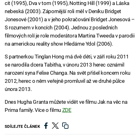
cit (1995), Dva v tom (1995), Notting Hill (1999) a Láska
nebeská (2003). Zápornější roli měl v Deníku Bridget
Jonesové (2001) a v jeho pokračování Bridget Jonesová –
S rozumem v koncích (2004). Jednou z posledních
filmových rolí je role moderátora Martina Tweeda v parodii
na americkou reality show Hledáme Ydol (2006).
S partnerkou Tinglan Hong má dvě děti, v září roku 2011
se narodila dcera Tabitha, v únoru 2013 herec oznámil
narození syna Felixe Changa. Na svět přišel koncem roku
2012, herec o něm veřejně promluvil až ve druhé půlce
února 2013.
Dnes Hugha Granta můžete vidět ve filmu Jak na věc na
Prima family. Více o filmu
ZDE
SDÍLEJTE ČLÁNEK