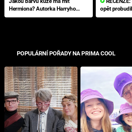
Jakou barvu kůže má mít
RECENZE: Smrtelné zlo se
Hermiona? Autorka Harryho
opět probudi
Pottera přišla s ráznou
přichází s n
odpovědí
hororovou n
POPULÁRNÍ POŘADY NA PRIMA COOL