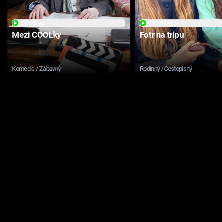
PŘEHRÁT
PŘEHRÁT
Mezi COOLky
Fotr na tripu
Komedie / Zábavný
Rodinný / Cestopisný