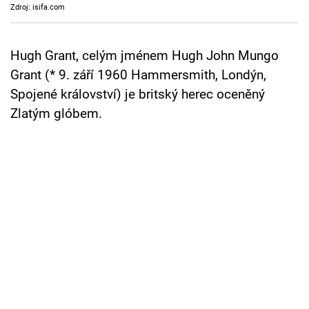
Zdroj: isifa.com
Cool Esport
Pořady
Hugh Grant, celým jménem Hugh John Mungo
Grant (* 9. září 1960 Hammersmith, Londýn,
TV Program
Spojené království) je britský herec oceněný
Zlatým glóbem.
Sledujte prima+
Přihlášení
Sledujte nás