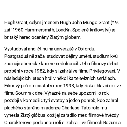
Hugh Grant, celým jménem Hugh John Mungo Grant (* 9.
září 1960 Hammersmith, Londýn, Spojené království) je
britský herec oceněný Zlatým glóbem.
Vystudoval angličtinu na univerzitě v Oxfordu.
Postgraduálně začal studovat dějiny umění, studium kvůli
začínající herecké kariéře nedokončil. Jeho filmový debut
proběhl v roce 1982, kdy si zahrál ve filmu Privilegovaní. V
následujících letech hrál v několika televizních seriálech.
Filmový průlom nastal v roce 1993, kdy získal hlavní roli ve
filmu Soumrak dne. Výrazně na sebe upozornil o rok
později v komedii Čtyři svatby a jeden pohřeb, kde zahrál
plachého starého mládence Charlese. Tato role mu
vynesla Zlatý glóbus, což jej zařadilo mezi filmové hvězdy.
Charakterově podobnou roli si zahrál i ve filmech Rozum a