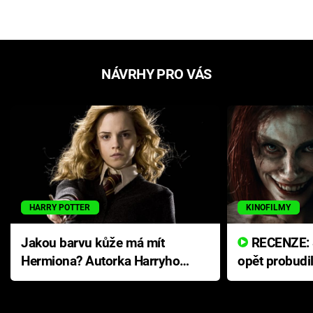
NÁVRHY PRO VÁS
HARRY POTTER
KINOFILMY
Jakou barvu kůže má mít
RECENZE: Smrtelné zlo se
Hermiona? Autorka Harryho
opět probudi
Pottera přišla s ráznou
přichází s n
odpovědí
hororovou n