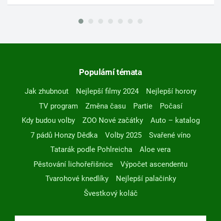
Populární témata
Jak zhubnout
Nejlepší filmy 2024
Nejlepší horory
TV program
Změna času
Partie
Počasí
Kdy budou volby
ZOO Nové začátky
Auto – katalog
7 pádů Honzy Dědka
Volby 2025
Svařené víno
Tatarák podle Pohlreicha
Aloe vera
Pěstování lichořeřišnice
Výpočet ascendentu
Tvarohové knedlíky
Nejlepší palačinky
Švestkový koláč