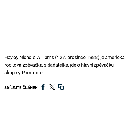
Cool Esport
Pořady
TV Program
Sledujte prima+
Hayley Nichole Williams (* 27. prosince 1988) je americká
rocková zpěvačka, skladatelka, jde o hlavní zpěvačku
Přihlášení
skupiny Paramore.
SDÍLEJTE ČLÁNEK
Sledujte nás