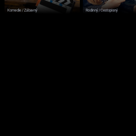
Komedie / Zábavný
Rodinný / Cestopisný