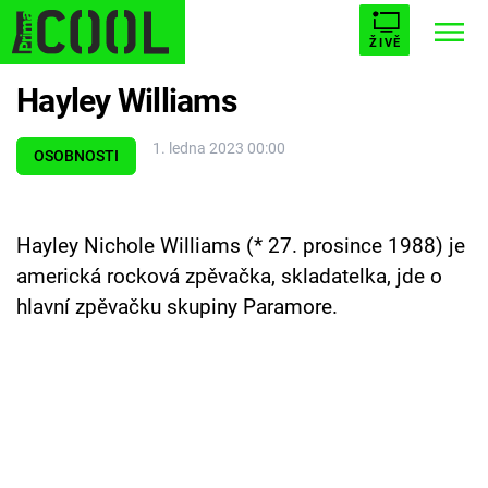
ŽIVĚ
Hayley Williams
STARHOUSE
BUFFY, PŘEMOŽITELKA UPÍRŮ
Trendy:
1. ledna 2023 00:00
ESCAPE
PLNEJ KOTEL
AVENGERS 5
OSOBNOSTI
Hayley Nichole Williams (* 27. prosince 1988) je
americká rocková zpěvačka, skladatelka, jde o
Témata
hlavní zpěvačku skupiny Paramore.
Filmy
Seriály
Hry