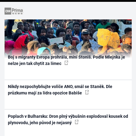
Boj s migranty Evropa prohrála, míní Stoniš. Podle Mlejnka je
nelze jen tak chytit za límec
Nikdy nezpochybňujte voliče ANO, smál se Staněk. Dle
průzkumu mají za lídra opozice Babiše
Poplach v Bulharsku: Dron plný výbušnin explodoval kousek od
plynovodu, jeho původ je nejasný