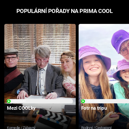
POPULÁRNÍ POŘADY NA PRIMA COOL
PŘEHRÁT
PŘEHRÁT
Mezi COOLky
Fotr na tripu
Komedie / Zábavný
Rodinný / Cestopisný