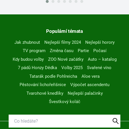
Populární témata
Jak zhubnout
Nejlepší filmy 2024
Nejlepší horory
TV program
Změna času
Partie
Počasí
Kdy budou volby
ZOO Nové začátky
Auto – katalog
7 pádů Honzy Dědka
Volby 2025
Svařené víno
Tatarák podle Pohlreicha
Aloe vera
Pěstování lichořeřišnice
Výpočet ascendentu
Tvarohové knedlíky
Nejlepší palačinky
Švestkový koláč