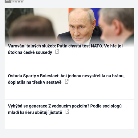
Varování tajných služeb: Putin chystá test NATO. Ve hře je i
útok na české sousedy
Ostuda Sparty v Boleslavi: Ani jednou nevystřelila na bránu,
doplatila na třesk v sestavě
Vyhýbá se generace Z vedoucím pozicím? Podle sociologů
mladí kariéru obětují jistotě