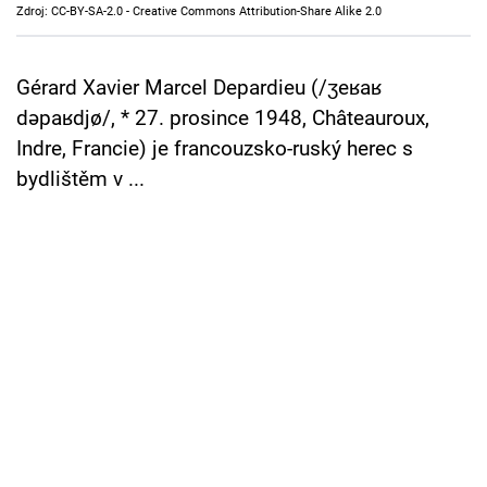
Zdroj: CC-BY-SA-2.0 - Creative Commons Attribution-Share Alike 2.0
Cool Esport
Pořady
Gérard Xavier Marcel Depardieu (/ʒeʁaʁ
dəpaʁdjø/, * 27. prosince 1948, Châteauroux,
TV Program
Indre, Francie) je francouzsko-ruský herec s
bydlištěm v ...
Sledujte prima+
Přihlášení
Sledujte nás