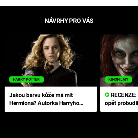
NÁVRHY PRO VÁS
HARRY POTTER
KINOFILMY
Jakou barvu kůže má mít
RECENZE: Smrtelné zlo se
Hermiona? Autorka Harryho
opět probudi
Pottera přišla s ráznou
přichází s n
odpovědí
hororovou n