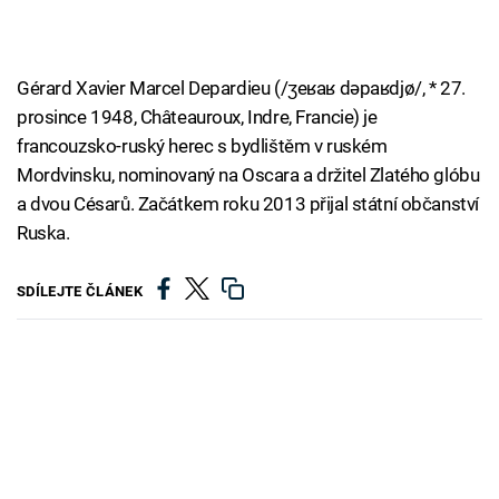
Gérard Xavier Marcel Depardieu (/ʒeʁaʁ dəpaʁdjø/, * 27.
prosince 1948, Châteauroux, Indre, Francie) je
francouzsko-ruský herec s bydlištěm v ruském
Mordvinsku, nominovaný na Oscara a držitel Zlatého glóbu
a dvou Césarů. Začátkem roku 2013 přijal státní občanství
Ruska.
SDÍLEJTE ČLÁNEK