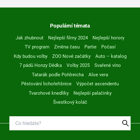
Populární témata
Jak zhubnout
Nejlepší filmy 2024
Nejlepší horory
TV program
Změna času
Partie
Počasí
Kdy budou volby
ZOO Nové začátky
Auto – katalog
7 pádů Honzy Dědka
Volby 2025
Svařené víno
Tatarák podle Pohlreicha
Aloe vera
Pěstování lichořeřišnice
Výpočet ascendentu
Tvarohové knedlíky
Nejlepší palačinky
Švestkový koláč