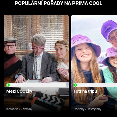
POPULÁRNÍ POŘADY NA PRIMA COOL
PŘEHRÁT
PŘEHRÁT
Mezi COOLky
Fotr na tripu
Komedie / Zábavný
Rodinný / Cestopisný