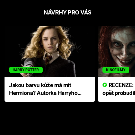
NÁVRHY PRO VÁS
HARRY POTTER
KINOFILMY
Jakou barvu kůže má mít
RECENZE: Smrtelné zlo se
Hermiona? Autorka Harryho
opět probudi
Pottera přišla s ráznou
přichází s n
odpovědí
hororovou n