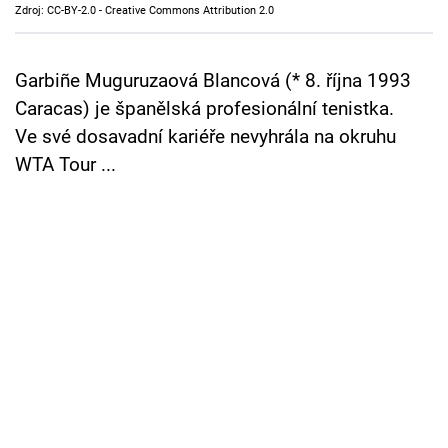
Zdroj: CC-BY-2.0 - Creative Commons Attribution 2.0
Cool Esport
Pořady
Garbiñe Muguruzaová Blancová (* 8. října 1993
Caracas) je španělská profesionální tenistka.
TV Program
Ve své dosavadní kariéře nevyhrála na okruhu
WTA Tour ...
Sledujte prima+
Přihlášení
Sledujte nás