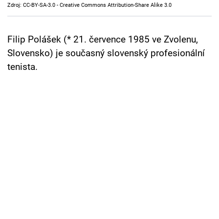
Zdroj: CC-BY-SA-3.0 - Creative Commons Attribution-Share Alike 3.0
Cool Esport
Pořady
Filip Polášek (* 21. července 1985 ve Zvolenu,
Slovensko) je současný slovenský profesionální
TV Program
tenista.
Sledujte prima+
Přihlášení
Sledujte nás