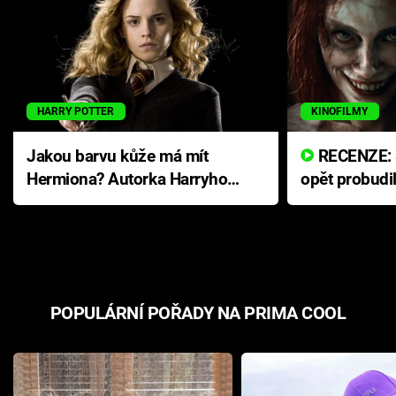
HARRY POTTER
KINOFILMY
Jakou barvu kůže má mít
RECENZE: Smrtelné zlo se
Hermiona? Autorka Harryho
opět probudi
Pottera přišla s ráznou
přichází s n
odpovědí
hororovou n
POPULÁRNÍ POŘADY NA PRIMA COOL