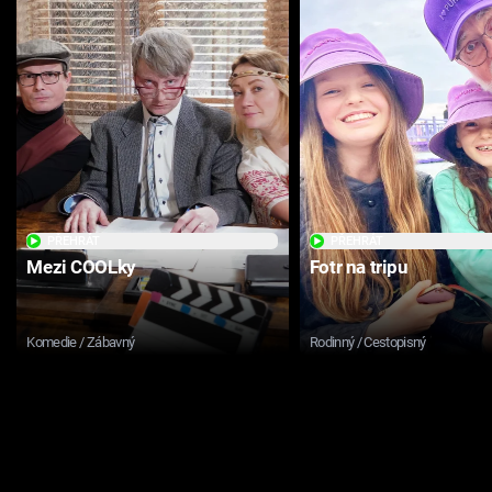
PŘEHRÁT
PŘEHRÁT
Mezi COOLky
Fotr na tripu
Komedie / Zábavný
Rodinný / Cestopisný