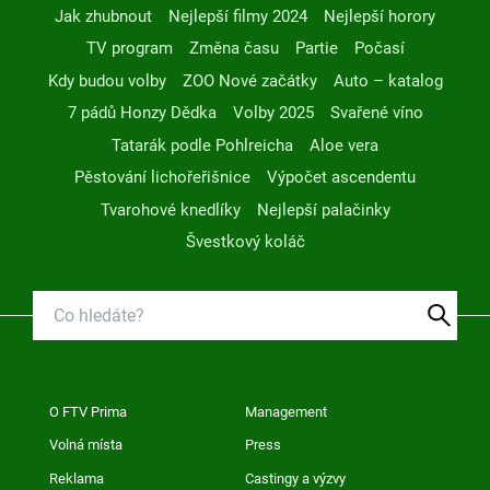
Jak zhubnout
Nejlepší filmy 2024
Nejlepší horory
TV program
Změna času
Partie
Počasí
Kdy budou volby
ZOO Nové začátky
Auto – katalog
7 pádů Honzy Dědka
Volby 2025
Svařené víno
Tatarák podle Pohlreicha
Aloe vera
Pěstování lichořeřišnice
Výpočet ascendentu
Tvarohové knedlíky
Nejlepší palačinky
Švestkový koláč
O FTV Prima
Management
Volná místa
Press
Reklama
Castingy a výzvy