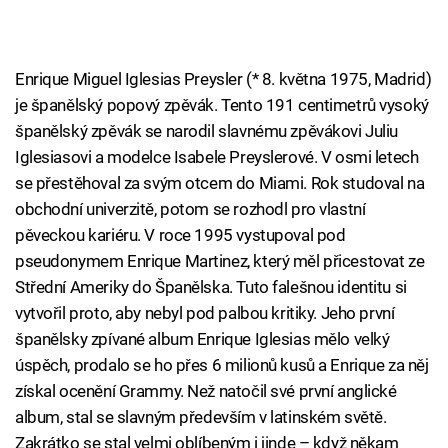
Enrique Miguel Iglesias Preysler (* 8. května 1975, Madrid)
je španělský popový zpěvák. Tento 191 centimetrů vysoký
španělský zpěvák se narodil slavnému zpěvákovi Juliu
Iglesiasovi a modelce Isabele Preyslerové. V osmi letech
se přestěhoval za svým otcem do Miami. Rok studoval na
obchodní univerzitě, potom se rozhodl pro vlastní
pěveckou kariéru. V roce 1995 vystupoval pod
pseudonymem Enrique Martinez, který měl přicestovat ze
Střední Ameriky do Španělska. Tuto falešnou identitu si
vytvořil proto, aby nebyl pod palbou kritiky. Jeho první
španělsky zpívané album Enrique Iglesias mělo velký
úspěch, prodalo se ho přes 6 milionů kusů a Enrique za něj
získal ocenění Grammy. Než natočil své první anglické
album, stal se slavným především v latinském světě.
Zakrátko se stal velmi oblíbeným i jinde – když někam