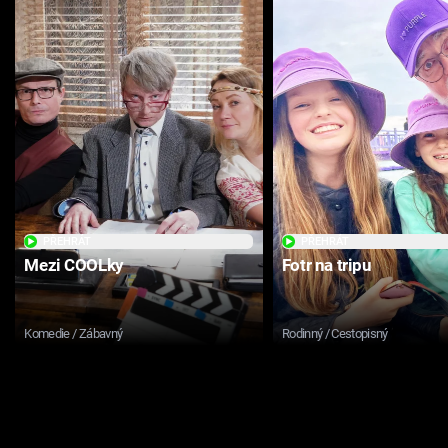
PŘEHRÁT
PŘEHRÁT
Mezi COOLky
Fotr na tripu
Komedie / Zábavný
Rodinný / Cestopisný