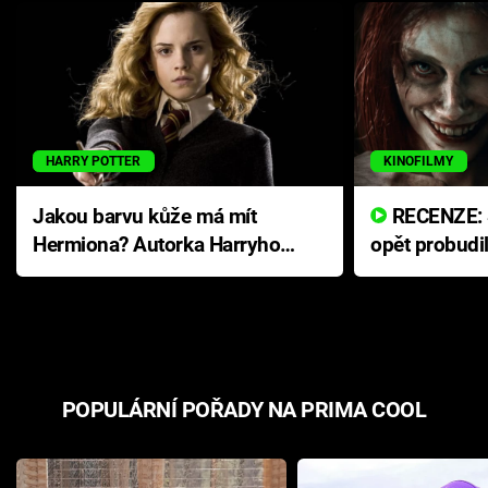
HARRY POTTER
KINOFILMY
Jakou barvu kůže má mít
RECENZE: Smrtelné zlo se
Hermiona? Autorka Harryho
opět probudi
Pottera přišla s ráznou
přichází s n
odpovědí
hororovou n
POPULÁRNÍ POŘADY NA PRIMA COOL