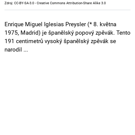
Zdroj: CC-BY-SA-3.0 - Creative Commons Attribution-Share Alike 3.0
Cool Esport
Pořady
Enrique Miguel Iglesias Preysler (* 8. května
1975, Madrid) je španělský popový zpěvák. Tento
TV Program
191 centimetrů vysoký španělský zpěvák se
narodil ...
Sledujte prima+
Přihlášení
Sledujte nás