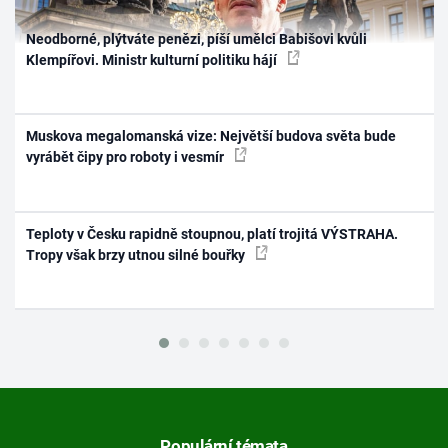
Neodborné, plýtváte penězi, píší umělci Babišovi kvůli
Klempířovi. Ministr kulturní politiku hájí
Muskova megalomanská vize: Největší budova světa bude
vyrábět čipy pro roboty i vesmír
Teploty v Česku rapidně stoupnou, platí trojitá VÝSTRAHA.
Tropy však brzy utnou silné bouřky
Populární témata