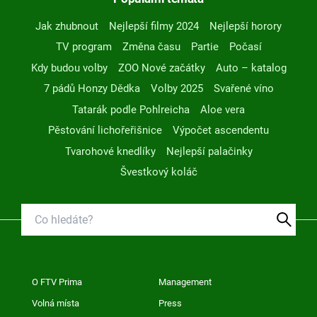
Jak zhubnout
Nejlepší filmy 2024
Nejlepší horory
TV program
Změna času
Partie
Počasí
Kdy budou volby
ZOO Nové začátky
Auto – katalog
7 pádů Honzy Dědka
Volby 2025
Svařené víno
Tatarák podle Pohlreicha
Aloe vera
Pěstování lichořeřišnice
Výpočet ascendentu
Tvarohové knedlíky
Nejlepší palačinky
Švestkový koláč
O FTV Prima
Management
Volná místa
Press