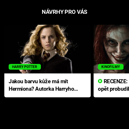
NÁVRHY PRO VÁS
HARRY POTTER
KINOFILMY
Jakou barvu kůže má mít
RECENZE: Smrtelné zlo se
Hermiona? Autorka Harryho
opět probudi
Pottera přišla s ráznou
přichází s n
odpovědí
hororovou n