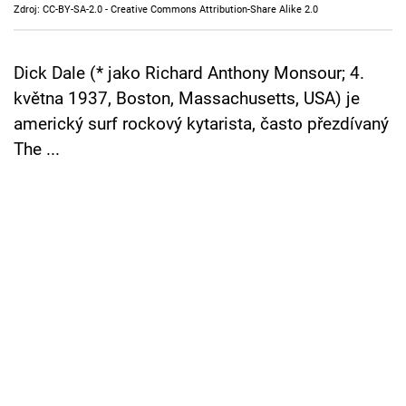
Zdroj: CC-BY-SA-2.0 - Creative Commons Attribution-Share Alike 2.0
Cool Esport
Pořady
Dick Dale (* jako Richard Anthony Monsour; 4.
května 1937, Boston, Massachusetts, USA) je
TV Program
americký surf rockový kytarista, často přezdívaný
The ...
Sledujte prima+
Přihlášení
Sledujte nás