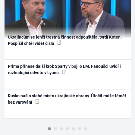
Ukrajincům se lehčí trestná činnost odpouštěla, tvrdí Koten.
Pospíšil chtěl vidět čísla
Prima přinese další krok Sparty v boji o LM. Fanoušci uvidí i
rozhodující odvetu v Lyonu
Rusko našlo slabé místo ukrajinské obrany. Útočit může téměř
bez varování