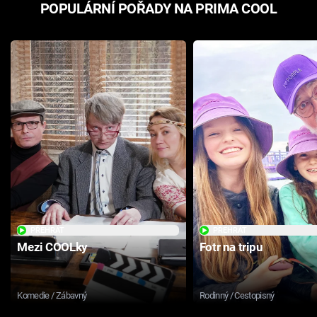
POPULÁRNÍ POŘADY NA PRIMA COOL
PŘEHRÁT
PŘEHRÁT
Mezi COOLky
Fotr na tripu
Komedie / Zábavný
Rodinný / Cestopisný