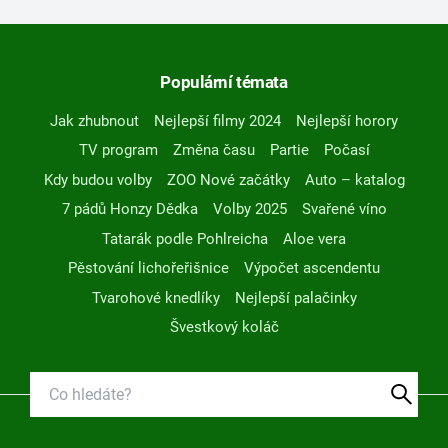
Populární témata
Jak zhubnout
Nejlepší filmy 2024
Nejlepší horory
TV program
Změna času
Partie
Počasí
Kdy budou volby
ZOO Nové začátky
Auto – katalog
7 pádů Honzy Dědka
Volby 2025
Svařené víno
Tatarák podle Pohlreicha
Aloe vera
Pěstování lichořeřišnice
Výpočet ascendentu
Tvarohové knedlíky
Nejlepší palačinky
Švestkový koláč