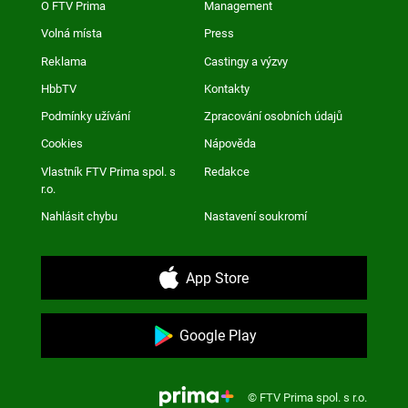
O FTV Prima
Management
Volná místa
Press
Reklama
Castingy a výzvy
HbbTV
Kontakty
Podmínky užívání
Zpracování osobních údajů
Cookies
Nápověda
Vlastník FTV Prima spol. s
Redakce
r.o.
Nahlásit chybu
Nastavení soukromí
App Store
Google Play
© FTV Prima spol. s r.o.