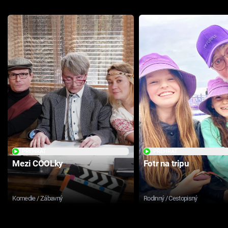
PŘEHRÁT
PŘEHRÁT
Mezi COOLky
Fotr na tripu
Komedie / Zábavný
Rodinný / Cestopisný