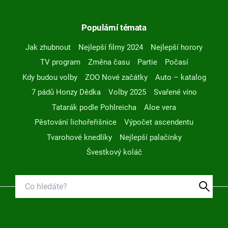
Populární témata
Jak zhubnout
Nejlepší filmy 2024
Nejlepší horory
TV program
Změna času
Partie
Počasí
Kdy budou volby
ZOO Nové začátky
Auto – katalog
7 pádů Honzy Dědka
Volby 2025
Svařené víno
Tatarák podle Pohlreicha
Aloe vera
Pěstování lichořeřišnice
Výpočet ascendentu
Tvarohové knedlíky
Nejlepší palačinky
Švestkový koláč