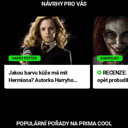
NÁVRHY PRO VÁS
HARRY POTTER
KINOFILMY
Jakou barvu kůže má mít
RECENZE: Smrtelné zlo se
Hermiona? Autorka Harryho
opět probudi
Pottera přišla s ráznou
přichází s n
odpovědí
hororovou n
POPULÁRNÍ POŘADY NA PRIMA COOL