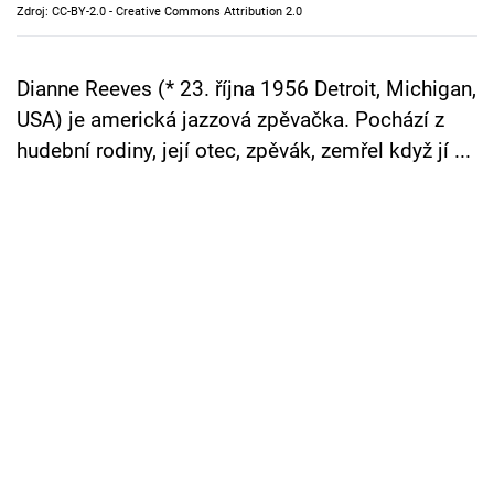
Zdroj: CC-BY-2.0 - Creative Commons Attribution 2.0
Cool Esport
Pořady
Dianne Reeves (* 23. října 1956 Detroit, Michigan,
USA) je americká jazzová zpěvačka. Pochází z
TV Program
hudební rodiny, její otec, zpěvák, zemřel když jí ...
Sledujte prima+
Přihlášení
Sledujte nás