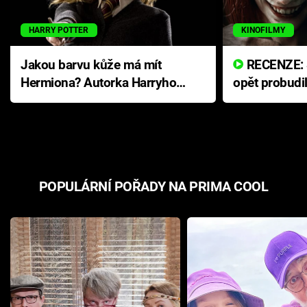
HARRY POTTER
KINOFILMY
Jakou barvu kůže má mít
RECENZE: Smrtelné zlo se
Hermiona? Autorka Harryho
opět probudi
Pottera přišla s ráznou
přichází s n
odpovědí
hororovou n
POPULÁRNÍ POŘADY NA PRIMA COOL