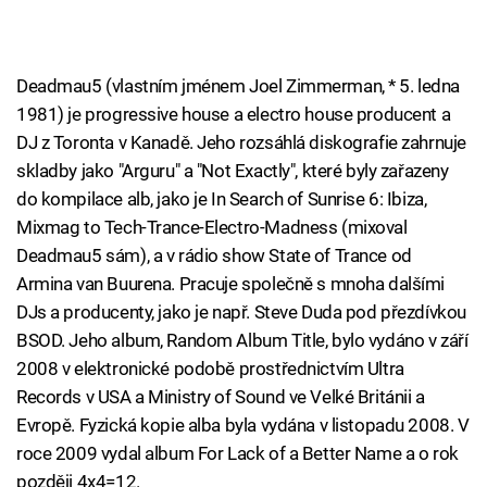
Deadmau5 (vlastním jménem Joel Zimmerman, * 5. ledna
1981) je progressive house a electro house producent a
DJ z Toronta v Kanadě. Jeho rozsáhlá diskografie zahrnuje
skladby jako "Arguru" a "Not Exactly", které byly zařazeny
do kompilace alb, jako je In Search of Sunrise 6: Ibiza,
Mixmag to Tech-Trance-Electro-Madness (mixoval
Deadmau5 sám), a v rádio show State of Trance od
Armina van Buurena. Pracuje společně s mnoha dalšími
DJs a producenty, jako je např. Steve Duda pod přezdívkou
BSOD. Jeho album, Random Album Title, bylo vydáno v září
2008 v elektronické podobě prostřednictvím Ultra
Records v USA a Ministry of Sound ve Velké Británii a
Evropě. Fyzická kopie alba byla vydána v listopadu 2008. V
roce 2009 vydal album For Lack of a Better Name a o rok
později 4x4=12.