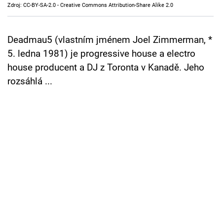
Zdroj: CC-BY-SA-2.0 - Creative Commons Attribution-Share Alike 2.0
Cool Esport
Pořady
Deadmau5 (vlastním jménem Joel Zimmerman, *
5. ledna 1981) je progressive house a electro
TV Program
house producent a DJ z Toronta v Kanadě. Jeho
rozsáhlá ...
Sledujte prima+
Přihlášení
Sledujte nás