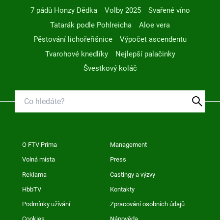
7 pádů Honzy Dědka
Volby 2025
Svařené víno
Tatarák podle Pohlreicha
Aloe vera
Pěstování lichořeřišnice
Výpočet ascendentu
Tvarohové knedlíky
Nejlepší palačinky
Švestkový koláč
O FTV Prima
Management
Volná místa
Press
Reklama
Castingy a výzvy
HbbTV
Kontakty
Podmínky užívání
Zpracování osobních údajů
Cookies
Nápověda