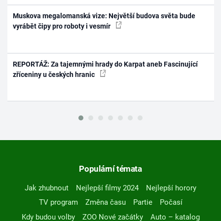
Muskova megalomanská vize: Největší budova světa bude
vyrábět čipy pro roboty i vesmír
REPORTÁŽ: Za tajemnými hrady do Karpat aneb Fascinující
zříceniny u českých hranic
Populární témata
Jak zhubnout
Nejlepší filmy 2024
Nejlepší horory
TV program
Změna času
Partie
Počasí
Kdy budou volby
ZOO Nové začátky
Auto – katalog