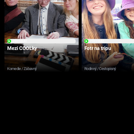
PŘEHRÁT
PŘEHRÁT
Mezi COOLky
Fotr na tripu
Komedie / Zábavný
Rodinný / Cestopisný