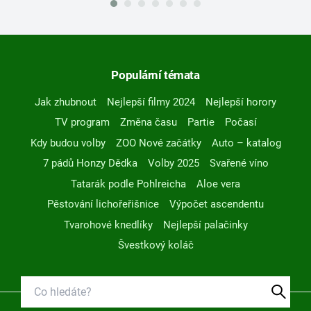
Populární témata
Jak zhubnout
Nejlepší filmy 2024
Nejlepší horory
TV program
Změna času
Partie
Počasí
Kdy budou volby
ZOO Nové začátky
Auto – katalog
7 pádů Honzy Dědka
Volby 2025
Svařené víno
Tatarák podle Pohlreicha
Aloe vera
Pěstování lichořeřišnice
Výpočet ascendentu
Tvarohové knedlíky
Nejlepší palačinky
Švestkový koláč