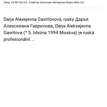
Zdroj: CC-BY-SA-3.0 - Creative Commons Attribution-Share Alike 3.0
Cool Esport
Pořady
Darja Alexejevna Gavrilovová, rusky Дарья
Алексеевна Гаврилова, Darja Aleksejevna
TV Program
Gavrilova (* 5. března 1994 Moskva) je ruská
profesionální ...
Sledujte prima+
Přihlášení
Sledujte nás