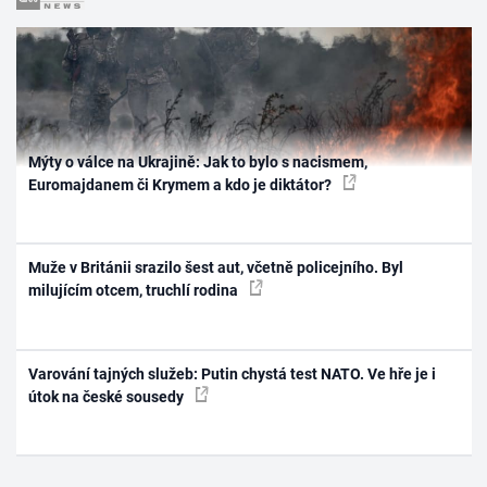
Mýty o válce na Ukrajině: Jak to bylo s nacismem,
Euromajdanem či Krymem a kdo je diktátor?
Muže v Británii srazilo šest aut, včetně policejního. Byl
milujícím otcem, truchlí rodina
Varování tajných služeb: Putin chystá test NATO. Ve hře je i
útok na české sousedy