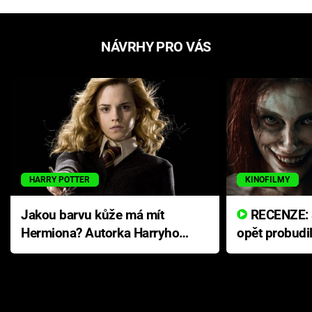
NÁVRHY PRO VÁS
HARRY POTTER
KINOFILMY
Jakou barvu kůže má mít
RECENZE: Smrtelné zlo se
Hermiona? Autorka Harryho
opět probudi
Pottera přišla s ráznou
přichází s n
odpovědí
hororovou n