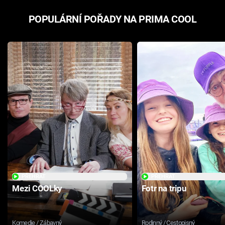
POPULÁRNÍ POŘADY NA PRIMA COOL
PŘEHRÁT
PŘEHRÁT
Mezi COOLky
Fotr na tripu
Komedie / Zábavný
Rodinný / Cestopisný