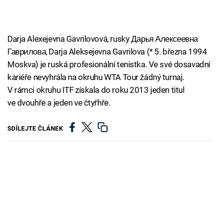
Darja Alexejevna Gavrilovová, rusky Дарья Алексеевна
Гаврилова, Darja Aleksejevna Gavrilova (* 5. března 1994
Moskva) je ruská profesionální tenistka. Ve své dosavadní
kariéře nevyhrála na okruhu WTA Tour žádný turnaj.
V rámci okruhu ITF získala do roku 2013 jeden titul
ve dvouhře a jeden ve čtyřhře.
SDÍLEJTE ČLÁNEK