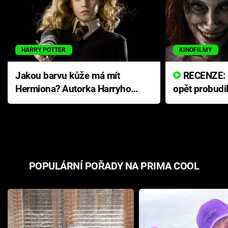
HARRY POTTER
KINOFILMY
Jakou barvu kůže má mít
RECENZE: Smrtelné zlo se
Hermiona? Autorka Harryho
opět probudi
Pottera přišla s ráznou
přichází s n
odpovědí
hororovou n
POPULÁRNÍ POŘADY NA PRIMA COOL