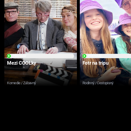
PŘEHRÁT
PŘEHRÁT
Mezi COOLky
Fotr na tripu
Komedie / Zábavný
Rodinný / Cestopisný