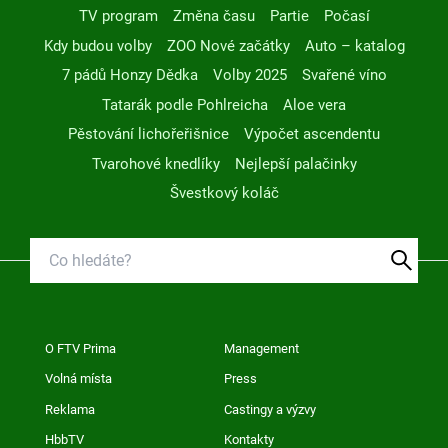
TV program
Změna času
Partie
Počasí
Kdy budou volby
ZOO Nové začátky
Auto – katalog
7 pádů Honzy Dědka
Volby 2025
Svařené víno
Tatarák podle Pohlreicha
Aloe vera
Pěstování lichořeřišnice
Výpočet ascendentu
Tvarohové knedlíky
Nejlepší palačinky
Švestkový koláč
O FTV Prima
Management
Volná místa
Press
Reklama
Castingy a výzvy
HbbTV
Kontakty