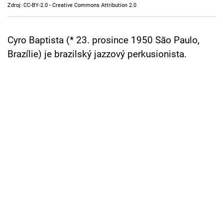
Zdroj: CC-BY-2.0 - Creative Commons Attribution 2.0
Cool Esport
Pořady
Cyro Baptista (* 23. prosince 1950 São Paulo,
Brazílie) je brazilský jazzový perkusionista.
TV Program
Sledujte prima+
Přihlášení
Sledujte nás