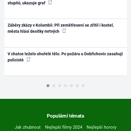
stupňů, ukazuje graf
Záběry zkázy v Kolumbii: Při zemětřesení se zřítil i kostel,
města hlásí desítky mrtvých
V chatce leželo ohořelé tělo. Po požáru u Dobřichovic zasahují
policisté
Populární témata
Jak zhubnout
Nejlepší filmy 2024
Nejlepší horory