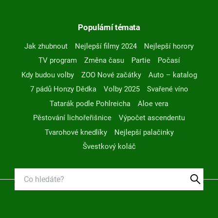
Populární témata
Jak zhubnout
Nejlepší filmy 2024
Nejlepší horory
TV program
Změna času
Partie
Počasí
Kdy budou volby
ZOO Nové začátky
Auto – katalog
7 pádů Honzy Dědka
Volby 2025
Svařené víno
Tatarák podle Pohlreicha
Aloe vera
Pěstování lichořeřišnice
Výpočet ascendentu
Tvarohové knedlíky
Nejlepší palačinky
Švestkový koláč