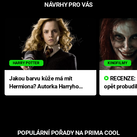
NÁVRHY PRO VÁS
HARRY POTTER
KINOFILMY
Jakou barvu kůže má mít
RECENZE: Smrtelné zlo se
Hermiona? Autorka Harryho
opět probudi
Pottera přišla s ráznou
přichází s n
odpovědí
hororovou n
POPULÁRNÍ POŘADY NA PRIMA COOL