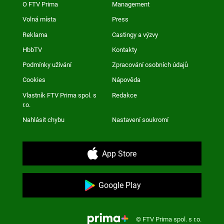
O FTV Prima
Management
Volná místa
Press
Reklama
Castingy a výzvy
HbbTV
Kontakty
Podmínky užívání
Zpracování osobních údajů
Cookies
Nápověda
Vlastník FTV Prima spol. s
Redakce
r.o.
Nahlásit chybu
Nastavení soukromí
App Store
Google Play
© FTV Prima spol. s r.o.