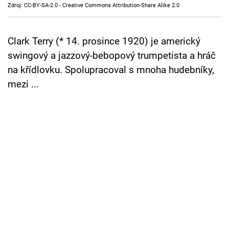
Zdroj: CC-BY-SA-2.0 - Creative Commons Attribution-Share Alike 2.0
Cool Esport
Pořady
Clark Terry (* 14. prosince 1920) je americký
swingový a jazzový-bebopový trumpetista a hráč
TV Program
na křídlovku. Spolupracoval s mnoha hudebníky,
mezi ...
Sledujte prima+
Přihlášení
Sledujte nás