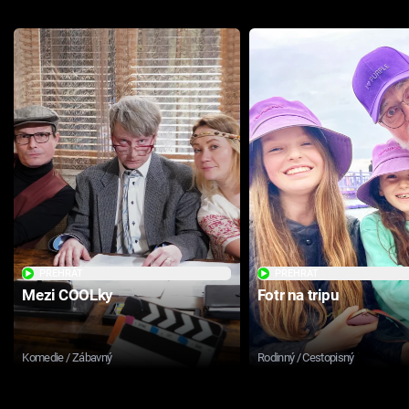
PŘEHRÁT
PŘEHRÁT
Mezi COOLky
Fotr na tripu
Komedie / Zábavný
Rodinný / Cestopisný