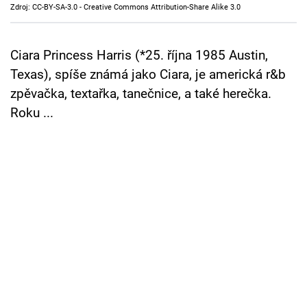
Zdroj: CC-BY-SA-3.0 - Creative Commons Attribution-Share Alike 3.0
Cool Esport
Pořady
Ciara Princess Harris (*25. října 1985 Austin,
Texas), spíše známá jako Ciara, je americká r&b
TV Program
zpěvačka, textařka, tanečnice, a také herečka.
Roku ...
Sledujte prima+
Přihlášení
Sledujte nás