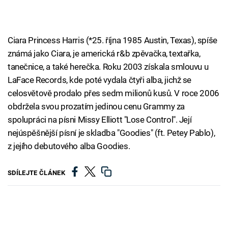
Ciara Princess Harris (*25. října 1985 Austin, Texas), spíše
známá jako Ciara, je americká r&b zpěvačka, textařka,
tanečnice, a také herečka. Roku 2003 získala smlouvu u
LaFace Records, kde poté vydala čtyři alba, jichž se
celosvětově prodalo přes sedm milionů kusů. V roce 2006
obdržela svou prozatím jedinou cenu Grammy za
spolupráci na písni Missy Elliott "Lose Control". Její
nejúspěšnější písní je skladba "Goodies" (ft. Petey Pablo),
z jejího debutového alba Goodies.
SDÍLEJTE ČLÁNEK