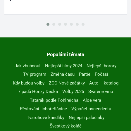
Populární témata
Jak zhubnout
Nejlepší filmy 2024
Nejlepší horory
TV program
Změna času
Partie
Počasí
Kdy budou volby
ZOO Nové začátky
Auto – katalog
7 pádů Honzy Dědka
Volby 2025
Svařené víno
Tatarák podle Pohlreicha
Aloe vera
Pěstování lichořeřišnice
Výpočet ascendentu
Tvarohové knedlíky
Nejlepší palačinky
Švestkový koláč