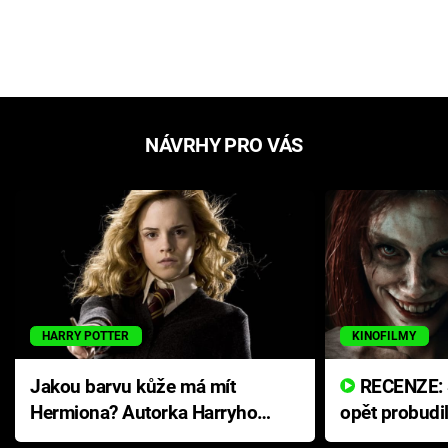
NÁVRHY PRO VÁS
HARRY POTTER
KINOFILMY
Jakou barvu kůže má mít
RECENZE: Smrtelné zlo se
Hermiona? Autorka Harryho
opět probudi
Pottera přišla s ráznou
přichází s n