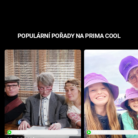
odpovědí
hororovou n
POPULÁRNÍ POŘADY NA PRIMA COOL
PŘEHRÁT
PŘEHRÁT