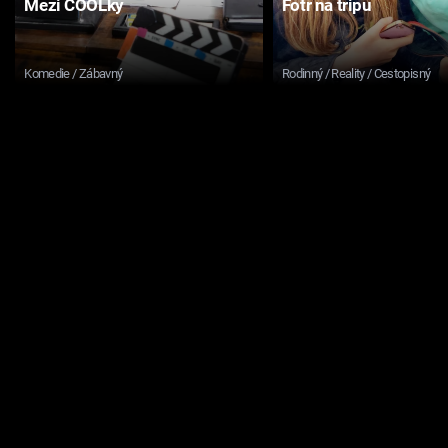
Mezi COOLky
Fotr na tripu
Komedie / Zábavný
Rodinný / Reality / Cestopisný