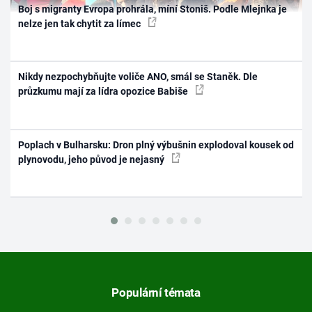
Boj s migranty Evropa prohrála, míní Stoniš. Podle Mlejnka je
nelze jen tak chytit za límec
Nikdy nezpochybňujte voliče ANO, smál se Staněk. Dle
průzkumu mají za lídra opozice Babiše
Poplach v Bulharsku: Dron plný výbušnin explodoval kousek od
plynovodu, jeho původ je nejasný
Populární témata