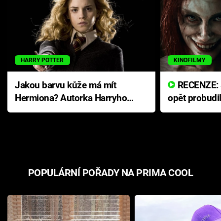
HARRY POTTER
KINOFILMY
Jakou barvu kůže má mít
RECENZE: Smrtelné zlo se
Hermiona? Autorka Harryho
opět probudi
Pottera přišla s ráznou
přichází s n
odpovědí
hororovou n
POPULÁRNÍ POŘADY NA PRIMA COOL