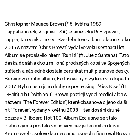
Christopher Maurice Brown (* 5. května 1989,
Tappahannock, Virginie, USA) je americký RnB zpěvák,
rapper, tanečník a herec. Své debutové album z konce roku
2005 s názvem "Chris Brown" vydal ve věku šestnácti let.
Album se proslavilo hitem "Run It!" (ft. Juelz Santana). Tato
deska dosáhla dvou milionů prodaných kopií ve Spojených
státech a následně dostala certifikát multiplatinové desky.
Brownovo druhé album, Exclusive, bylo vydáno v listopadu
2007. Byl na něm jeho druhý úspěšný singl, "Kiss Kiss" (ft.
T-Pain) a hit "With You". Brown později vydal reedici alba s
názvem "The Forever Edition", které obsahovalo jeho další
hit "Forever", vydaný v květnu 2008 – ten dosáhl druhé
pozice v Billboard Hot 100. Album Exclusive se stalo
platinovým a prodalo se ho více než jeden milion kusů.
Kromě svého sólové komerčního úspěchu figuroval Brown