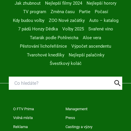
Jak zhubnout
Nejlepší filmy 2024
Nejlepší horory
TV program
Změna času
Partie
Počasí
Kdy budou volby
ZOO Nové začátky
Auto – katalog
7 pádů Honzy Dědka
Volby 2025
Svařené víno
Tatarák podle Pohlreicha
Aloe vera
Pěstování lichořeřišnice
Výpočet ascendentu
Tvarohové knedlíky
Nejlepší palačinky
Švestkový koláč
O FTV Prima
Management
Volná místa
Press
Reklama
Castingy a výzvy