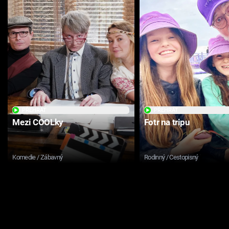
PŘEHRÁT
PŘEHRÁT
Mezi COOLky
Fotr na tripu
Komedie / Zábavný
Rodinný / Cestopisný