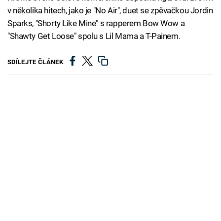
v několika hitech, jako je "No Air", duet se zpěvačkou Jordin
Sparks, "Shorty Like Mine" s rapperem Bow Wow a
"Shawty Get Loose" spolu s Lil Mama a T-Painem.
SDÍLEJTE ČLÁNEK