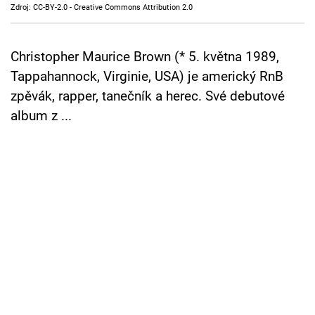
Zdroj: CC-BY-2.0 - Creative Commons Attribution 2.0
Cool Esport
Pořady
Christopher Maurice Brown (* 5. května 1989,
Tappahannock, Virginie, USA) je americký RnB
TV Program
zpěvák, rapper, tanečník a herec. Své debutové
album z ...
Sledujte prima+
Přihlášení
Sledujte nás