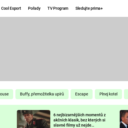
Cool Esport
Pořady
TV Program
Sledujte prima+
Hry
Zábava
MAFIA
ZÁBAVN
GALERI
GTA 6
NEJLEP
KINGDOM
KOMEDI
COME:
DELIVERANCE
CHUCK
House
Buffy, přemožitelka upírů
Escape
Plnej kotel
NORRIS
ESPORT
6 nejbizarnějších momentů z
DEADP
akčních klasik, bez kterých si
slavné filmy už nejde