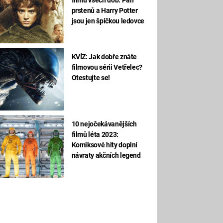
prstenů a Harry Potter
jsou jen špičkou ledovce
KVÍZ: Jak dobře znáte
filmovou sérii Vetřelec?
Otestujte se!
10 nejočekávanějších
filmů léta 2023:
Komiksové hity doplní
návraty akčních legend