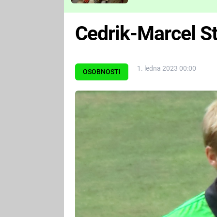
Které děsivé pecky vám
nejvíc zvednou tep?
Cedrik-Marcel S
1. ledna 2023 00:00
OSOBNOSTI