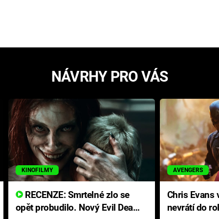
NÁVRHY PRO VÁS
KINOFILMY
AVENGERS
RECENZE: Smrtelné zlo se
Chris Evans v
opět probudilo. Nový Evil Dead
nevrátí do ro