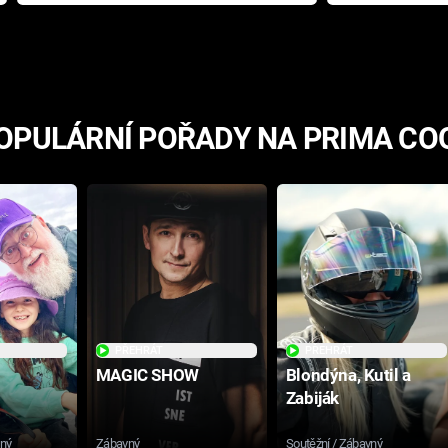
přichází s neodolatelnou
Ameriky
hororovou nabídkou
OPULÁRNÍ POŘADY NA PRIMA CO
PŘEHRÁT
PŘEHRÁT
MAGIC SHOW
Blondýna, Kutil a
Zabiják
sný
Zábavný
Soutěžní / Zábavný