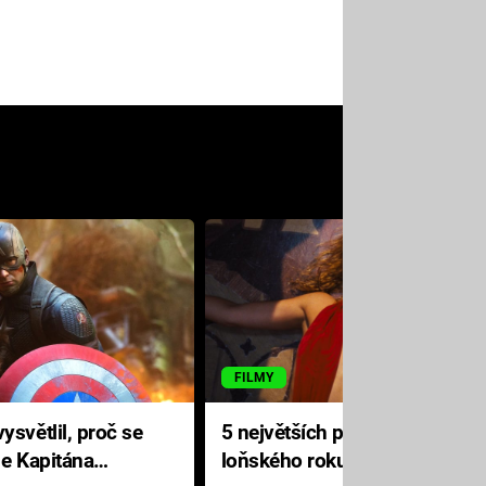
FILMY
ysvětlil, proč se
5 největších propadáků
le Kapitána
loňského roku: Disney na