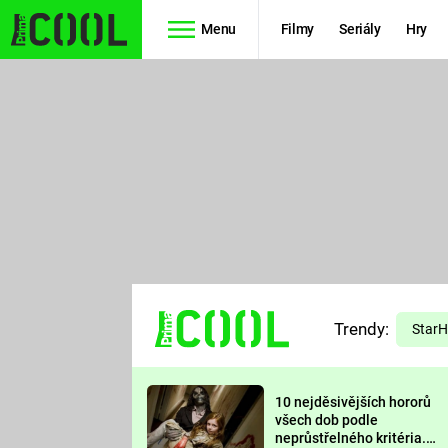
Menu
Filmy
Seriály
Hry
Seriály
Filmy
SIMPSONOVI
STAR WARS
HVĚZDNÁ
AVENGERS
BRÁNA
RYCHLE A
TEORIE
ZBĚSILE 10
Trendy:
VELKÉHO
Star
PREDÁTOR
TŘESKU
10 nejděsivějších hororů
FUTURAMA
všech dob podle
neprůstřelného kritéria.