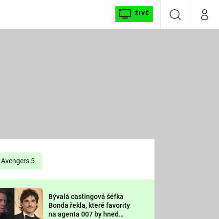
ŽIVĚ
Vyhledávání
Můj p
Prima+
É
CNN Prima NEWS
E
Prima FRESH
ŠÍ
Prima LIVING
E
Prima Ženy
Avengers 5
Prima LAJK
Bývalá castingová šéfka
OOL
Bonda řekla, které favority
Sledujte nás
na agenta 007 by hned