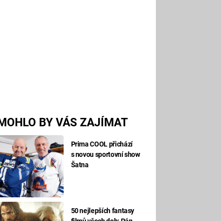
MOHLO BY VÁS ZAJÍMAT
Prima COOL přichází
s novou sportovní show
Šatna
50 nejlepších fantasy
filmů všech dob: Pán