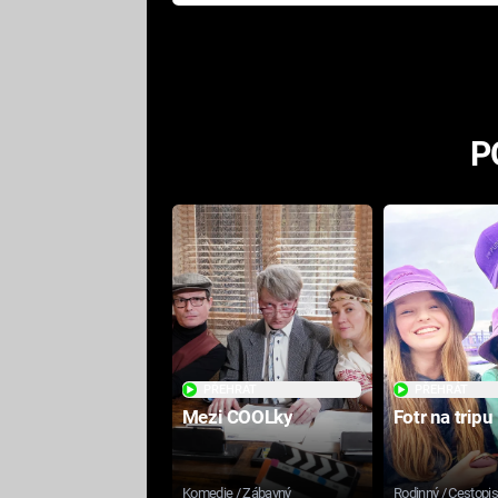
Pottera přišla s ráznou
odpovědí
P
PŘEHRÁT
PŘEHRÁT
Mezi COOLky
Fotr na tripu
Komedie / Zábavný
Rodinný / Cestopi