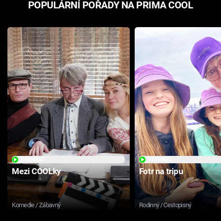
POPULÁRNÍ POŘADY NA PRIMA COOL
PŘEHRÁT
PŘEHRÁT
Mezi COOLky
Fotr na tripu
Komedie / Zábavný
Rodinný / Cestopisný