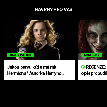
NÁVRHY PRO VÁS
HARRY POTTER
KINOFILMY
Jakou barvu kůže má mít
RECENZE: Smrtelné zlo se
Hermiona? Autorka Harryho
opět probudi
Pottera přišla s ráznou
přichází s n
odpovědí
hororovou n