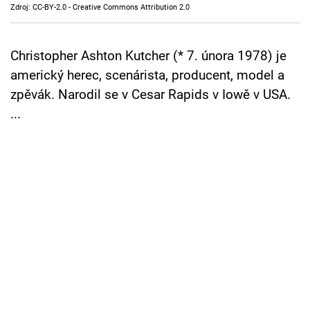
Zdroj: CC-BY-2.0 - Creative Commons Attribution 2.0
Cool Esport
Pořady
Christopher Ashton Kutcher (* 7. února 1978) je
americký herec, scenárista, producent, model a
TV Program
zpěvák. Narodil se v Cesar Rapids v Iowě v USA.
...
Sledujte prima+
Přihlášení
Sledujte nás