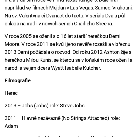
například ve filmech Mejdan v Las Vegas, Samec, Vrahouni,
Na sv. Valentýna či Dvanáct do tuctu. V seriálu Dva a půl
chlapa nahradil v nových sériích Charlieho Sheena.
V roce 2005 se oženil s o 16 let starší herečkou Demi
Moore. V roce 2011 se kvůli jeho nevěře rozešli a v březnu
2013 Demi požádala o rozvod. Od roku 2012 Ashton žije s
herečkou Milou Kunis, se kterou se v loňském roce oženil a
narodila se jim dcera Wyatt Isabelle Kutcher.
Filmografie
Herec
2013 – Jobs (Jobs) role: Steve Jobs
2011 – Hlavně nezávazně (No Strings Attached) role:
Adam