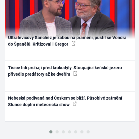
Ultralevicový Sánchez je žábou na prameni, pustil se Vondra
do Španělů. Kritizoval i Gregor
Tisíce lidí prchají před krokodýly. Stoupající keňské jezero
přivedlo predátory až ke dveřím
Nebeská podívaná nad Českem se blíží. Působivé zatmění
Slunce doplní meteorická show