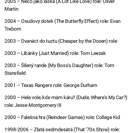
2005 – Něco jako láska (A Lot Like Love) role: Oliver
Martin
2004 – Osudový dotek (The Butterfly Effect) role: Evan
Treborn
2003 – Dvanáct do tuctu (Cheaper by the Dozen) role:
2003 – Líbánky (Just Married) role: Tom Leezak
2003 – Šílený rande (My Boss's Daughter) role: Tom
Stansfield
2001 – Texas Rangers role: George Durham
2000 – Hele vole, kde mám káru? (Dude, Where's My Car?)
role: Jesse Montgomery III
2000 – Falešná hra (Reindeer Games) role: College Kid
1998-2006 – Zlatá sedmdesátá (That '70s Show) role: