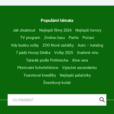
Populární témata
Jak zhubnout
Nejlepší filmy 2024
Nejlepší horory
TV program
Změna času
Partie
Počasí
Kdy budou volby
ZOO Nové začátky
Auto – katalog
7 pádů Honzy Dědka
Volby 2025
Svařené víno
Tatarák podle Pohlreicha
Aloe vera
Pěstování lichořeřišnice
Výpočet ascendentu
Tvarohové knedlíky
Nejlepší palačinky
Švestkový koláč