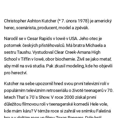
Christopher Ashton Kutcher (* 7. února 1978) je americký
herec, scenárista, producent, model a zpěvák.
Narodil se v Cesar Rapids v Iowě v USA. Jeho otec je
potomek českých přistěhovalců. Má bratra Michaela a
sestru Taushu. Vystudoval Clear Creek-Amana High
School v Tiffin v Iowě, obor biochemie. Živil se jako metař,
aby měl na svá studia. Pak zkusil modeling, kde ho objevili
pro herectví.
Kutcher na sebe upozornil hned svou první televizní rolí v
populárním televizním retroseriálu o životě teenagerů v 70.
letech That´s 70´s Show. V roce 2000 získal první
důležitou filmovou roli v teenagerské komedii Hele vole,
kde mám káru? V témže roce si zahrál ve snímku Falešná
hra a v dalším roce ve filmu Texas Rangers. Dále hrál