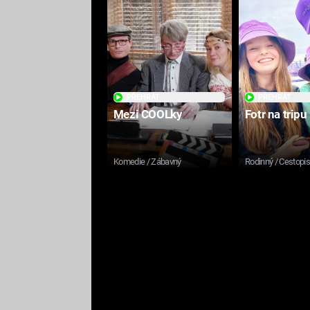
PŘEHRÁT
PŘEHRÁT
Mezi COOLky
Fotr na tripu
Komedie / Zábavný
Rodinný / Cestopi