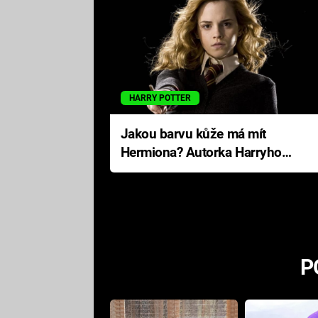
HARRY POTTER
Jakou barvu kůže má mít
Hermiona? Autorka Harryho
Pottera přišla s ráznou
odpovědí
P