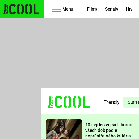
Menu
Filmy
Seriály
Hry
Seriály
Filmy
SIMPSONOVI
STAR WARS
HVĚZDNÁ
AVENGERS
BRÁNA
RYCHLE A
TEORIE
ZBĚSILE 10
Trendy:
VELKÉHO
Star
PREDÁTOR
TŘESKU
10 nejděsivějších hororů
FUTURAMA
všech dob podle
neprůstřelného kritéria.