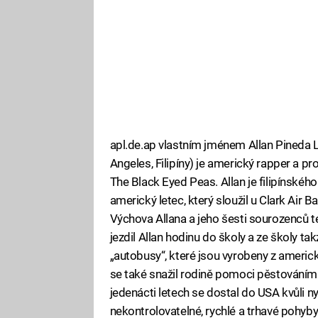
apl.de.ap vlastním jménem Allan Pineda L
Angeles, Filipíny) je americký rapper a p
The Black Eyed Peas. Allan je filipínskéh
americký letec, který sloužil u Clark Air 
Výchova Allana a jeho šesti sourozenců te
jezdil Allan hodinu do školy a ze školy ta
„autobusy“, které jsou vyrobeny z americ
se také snažil rodině pomoci pěstováním b
jedenácti letech se dostal do USA kvůli n
nekontrolovatelné, rychlé a trhavé pohyby