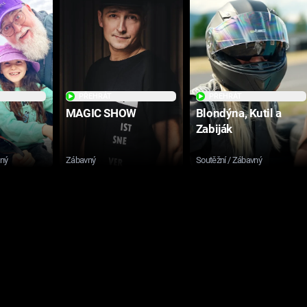
PŘEHRÁT
PŘEHRÁT
MAGIC SHOW
Blondýna, Kutil a
Zabiják
sný
Zábavný
Soutěžní / Zábavný