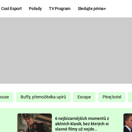
Cool Esport
Pořady
TV Program
Sledujte prima+
Hry
Zábava
MAFIA
ZÁBAVN
GALERI
GTA 6
NEJLEP
KINGDOM
KOMEDI
COME:
DELIVERANCE
CHUCK
House
Buffy, přemožitelka upírů
Escape
Plnej kotel
NORRIS
ESPORT
6 nejbizarnějších momentů z
DEADP
akčních klasik, bez kterých si
slavné filmy už nejde