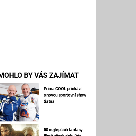
MOHLO BY VÁS ZAJÍMAT
Prima COOL přichází
s novou sportovní show
Šatna
50 nejlepších fantasy
filmů všech dob: Pán