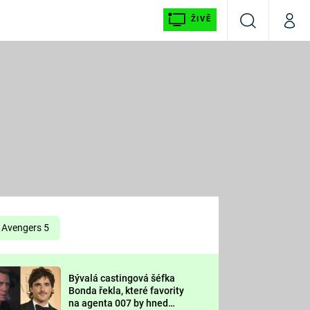
ŽIVĚ
Vyhledávání
Můj p
Prima+
É
CNN Prima NEWS
E
Prima FRESH
ŠÍ
Prima LIVING
E
Prima Ženy
Avengers 5
Prima LAJK
Bývalá castingová šéfka
OOL
Bonda řekla, které favority
Sledujte nás
na agenta 007 by hned