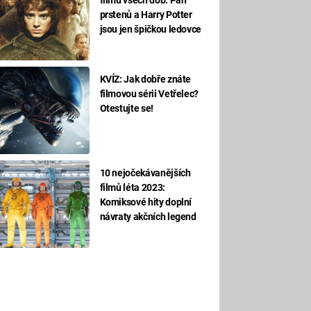
prstenů a Harry Potter
jsou jen špičkou ledovce
KVÍZ: Jak dobře znáte
filmovou sérii Vetřelec?
Otestujte se!
10 nejočekávanějších
filmů léta 2023:
Komiksové hity doplní
návraty akčních legend