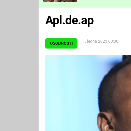
Které děsivé pecky vám
nejvíc zvednou tep?
Apl.de.ap
1. ledna 2023 00:00
OSOBNOSTI