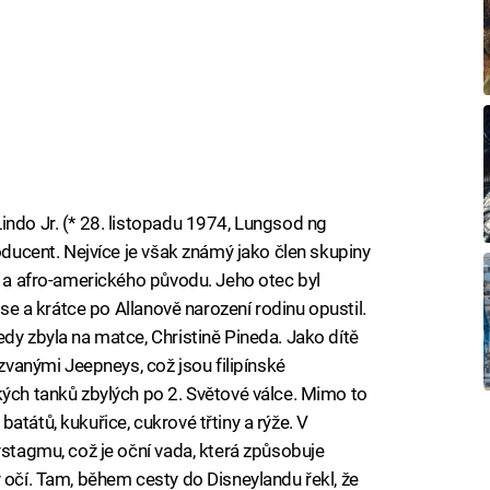
indo Jr. (* 28. listopadu 1974, Lungsod ng
roducent. Nejvíce je však známý jako člen skupiny
o a afro-amerického původu. Jeho otec byl
Base a krátce po Allanově narození rodinu opustil.
dy zbyla na matce, Christině Pineda. Jako dítě
kzvanými Jeepneys, což jsou filipínské
kých tanků zbylých po 2. Světové válce. Mimo to
atátů, kukuřice, cukrové třtiny a rýže. V
ystagmu, což je oční vada, která způsobuje
 očí. Tam, během cesty do Disneylandu řekl, že