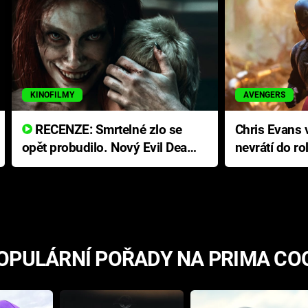
KINOFILMY
AVENGERS
RECENZE: Smrtelné zlo se
Chris Evans v
opět probudilo. Nový Evil Dead
nevrátí do ro
přichází s neodolatelnou
Ameriky
hororovou nabídkou
OPULÁRNÍ POŘADY NA PRIMA CO