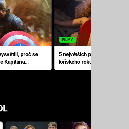
FILMY
ysvětlil, proč se
5 největších propadáků
le Kapitána
loňského roku: Disney na
jediné katastrofě prodělal 200
milionů dolarů
OL