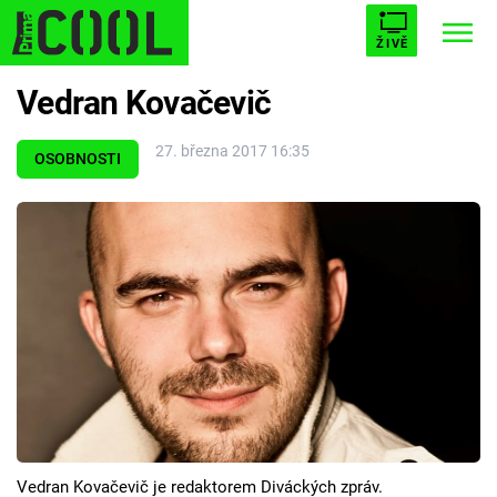
ŽIVĚ
Vedran Kovačevič
STARHOUSE
BUFFY, PŘEMOŽITELKA UPÍRŮ
Trendy:
27. března 2017 16:35
ESCAPE
PLNEJ KOTEL
AVENGERS 5
OSOBNOSTI
Témata
Filmy
Seriály
Hry
Vedran Kovačevič je redaktorem Diváckých zpráv.