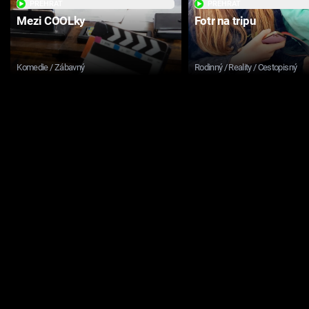
PŘEHRÁT
PŘEHRÁT
Mezi COOLky
Fotr na tripu
Komedie / Zábavný
Rodinný / Reality / Cestopisný