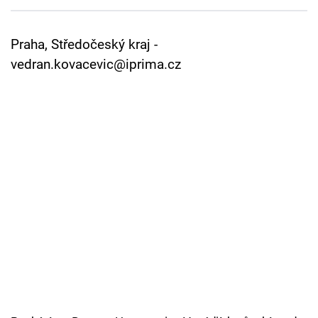
Cool Esport
Praha, Středočeský kraj -
Pořady
vedran.kovacevic@iprima.cz
TV Program
Sledujte prima+
Přihlášení
Sledujte nás