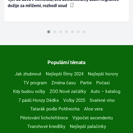
dožije za mřížemi, rozhodl soud
Populární témata
Jak zhubnout
Nejlepší filmy 2024
Nejlepší horory
TV program
Změna času
Partie
Počasí
Kdy budou volby
ZOO Nové začátky
Auto – katalog
7 pádů Honzy Dědka
Volby 2025
Svařené víno
Tatarák podle Pohlreicha
Aloe vera
Pěstování lichořeřišnice
Výpočet ascendentu
Tvarohové knedlíky
Nejlepší palačinky