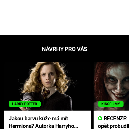
NÁVRHY PRO VÁS
HARRY POTTER
KINOFILMY
Jakou barvu kůže má mít
RECENZE: Smrtelné zlo se
Hermiona? Autorka Harryho
opět probudi