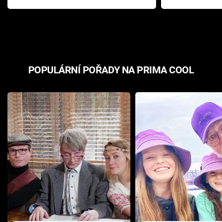
Pottera přišla s ráznou
přichází s n
odpovědí
hororovou n
POPULÁRNÍ POŘADY NA PRIMA COOL