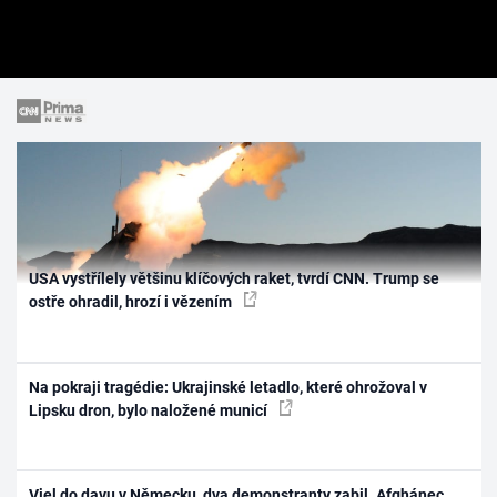
USA vystřílely většinu klíčových raket, tvrdí CNN. Trump se
ostře ohradil, hrozí i vězením
Na pokraji tragédie: Ukrajinské letadlo, které ohrožoval v
Lipsku dron, bylo naložené municí
Vjel do davu v Německu, dva demonstranty zabil. Afghánec