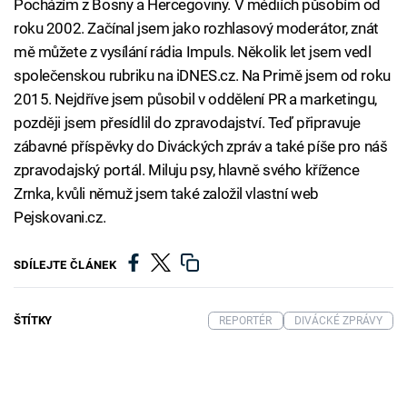
Pocházím z Bosny a Hercegoviny. V médiích působím od
roku 2002. Začínal jsem jako rozhlasový moderátor, znát
mě můžete z vysílání rádia Impuls. Několik let jsem vedl
společenskou rubriku na iDNES.cz. Na Primě jsem od roku
2015. Nejdříve jsem působil v oddělení PR a marketingu,
později jsem přesídlil do zpravodajství. Teď připravuje
zábavné příspěvky do Diváckých zpráv a také píše pro náš
zpravodajský portál. Miluju psy, hlavně svého křížence
Zrnka, kvůli němuž jsem také založil vlastní web
Pejskovani.cz.
SDÍLEJTE ČLÁNEK
ŠTÍTKY
REPORTÉR
DIVÁCKÉ ZPRÁVY