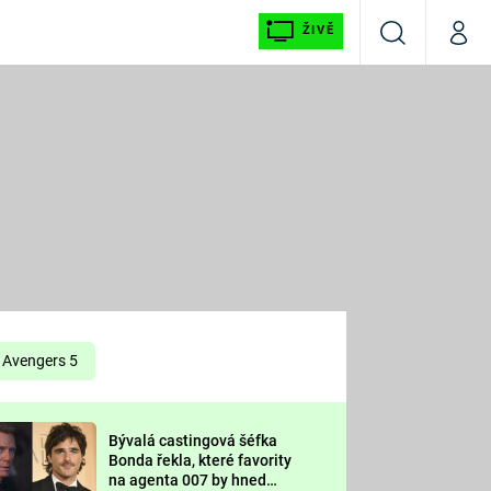
ŽIVĚ
Vyhledávání
Můj p
Prima+
É
CNN Prima NEWS
E
Prima FRESH
ŠÍ
Prima LIVING
E
Prima Ženy
Avengers 5
Prima LAJK
Bývalá castingová šéfka
OOL
Bonda řekla, které favority
Sledujte nás
na agenta 007 by hned