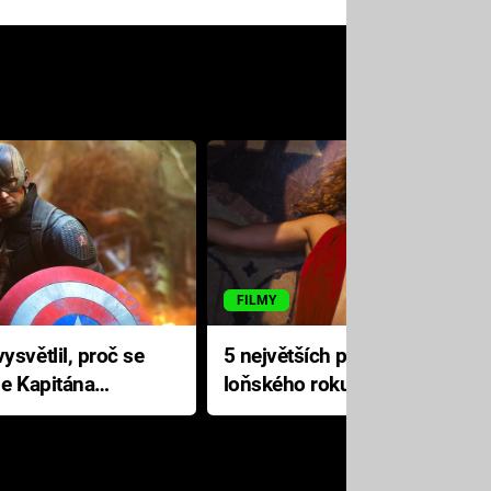
FILMY
ysvětlil, proč se
5 největších propadáků
le Kapitána
loňského roku: Disney na
jediné katastrofě prodělal 200
milionů dolarů