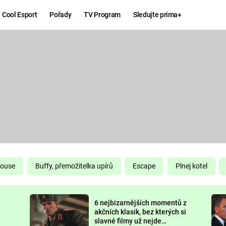
Cool Esport
Pořady
TV Program
Sledujte prima+
Hry
Zábava
MAFIA
ZÁBAVN
GALERI
GTA 6
NEJLEP
KINGDOM
KOMEDI
COME:
DELIVERANCE
CHUCK
House
Buffy, přemožitelka upírů
Escape
Plnej kotel
NORRIS
ESPORT
6 nejbizarnějších momentů z
DEADP
akčních klasik, bez kterých si
slavné filmy už nejde