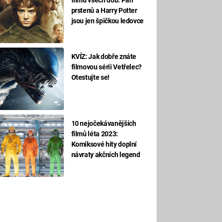
prstenů a Harry Potter
jsou jen špičkou ledovce
KVÍZ: Jak dobře znáte
filmovou sérii Vetřelec?
Otestujte se!
10 nejočekávanějších
filmů léta 2023:
Komiksové hity doplní
návraty akčních legend