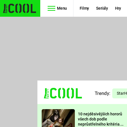
Menu
Filmy
Seriály
Hry
Seriály
Filmy
SIMPSONOVI
STAR WARS
HVĚZDNÁ
AVENGERS
BRÁNA
RYCHLE A
TEORIE
ZBĚSILE 10
Trendy:
VELKÉHO
Star
PREDÁTOR
TŘESKU
10 nejděsivějších hororů
FUTURAMA
všech dob podle
neprůstřelného kritéria.