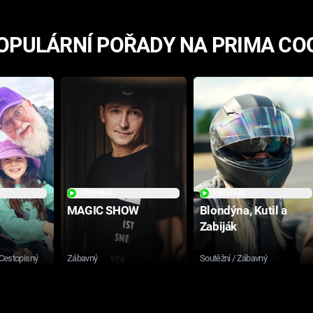
OPULÁRNÍ POŘADY NA PRIMA CO
PŘEHRÁT
PŘEHRÁT
MAGIC SHOW
Blondýna, Kutil a
Zabiják
 Cestopisný
Zábavný
Soutěžní / Zábavný