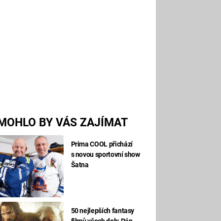
MOHLO BY VÁS ZAJÍMAT
Prima COOL přichází
s novou sportovní show
Šatna
50 nejlepších fantasy
filmů všech dob: Pán