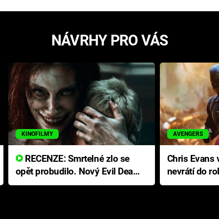
NÁVRHY PRO VÁS
KINOFILMY
AVENGERS
RECENZE: Smrtelné zlo se
Chris Evans v
opět probudilo. Nový Evil Dead
nevrátí do ro
přichází s neodolatelnou
Ameriky
hororovou nabídkou