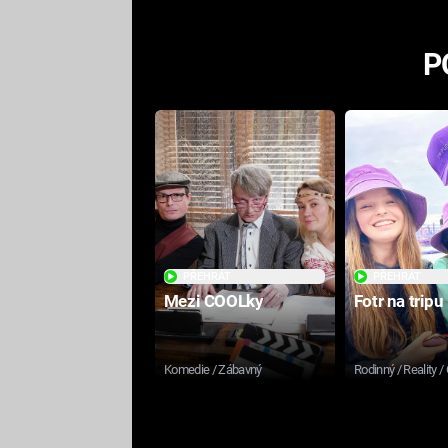
P
PŘEHRÁT
PŘEHRÁT
Mezi COOLky
Fotr na tripu
Komedie / Zábavný
Rodinný / Reality /