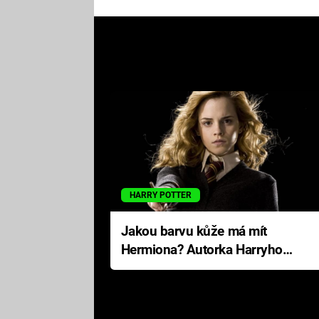
HARRY POTTER
Jakou barvu kůže má mít
Hermiona? Autorka Harryho
Pottera přišla s ráznou
odpovědí