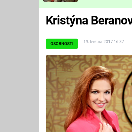
Které děsivé pecky vám
nejvíc zvednou tep?
Kristýna Berano
19. května 2017 16:37
OSOBNOSTI