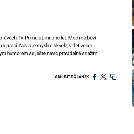
 zprávách TV Prima už mnoho let. Moc mě baví
m v práci. Navíc je myslím skvělé, vidět večer
vým humorem se ještě navíc pravidelně snažím
SDÍLEJTE ČLÁNEK