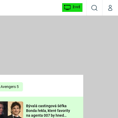
ŽIVĚ
Vyhledávání
Můj p
Prima+
É
CNN Prima NEWS
E
Prima FRESH
ŠÍ
Prima LIVING
E
Prima Ženy
Avengers 5
Prima LAJK
Bývalá castingová šéfka
OOL
Bonda řekla, které favority
Sledujte nás
na agenta 007 by hned