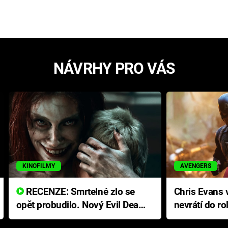
NÁVRHY PRO VÁS
KINOFILMY
AVENGERS
RECENZE: Smrtelné zlo se
Chris Evans v
opět probudilo. Nový Evil Dead
nevrátí do ro
přichází s neodolatelnou
Ameriky