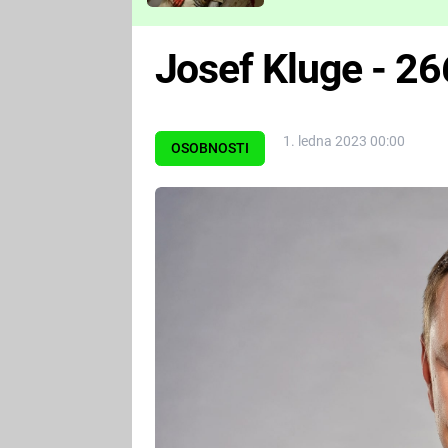
Které děsivé pecky vám
nejvíc zvednou tep?
Josef Kluge - 2
1. ledna 2023 00:00
OSOBNOSTI