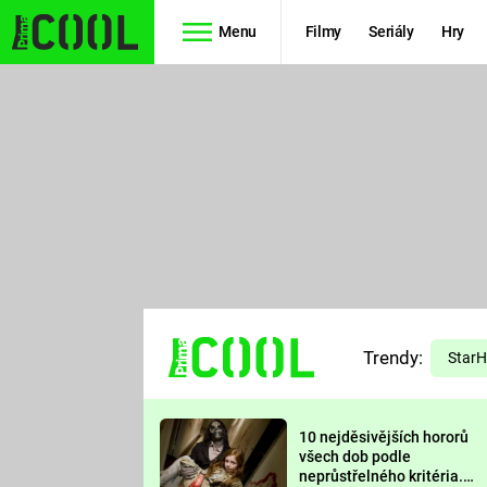
Menu
Filmy
Seriály
Hry
Seriály
Filmy
SIMPSONOVI
STAR WARS
HVĚZDNÁ
AVENGERS
BRÁNA
RYCHLE A
TEORIE
ZBĚSILE 10
Trendy:
VELKÉHO
Star
PREDÁTOR
TŘESKU
10 nejděsivějších hororů
FUTURAMA
všech dob podle
neprůstřelného kritéria.