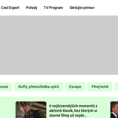
Cool Esport
Pořady
TV Program
Sledujte prima+
Hry
Zábava
MAFIA
ZÁBAVN
GALERI
GTA 6
NEJLEP
KINGDOM
KOMEDI
COME:
DELIVERANCE
CHUCK
House
Buffy, přemožitelka upírů
Escape
Plnej kotel
NORRIS
ESPORT
6 nejbizarnějších momentů z
DEADP
akčních klasik, bez kterých si
slavné filmy už nejde