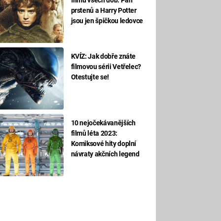
prstenů a Harry Potter
jsou jen špičkou ledovce
KVÍZ: Jak dobře znáte
filmovou sérii Vetřelec?
Otestujte se!
10 nejočekávanějších
filmů léta 2023:
Komiksové hity doplní
návraty akčních legend