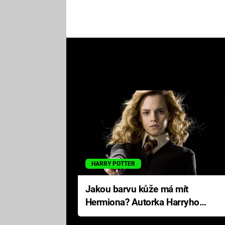
HARRY POTTER
Jakou barvu kůže má mít
Hermiona? Autorka Harryho
Pottera přišla s ráznou