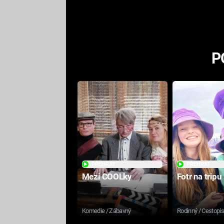
odpovědí
P
PŘEHRÁT
PŘEHRÁT
Mezi COOLky
Fotr na tripu
Komedie / Zábavný
Rodinný / Cestopi