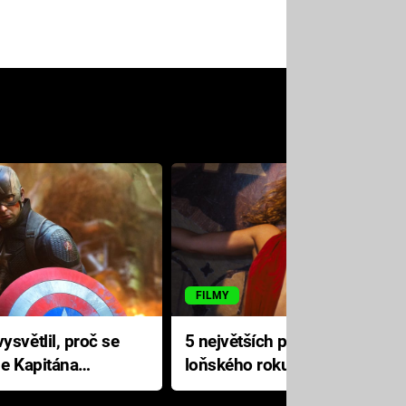
FILMY
ysvětlil, proč se
5 největších propadáků
le Kapitána
loňského roku: Disney na
jediné katastrofě prodělal 200