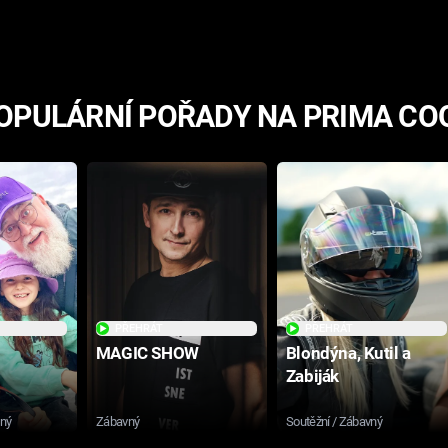
hororovou nabídkou
OPULÁRNÍ POŘADY NA PRIMA CO
PŘEHRÁT
PŘEHRÁT
MAGIC SHOW
Blondýna, Kutil a
Zabiják
sný
Zábavný
Soutěžní / Zábavný