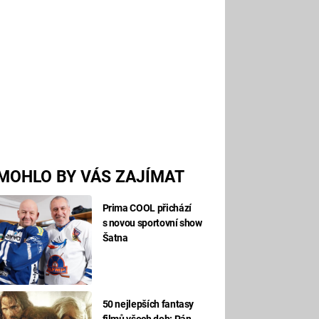
MOHLO BY VÁS ZAJÍMAT
Prima COOL přichází
s novou sportovní show
Šatna
50 nejlepších fantasy
filmů všech dob: Pán