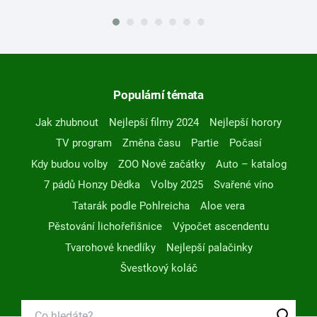
Populární témata
Jak zhubnout
Nejlepší filmy 2024
Nejlepší horory
TV program
Změna času
Partie
Počasí
Kdy budou volby
ZOO Nové začátky
Auto – katalog
7 pádů Honzy Dědka
Volby 2025
Svařené víno
Tatarák podle Pohlreicha
Aloe vera
Pěstování lichořeřišnice
Výpočet ascendentu
Tvarohové knedlíky
Nejlepší palačinky
Švestkový koláč