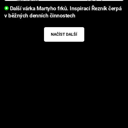
Další várka Martyho frků. Inspiraci Řezník čerpá
v běžných denních činnostech
NAČÍST DALŠÍ