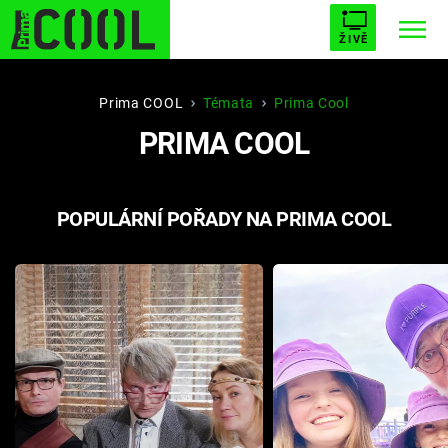
ŽIVĚ
STARHOUSE
BUFFY, PŘEMOŽITELKA UPÍRŮ
Trendy:
Prima COOL
Témata
Prima Cool
PRIMA COOL
ESCAPE
PLNEJ KOTEL
AVENGERS 5
POPULÁRNÍ POŘADY NA PRIMA COOL
Témata
Filmy
Seriály
Hry