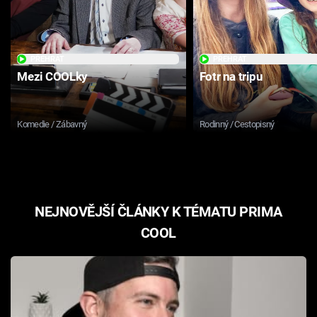
Cool Esport
Pořady
PŘEHRÁT
PŘEHRÁT
Mezi COOLky
Fotr na tripu
TV Program
Sledujte prima+
Komedie / Zábavný
Rodinný / Cestopisný
Přihlášení
NEJNOVĚJŠÍ ČLÁNKY K TÉMATU PRIMA
Sledujte nás
COOL