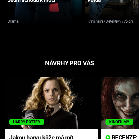
Sedm schodů k moci
Polda
Drama
Kriminální / Detektivní / Akční
NÁVRHY PRO VÁS
HARRY POTTER
KINOFILMY
Jakou barvu kůže má mít
RECENZE: Smrtelné zlo se