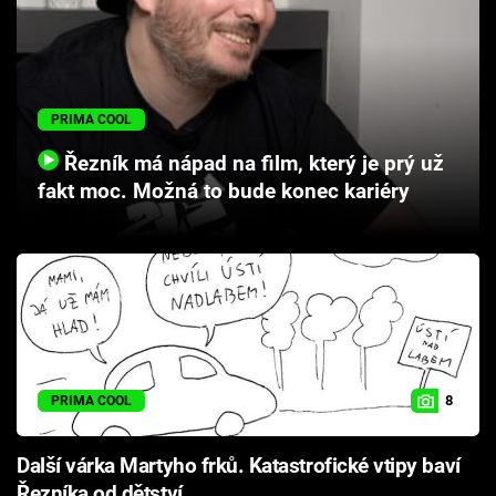
PRIMA COOL
Řezník má nápad na film, který je prý už
fakt moc. Možná to bude konec kariéry
8
PRIMA COOL
Další várka Martyho frků. Katastrofické vtipy baví
Řezníka od dětství