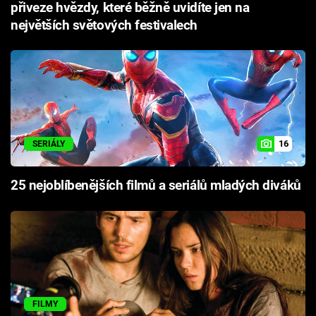
přiveze hvězdy, které běžně uvidíte jen na
největších světových festivalech
16
SERIÁLY
25 nejoblíbenějších filmů a seriálů mladých diváků
FILMY