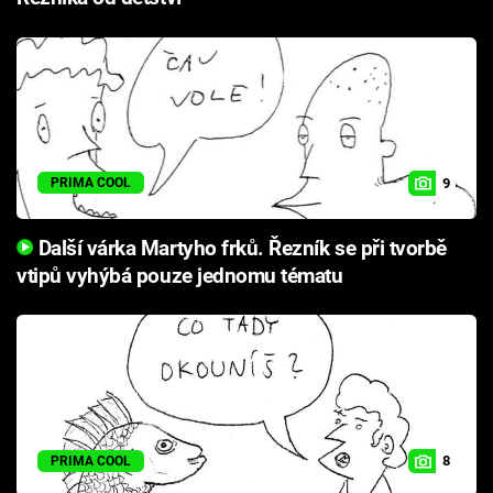
9
PRIMA COOL
Další várka Martyho frků. Řezník se při tvorbě
vtipů vyhýbá pouze jednomu tématu
8
PRIMA COOL