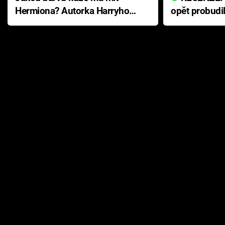
Hermiona? Autorka Harryho
opět probudi
Pottera přišla s ráznou
přichází s n
odpovědí
hororovou n