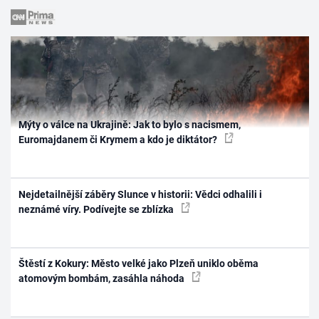
Mýty o válce na Ukrajině: Jak to bylo s nacismem,
Euromajdanem či Krymem a kdo je diktátor?
Nejdetailnější záběry Slunce v historii: Vědci odhalili i
neznámé víry. Podívejte se zblízka
Štěstí z Kokury: Město velké jako Plzeň uniklo oběma
atomovým bombám, zasáhla náhoda