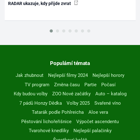
RADAR ukazuje, kdy přijde zvrat
Populární témata
Jak zhubnout
Nejlepší filmy 2024
Nejlepší horory
TV program
Změna času
Partie
Počasí
Kdy budou volby
ZOO Nové začátky
Auto – katalog
7 pádů Honzy Dědka
Volby 2025
Svařené víno
Tatarák podle Pohlreicha
Aloe vera
Pěstování lichořeřišnice
Výpočet ascendentu
Tvarohové knedlíky
Nejlepší palačinky
Švestkový koláč