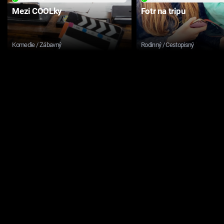
Mezi COOLky
Fotr na tripu
Komedie / Zábavný
Rodinný / Cestopisný