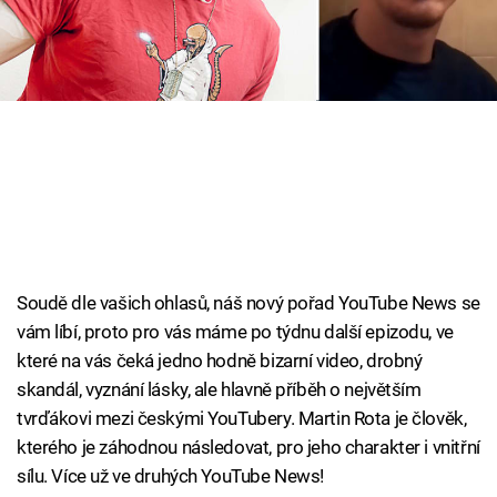
Cool Esport
Pořady
TV Program
Sledujte prima+
Přihlášení
Soudě dle vašich ohlasů, náš nový pořad YouTube News se
vám líbí, proto pro vás máme po týdnu další epizodu, ve
Sledujte nás
které na vás čeká jedno hodně bizarní video, drobný
skandál, vyznání lásky, ale hlavně příběh o největším
tvrďákovi mezi českými YouTubery. Martin Rota je člověk,
kterého je záhodnou následovat, pro jeho charakter i vnitřní
sílu. Více už ve druhých YouTube News!