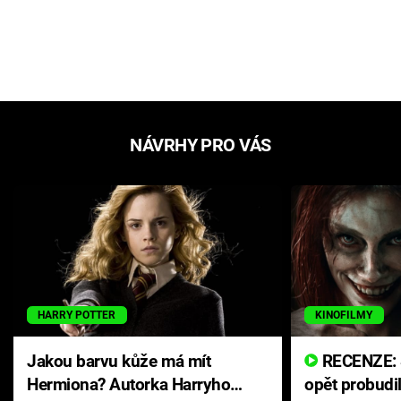
NÁVRHY PRO VÁS
HARRY POTTER
KINOFILMY
Jakou barvu kůže má mít
RECENZE: Smrtelné zlo se
Hermiona? Autorka Harryho
opět probudi