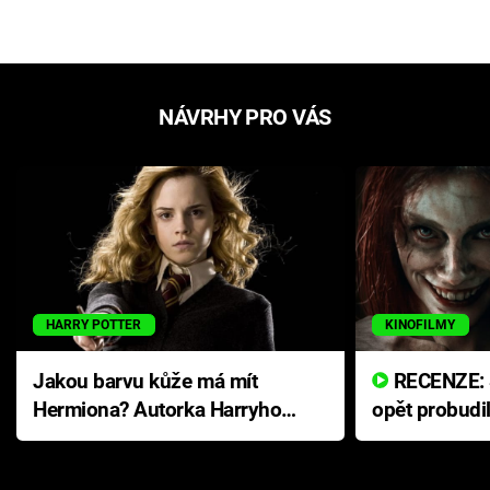
NÁVRHY PRO VÁS
HARRY POTTER
KINOFILMY
Jakou barvu kůže má mít
RECENZE: Smrtelné zlo se
Hermiona? Autorka Harryho
opět probudi
Pottera přišla s ráznou
přichází s n
odpovědí
hororovou n