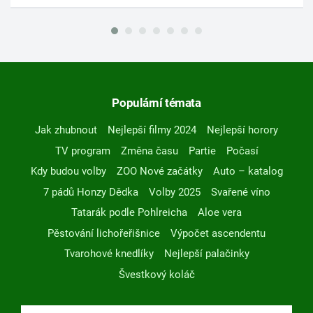
Populární témata
Jak zhubnout
Nejlepší filmy 2024
Nejlepší horory
TV program
Změna času
Partie
Počasí
Kdy budou volby
ZOO Nové začátky
Auto – katalog
7 pádů Honzy Dědka
Volby 2025
Svařené víno
Tatarák podle Pohlreicha
Aloe vera
Pěstování lichořeřišnice
Výpočet ascendentu
Tvarohové knedlíky
Nejlepší palačinky
Švestkový koláč