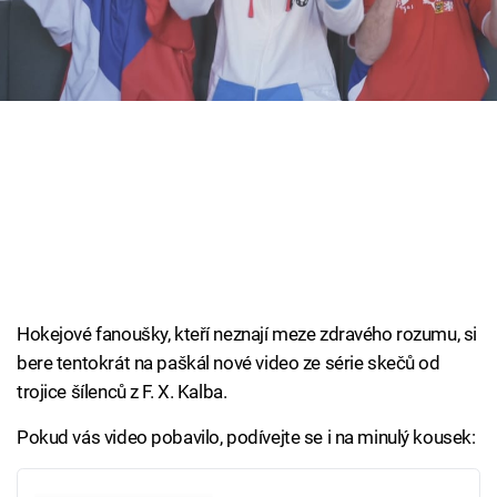
Cool Esport
Pořady
TV Program
Sledujte prima+
Přihlášení
Hokejové fanoušky, kteří neznají meze zdravého rozumu, si
Sledujte nás
bere tentokrát na paškál nové video ze série skečů od
trojice šílenců z F. X. Kalba.
Pokud vás video pobavilo, podívejte se i na minulý kousek: