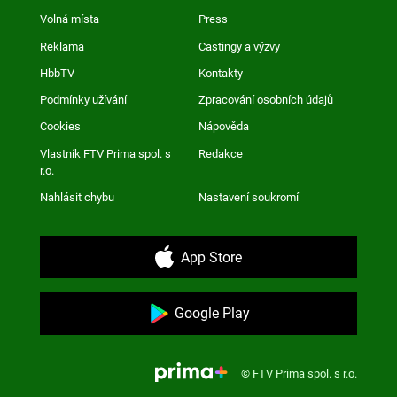
Volná místa
Press
Reklama
Castingy a výzvy
HbbTV
Kontakty
Podmínky užívání
Zpracování osobních údajů
Cookies
Nápověda
Vlastník FTV Prima spol. s
Redakce
r.o.
Nahlásit chybu
Nastavení soukromí
App Store
Google Play
© FTV Prima spol. s r.o.