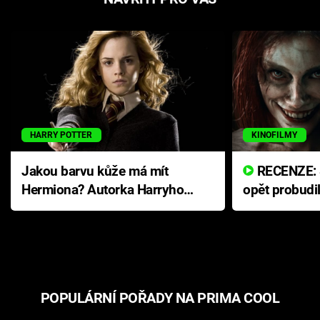
HARRY POTTER
KINOFILMY
Jakou barvu kůže má mít
RECENZE: Smrtelné zlo se
Hermiona? Autorka Harryho
opět probudi
Pottera přišla s ráznou
přichází s n
odpovědí
hororovou n
POPULÁRNÍ POŘADY NA PRIMA COOL