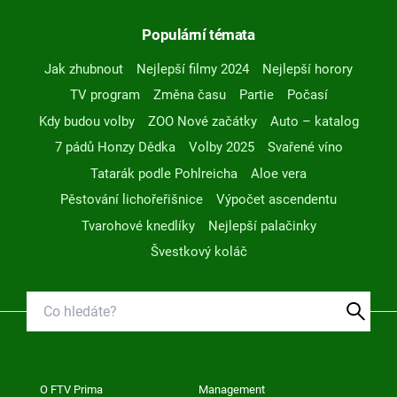
Populární témata
Jak zhubnout
Nejlepší filmy 2024
Nejlepší horory
TV program
Změna času
Partie
Počasí
Kdy budou volby
ZOO Nové začátky
Auto – katalog
7 pádů Honzy Dědka
Volby 2025
Svařené víno
Tatarák podle Pohlreicha
Aloe vera
Pěstování lichořeřišnice
Výpočet ascendentu
Tvarohové knedlíky
Nejlepší palačinky
Švestkový koláč
O FTV Prima
Management