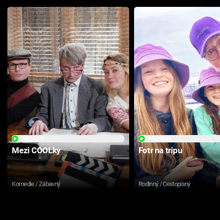
PŘEHRÁT
PŘEHRÁT
Mezi COOLky
Fotr na tripu
Komedie / Zábavný
Rodinný / Cestopisný