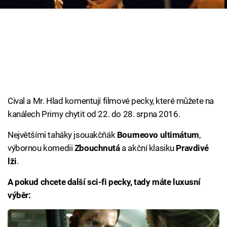
Cool Esport
Pořady
TV Program
Sledujte prima+
Cival a Mr. Hlad komentují filmové pecky, které můžete na
kanálech Primy chytit od 22. do 28. srpna 2016.
Přihlášení
Největšími taháky jsouakčňák
Bourneovo ultimátum
,
výbornou komedii
Zbouchnutá
a akční klasiku
Pravdivé
Sledujte nás
lži
.
A pokud chcete další sci-fi pecky, tady máte luxusní
výběr: