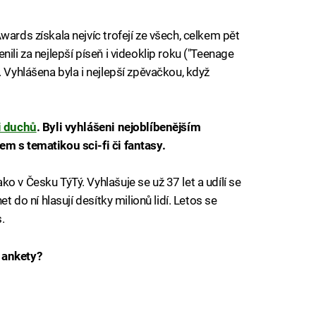
wards získala nejvíc trofejí ze všech, celkem pět
ili za nejlepší píseň i videoklip roku ("Teenage
. Vyhlášena byla i nejlepší zpěvačkou, když
i duchů
. Byli vyhlášeni nejoblíbenějším
m s tematikou sci-fi či fantasy.
o v Česku TýTý. Vyhlašuje se už 37 let a udílí se
et do ní hlasují desítky milionů lidí. Letos se
.
 ankety?