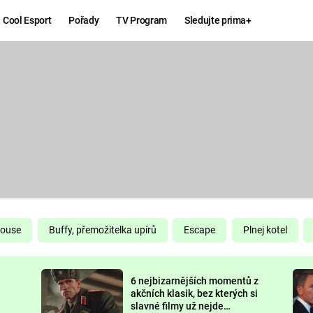
Cool Esport
Pořady
TV Program
Sledujte prima+
Hry
Zábava
MAFIA
ZÁBAVN
GALERI
GTA 6
NEJLEP
KINGDOM
KOMEDI
COME:
DELIVERANCE
CHUCK
House
Buffy, přemožitelka upírů
Escape
Plnej kotel
NORRIS
ESPORT
6 nejbizarnějších momentů z
DEADP
akčních klasik, bez kterých si
slavné filmy už nejde