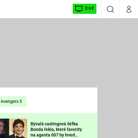
ŽIVĚ
Vyhledávání
Můj p
Prima+
É
CNN Prima NEWS
E
Prima FRESH
ŠÍ
Prima LIVING
E
Prima Ženy
Avengers 5
Prima LAJK
Bývalá castingová šéfka
OOL
Bonda řekla, které favority
Sledujte nás
na agenta 007 by hned