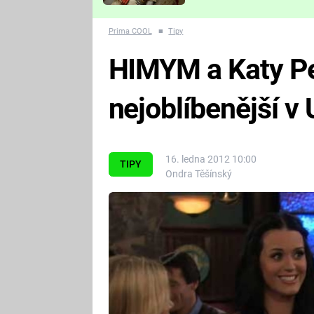
Které děsivé pecky vám
nejvíc zvednou tep?
Prima COOL
■
Tipy
HIMYM a Katy Pe
nejoblíbenější v
16. ledna 2012 10:00
TIPY
Ondra Těšínský