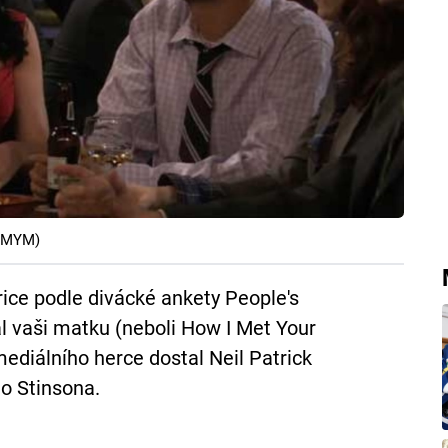
HIMYM)
ice podle divácké ankety People's
l vaši matku (neboli How I Met Your
ediálního herce dostal Neil Patrick
ho Stinsona.