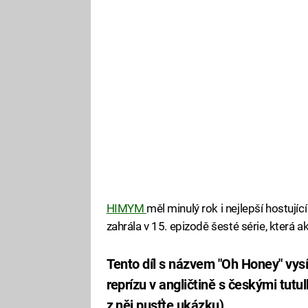
HIMYM
měl minulý rok i nejlepší hostujíc
zahrála v 15. epizodě šesté série, která a
Tento díl s názvem "Oh Honey" vys
reprízu v angličtině s českými tutu
z něj pusťte ukázku).