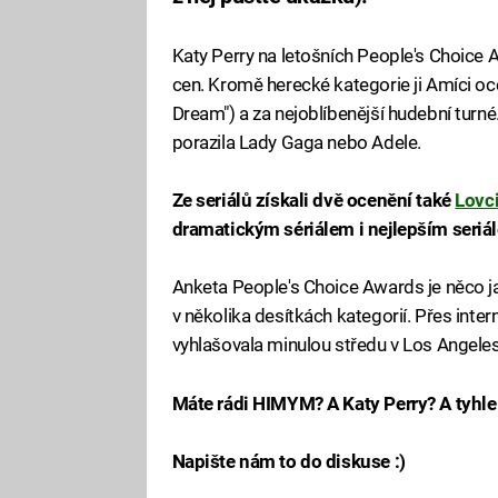
Katy Perry na letošních People's Choice A
cen. Kromě herecké kategorie ji Amíci ocen
Dream") a za nejoblíbenější hudební turné
porazila Lady Gaga nebo Adele.
Ze seriálů získali dvě ocenění také
Lovc
dramatickým sériálem i nejlepším seriále
Anketa People's Choice Awards je něco jak
v několika desítkách kategorií. Přes intern
vyhlašovala minulou středu v Los Angeles
Máte rádi HIMYM? A Katy Perry? A tyhle
Napište nám to do diskuse :)