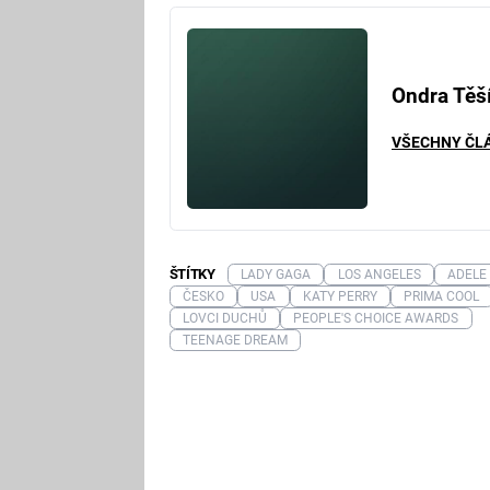
Ondra Těš
VŠECHNY ČL
ŠTÍTKY
LADY GAGA
LOS ANGELES
ADELE
ČESKO
USA
KATY PERRY
PRIMA COOL
LOVCI DUCHŮ
PEOPLE'S CHOICE AWARDS
TEENAGE DREAM