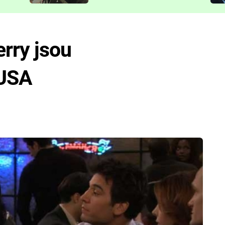
představit
rry jsou
 USA