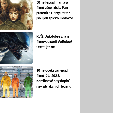
50 nejlepších fantasy
filmů všech dob: Pán
prstenů a Harry Potter
jsou jen špičkou ledovce
KVÍZ: Jak dobře znáte
filmovou sérii Vetřelec?
Otestujte se!
10 nejočekávanějších
filmů léta 2023:
Komiksové hity doplní
návraty akčních legend