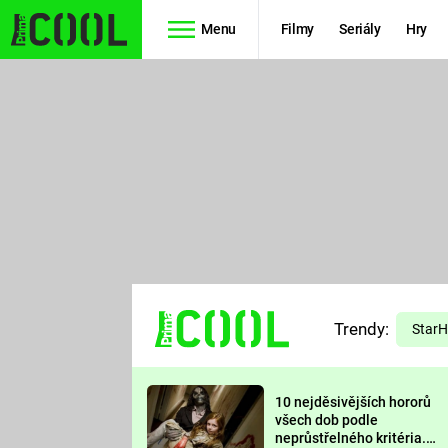
Menu
Filmy
Seriály
Hry
Seriály
Filmy
SIMPSONOVI
STAR WARS
HVĚZDNÁ
AVENGERS
BRÁNA
RYCHLE A
TEORIE
ZBĚSILE 10
Trendy:
VELKÉHO
Star
PREDÁTOR
TŘESKU
10 nejděsivějších hororů
FUTURAMA
všech dob podle
neprůstřelného kritéria.