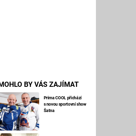
MOHLO BY VÁS ZAJÍMAT
Prima COOL přichází
s novou sportovní show
Šatna