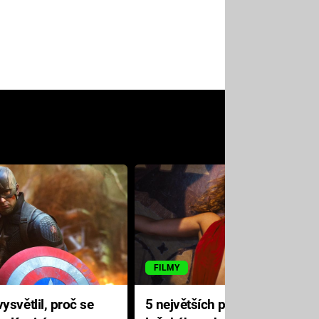
FILMY
ysvětlil, proč se
5 největších propadáků