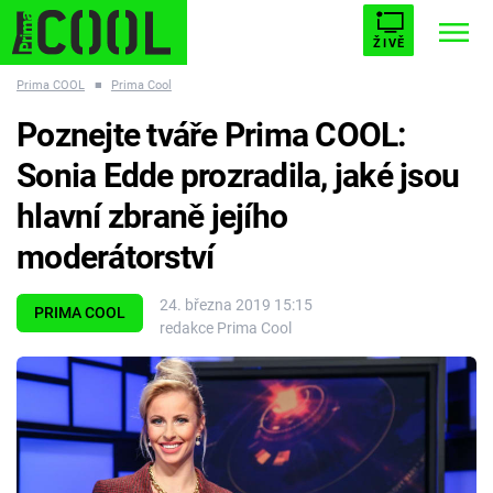
ŽIVĚ
Prima COOL
■
Prima Cool
STARHOUSE
BUFFY, PŘEMOŽITELKA UPÍRŮ
Trendy:
Poznejte tváře Prima COOL:
ESCAPE
PLNEJ KOTEL
AVENGERS 5
Sonia Edde prozradila, jaké jsou
hlavní zbraně jejího
moderátorství
Témata
24. března 2019 15:15
PRIMA COOL
redakce Prima Cool
Filmy
Seriály
Hry