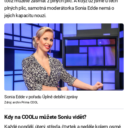
totiž můžete zasmát z plných plic. A když už jsme u těch
plných plic, samotná moderátorka Sonia Edde nemá o
jejich kapacitu nouzi.
Sonia Edde v pořadu Úplně debilní zprávy
Zdroj: archiv Prima COOL
Kdy na COOLu můžete Soniu vidět?
Každé pondělí, úterý, středa, čtvrtek a neděle kolem osmé