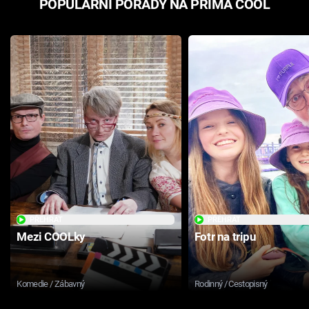
POPULÁRNÍ POŘADY NA PRIMA COOL
PŘEHRÁT
PŘEHRÁT
Mezi COOLky
Fotr na tripu
Komedie / Zábavný
Rodinný / Cestopisný