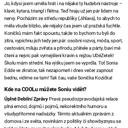
Jo, kdysi jsem uměla hrát i na nějaké ty hudební nástroje –
klavír, kytara, triangl i flétna. Teď hraju už jen pár lidem na
nervy. Pocházím ze středu republiky (Jihlava), to abych to
měla všude blízko, ale nějaký čas jsem už pražská fuchtle.
Koníčků mám fakt spoustu, takže to bychom tu byli do
zítra, vypíchnu jich tedy jen pár: osobní rozvoj, móda, sport,
cestování, miluju zvířata a přírodu, přátele a párty, baví mě
čtení a nejvíc pak vymejšlení kravin s rejžou UDéZetek!
Školu mám střední. Na výšku jsem se vyprdla. Toť Sonia
Edde ve zkratce, tak nezapomeň i dnes večer zapnout
bednu, vidíme se tam! Tak čau, vaše Sonička Kozička!
Kde na COOLu můžete Soniu vidět?
Úplně Debilní Zprávy
Pravá pseudozpravodajská relace
plná emocí, dojmů i pojmů, nekorektního humoru a
všudypřítomné nadsázky. Těmto aktuálním zprávám z
domova i ze světa, novinkám z politiky či showbyznysu se