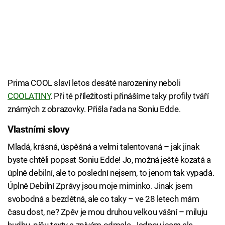
Prima COOL slaví letos desáté narozeniny neboli
COOLATINY
. Při té příležitosti přinášíme taky profily tváří
známých z obrazovky. Přišla řada na Soniu Edde.
Vlastními slovy
Mladá, krásná, úspěšná a velmi talentovaná – jak jinak
byste chtěli popsat Soniu Edde! Jo, možná ještě kozatá a
úplně debilní, ale to poslední nejsem, to jenom tak vypadá.
Úplně Debilní Zprávy jsou moje miminko. Jinak jsem
svobodná a bezdětná, ale co taky – ve 28 letech mám
času dost, ne? Zpěv je mou druhou velkou vášní – miluju
hudbu, píšu texty a zpívám odmala. Jednou jsem ale