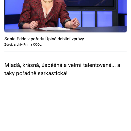
Cool Esport
Pořady
TV Program
Sonia Edde v pořadu Úplně debilní zprávy
Zdroj: archiv Prima COOL
Sledujte prima+
Mladá, krásná, úspěšná a velmi talentovaná... a
Přihlášení
taky pořádně sarkastická!
Sledujte nás