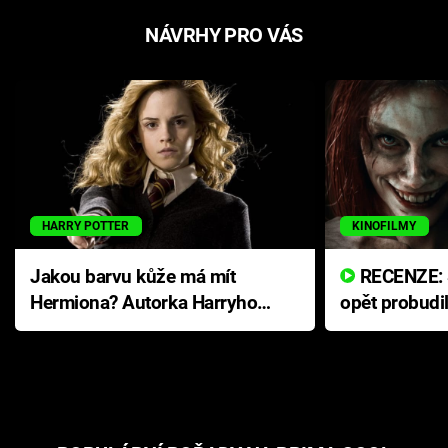
NÁVRHY PRO VÁS
HARRY POTTER
KINOFILMY
Jakou barvu kůže má mít
RECENZE: Smrtelné zlo se
Hermiona? Autorka Harryho
opět probudi
Pottera přišla s ráznou
přichází s n
odpovědí
hororovou n