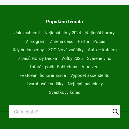
Populární témata
Jak zhubnout
Nejlepší filmy 2024
Nejlepší horory
TV program
Změna času
Partie
Počasí
Kdy budou volby
ZOO Nové začátky
Auto – katalog
7 pádů Honzy Dědka
Volby 2025
Svařené víno
Tatarák podle Pohlreicha
Aloe vera
Pěstování lichořeřišnice
Výpočet ascendentu
Tvarohové knedlíky
Nejlepší palačinky
Švestkový koláč