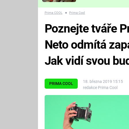
Které děsivé pecky vám
nejvíc zvednou tep?
Prima COOL
■
Prima Cool
Poznejte tváře P
Neto odmítá zap
Jak vidí svou b
18. března 2019 15:15
PRIMA COOL
redakce Prima Cool