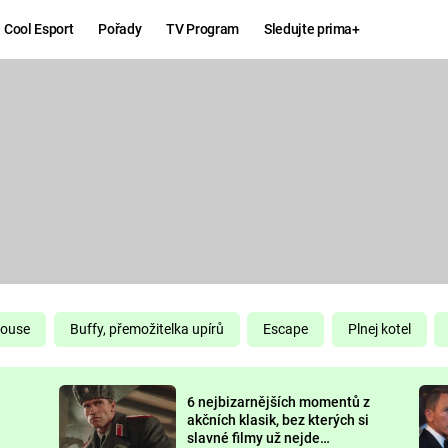
Cool Esport
Pořady
TV Program
Sledujte prima+
Hry
Zábava
MAFIA
ZÁBAVN
GALERI
GTA 6
NEJLEP
KINGDOM
KOMEDI
COME:
DELIVERANCE
CHUCK
House
Buffy, přemožitelka upírů
Escape
Plnej kotel
NORRIS
ESPORT
6 nejbizarnějších momentů z
DEADP
akčních klasik, bez kterých si
slavné filmy už nejde