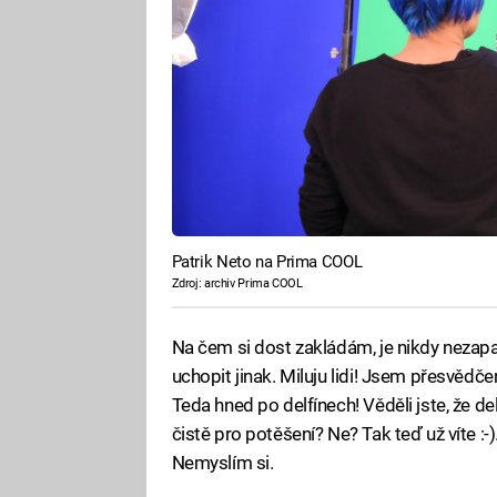
Patrik Neto na Prima COOL
Zdroj: archiv Prima COOL
Na čem si dost zakládám, je nikdy nezapa
uchopit jinak. Miluju lidi! Jsem přesvědče
Teda hned po delfínech! Věděli jste, že delf
čistě pro potěšení? Ne? Tak teď už víte :
Nemyslím si.