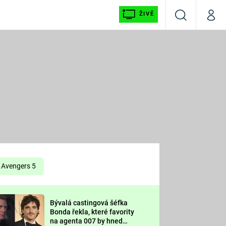
ŽIVĚ
Vyhledávání
Můj p
Prima+
É
CNN Prima NEWS
E
Prima FRESH
ŠÍ
Prima LIVING
E
Prima Ženy
Avengers 5
Prima LAJK
Bývalá castingová šéfka
OOL
Bonda řekla, které favority
Sledujte nás
na agenta 007 by hned