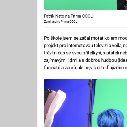
Patrik Neto na Prima COOL
Zdroj: archiv Prima COOL
Po škole jsem se začal motat kolem modeli
projekt pro internetovou televizi a voilà
trávím čas se svou přítelkyní, s přáteli n
zajímavými lidmi a s dobrou hudbou (ideá
formátů a žánrů, ale nejvíc si teď ujíždím 