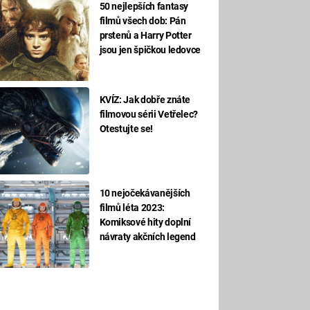
50 nejlepších fantasy
filmů všech dob: Pán
prstenů a Harry Potter
jsou jen špičkou ledovce
KVÍZ: Jak dobře znáte
filmovou sérii Vetřelec?
Otestujte se!
10 nejočekávanějších
filmů léta 2023:
Komiksové hity doplní
návraty akčních legend