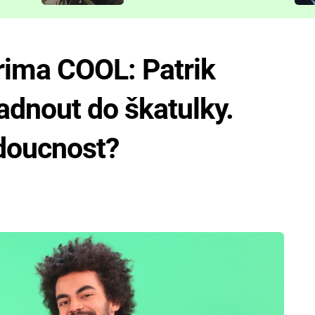
představit
rima COOL: Patrik
adnout do škatulky.
udoucnost?