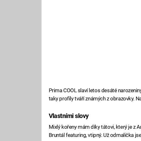
Prima COOL slaví letos desáté narozenin
taky profily tváří známých z obrazovky. Na
Vlastními slovy
Mixlý kořeny mám díky tátovi, který je z 
Bruntál featuring, vtipný. Už odmalička js