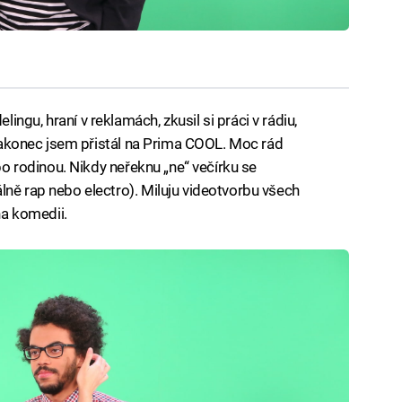
ngu, hraní v reklamách, zkusil si práci v rádiu,
, nakonec jsem přistál na Prima COOL. Moc rád
ebo rodinou. Nikdy neřeknu „ne“ večírku se
lně rap nebo electro). Miluju videotvorbu všech
na komedii.