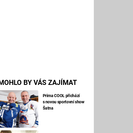
MOHLO BY VÁS ZAJÍMAT
Prima COOL přichází
s novou sportovní show
Šatna