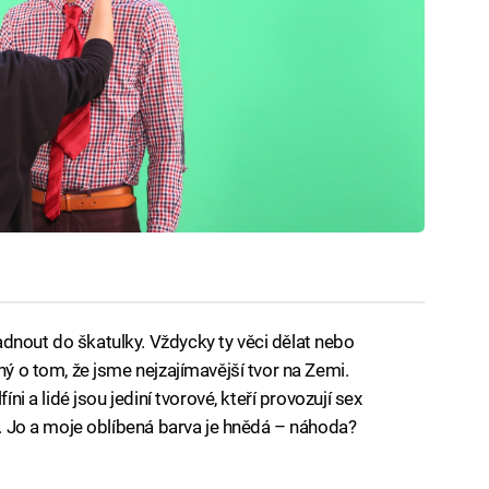
dnout do škatulky. Vždycky ty věci dělat nebo
ný o tom, že jsme nejzajímavější tvor na Zemi.
íni a lidé jsou jediní tvorové, kteří provozují sex
-). Jo a moje oblíbená barva je hnědá – náhoda?