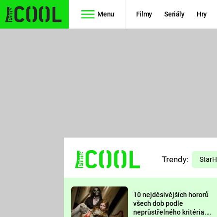
Menu
Filmy
Seriály
Hry
Seriály
Filmy
SIMPSONOVI
STAR WARS
HVĚZDNÁ
AVENGERS
BRÁNA
RYCHLE A
TEORIE
ZBĚSILE 10
Trendy:
VELKÉHO
Star
PREDÁTOR
TŘESKU
10 nejděsivějších hororů
FUTURAMA
všech dob podle
neprůstřelného kritéria.