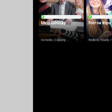
PŘEHRÁT
PŘEHRÁT
Mezi COOLky
Fotr na tripu
Komedie / Zábavný
Rodinný / Reality /