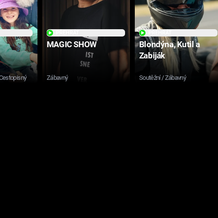
PŘEHRÁT
PŘEHRÁT
MAGIC SHOW
Blondýna, Kutil a
Zabiják
 Cestopisný
Zábavný
Soutěžní / Zábavný