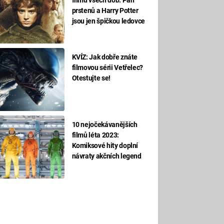
prstenů a Harry Potter
jsou jen špičkou ledovce
KVÍZ: Jak dobře znáte
filmovou sérii Vetřelec?
Otestujte se!
10 nejočekávanějších
filmů léta 2023:
Komiksové hity doplní
návraty akčních legend