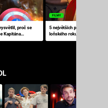
FILMY
ysvětlil, proč se
5 největších propadáků
le Kapitána
loňského roku: Disney na
jediné katastrofě prodělal 200
milionů dolarů
OL