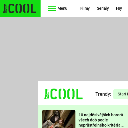
Menu
Filmy
Seriály
Hry
Seriály
Filmy
SIMPSONOVI
STAR WARS
HVĚZDNÁ
AVENGERS
BRÁNA
RYCHLE A
TEORIE
ZBĚSILE 10
Trendy:
VELKÉHO
Star
PREDÁTOR
TŘESKU
10 nejděsivějších hororů
FUTURAMA
všech dob podle
neprůstřelného kritéria.