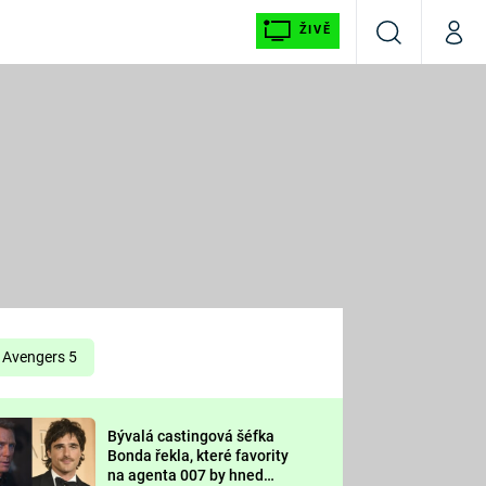
ŽIVĚ
Vyhledávání
Můj p
Prima+
É
CNN Prima NEWS
E
Prima FRESH
ŠÍ
Prima LIVING
E
Prima Ženy
Avengers 5
Prima LAJK
Bývalá castingová šéfka
OOL
Bonda řekla, které favority
Sledujte nás
na agenta 007 by hned