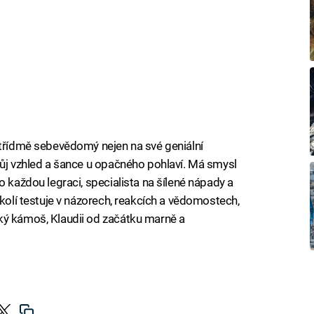
střídmě sebevědomý nejen na své geniální
vůj vzhled a šance u opačného pohlaví. Má smysl
o každou legraci, specialista na šílené nápady a
okolí testuje v názorech, reakcích a vědomostech,
ký kámoš, Klaudii od začátku marně a