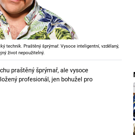
cký technik. Praštěný šprýmař. Vysoce inteligentní, vzdělaný,
jný život nepoužitelný.
rochu praštěný šprýmař, ale vysoce
aložený profesionál, jen bohužel pro