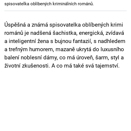
spisovatelka oblíbených kriminálních románů.
Cool Esport
Pořady
Úspěšná a známá spisovatelka oblíbených krimi
románů je nadšená šachistka, energická, zvídavá
TV Program
a inteligentní žena s bujnou fantazií, s nadhledem
Sledujte prima+
a trefným humorem, mazaně ukrytá do luxusního
balení noblesní dámy, co má úroveň, šarm, styl a
životní zkušenosti. A co má také svá tajemství.
Přihlášení
Sledujte nás