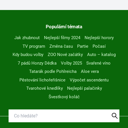
Populární témata
Jak zhubnout
Nejlepší filmy 2024
Nejlepší horory
TV program
Změna času
Partie
Počasí
Kdy budou volby
ZOO Nové začátky
Auto – katalog
7 pádů Honzy Dědka
Volby 2025
Svařené víno
Tatarák podle Pohlreicha
Aloe vera
Pěstování lichořeřišnice
Výpočet ascendentu
Tvarohové knedlíky
Nejlepší palačinky
Švestkový koláč