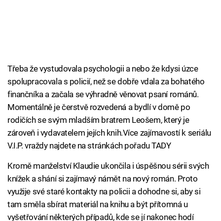
Třeba že vystudovala psychologii a nebo že kdysi úzce
spolupracovala s policií, než se dobře vdala za bohatého
finančníka a začala se výhradně věnovat psaní románů.
Momentálně je čerstvě rozvedená a bydlí v domě po
rodičích se svým mladším bratrem Leošem, který je
zároveň i vydavatelem jejích knih.Více zajímavostí k seriálu
V.I.P. vraždy najdete na stránkách pořadu TADY
Kromě manželství Klaudie ukončila i úspěšnou sérii svých
knížek a shání si zajímavý námět na nový román. Proto
využije své staré kontakty na policii a dohodne si, aby si
tam směla sbírat materiál na knihu a být přítomná u
vyšetřování některých případů, kde se jí nakonec hodí