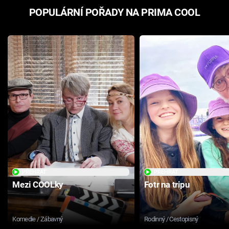
POPULÁRNÍ POŘADY NA PRIMA COOL
PŘEHRÁT
PŘEHRÁT
Mezi COOLky
Fotr na tripu
Komedie / Zábavný
Rodinný / Cestopisný