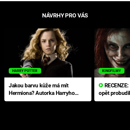
NÁVRHY PRO VÁS
HARRY POTTER
KINOFILMY
Jakou barvu kůže má mít
RECENZE: Smrtelné zlo se
Hermiona? Autorka Harryho
opět probudi
Pottera přišla s ráznou
přichází s n
odpovědí
hororovou n