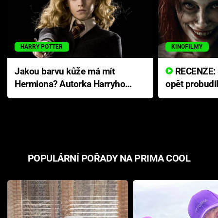
HARRY POTTER
KINOFILMY
Jakou barvu kůže má mít
RECENZE: Smrtelné zlo se
Hermiona? Autorka Harryho
opět probudi
Pottera přišla s ráznou
přichází s n
odpovědí
hororovou n
POPULÁRNÍ POŘADY NA PRIMA COOL