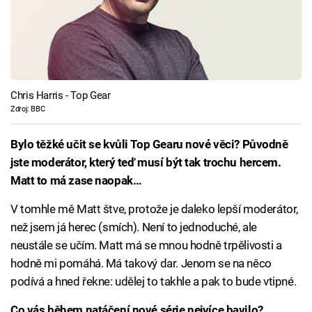
Chris Harris - Top Gear
Zdroj: BBC
Bylo těžké učit se kvůli Top Gearu nové věci? Původně
jste moderátor, který teď musí být tak trochu hercem.
Matt to má zase naopak…
V tomhle mě Matt štve, protože je daleko lepší moderátor,
než jsem já herec (smích). Není to jednoduché, ale
neustále se učím. Matt má se mnou hodně trpělivosti a
hodně mi pomáhá. Má takový dar. Jenom se na něco
podívá a hned řekne: udělej to takhle a pak to bude vtipné.
Co vás během natáčení nové série nejvíce bavilo?