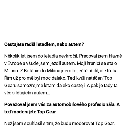
Cestujete radši letadlem, nebo autem?
Několik let jsem do letadla nevkročil. Pracoval jsem hlavně
v Evropě a všude jsem jezdil autem. Mojí hranicí se stalo
Miláno. Z Británie do Milána jsem to ještě uřídil, ale třeba
Řím už pro mě byl moc daleko. Teď kvůli natáčení Top
Gearu samozřejmě létám daleko častěji. A pak je tady ta
věc s létajícím autem…
Považoval jsem vás
za automobilového
profesionála. A
teď moderujete
Top Gear.
Než jsem souhlasil s tím, že budu moderovat Top Gear,