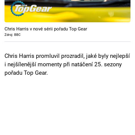
Cool Esport
Pořady
Chris Harris v nové sérii pořadu Top Gear
TV Program
Zdroj: BBC
Sledujte prima+
Chris Harris promluvil prozradil, jaké byly nejlepší
i nejšílenější momenty při natáčení 25. sezony
Přihlášení
pořadu Top Gear.
Sledujte nás