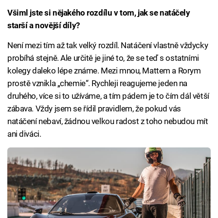
Všiml jste si nějakého rozdílu v tom, jak se natáčely
starší a novější díly?
Není mezi tím až tak velký rozdíl. Natáčení vlastně vždycky
probíhá stejně. Ale určitě je jiné to, že se teď s ostatními
kolegy daleko lépe známe. Mezi mnou, Mattem a Rorym
prostě vznikla „chemie“. Rychleji reagujeme jeden na
druhého, více si to užíváme, a tím pádem je to čím dál větší
zábava. Vždy jsem se řídil pravidlem, že pokud vás
natáčení nebaví, žádnou velkou radost z toho nebudou mít
ani diváci.