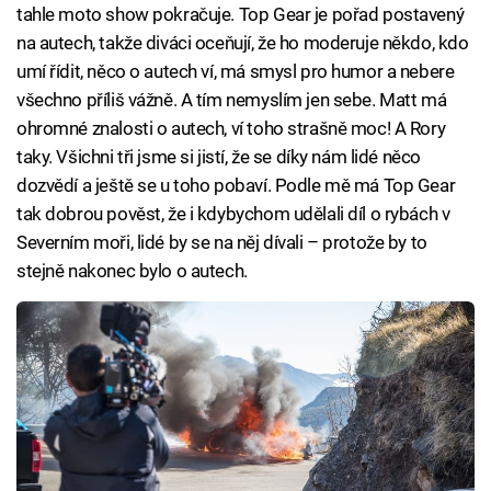
tahle moto show pokračuje. Top Gear je pořad postavený
na autech, takže diváci oceňují, že ho moderuje někdo, kdo
umí řídit, něco o autech ví, má smysl pro humor a nebere
všechno příliš vážně. A tím nemyslím jen sebe. Matt má
ohromné znalosti o autech, ví toho strašně moc! A Rory
taky. Všichni tři jsme si jistí, že se díky nám lidé něco
dozvědí a ještě se u toho pobaví. Podle mě má Top Gear
tak dobrou pověst, že i kdybychom udělali díl o rybách v
Severním moři, lidé by se na něj dívali – protože by to
stejně nakonec bylo o autech.