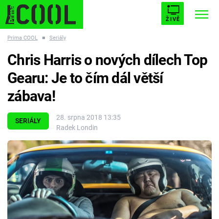
ŽIVĚ
Prima COOL
■
Seriály
STARHOUSE
BUFFY, PŘEMOŽITELKA UPÍRŮ
Trendy:
Chris Harris o nových dílech Top
ESCAPE
PLNEJ KOTEL
AVENGERS 5
Gearu: Je to čím dál větší
zábava!
28. srpna 2018 13:35
SERIÁLY
Radek Londin
Témata
Filmy
Seriály
Hry