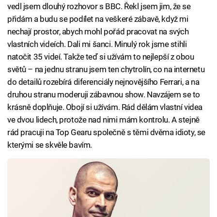
vedl jsem dlouhý rozhovor s BBC. Řekl jsem jim, že se
přidám a budu se podílet na veškeré zábavě, když mi
nechají prostor, abych mohl pořád pracovat na svých
vlastních videích. Dali mi šanci. Minulý rok jsme stihli
natočit 35 videí. Takže teď si užívám to nejlepší z obou
světů – na jednu stranu jsem ten chytrolín, co na internetu
do detailů rozebírá diferenciály nejnovějšího Ferrari, a na
druhou stranu moderuji zábavnou show. Navzájem se to
krásně doplňuje. Obojí si užívám. Rád dělám vlastní videa
ve dvou lidech, protože nad nimi mám kontrolu. A stejně
rád pracuji na Top Gearu společně s těmi dvěma idioty, se
kterými se skvěle bavím.