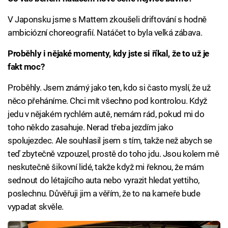
V Japonsku jsme s Mattem zkoušeli driftování s hodně
ambiciózní choreografií. Natáčet to byla velká zábava.
Proběhly i nějak
é momenty, kdy jste si říkal, že
to už je
fakt moc?
Proběhly. Jsem známý jako ten, kdo si často myslí, že už
něco přeháníme. Chci mít všechno pod kontrolou. Když
jedu v nějakém rychlém autě, nemám rád, pokud mi do
toho někdo zasahuje. Nerad třeba jezdím jako
spolujezdec. Ale souhlasil jsem s tím, takže než abych se
teď zbytečně vzpouzel, prostě do toho jdu. Jsou kolem mě
neskutečně šikovní lidé, takže když mi řeknou, že mám
sednout do létajícího auta nebo vyrazit hledat yettiho,
poslechnu. Důvěřuji jim a věřím, že to na kameře bude
vypadat skvěle.