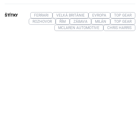
ŠTÍTKY
FERRARI
VELKÁ BRITÁNIE
EVROPA
TOP GEAR
ROZHOVOR
ŘÍM
ZÁBAVA
MILÁN
TOP GEAR
MCLAREN AUTOMOTIVE
CHRIS HARRIS