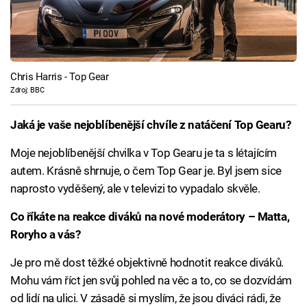
Chris Harris - Top Gear
Zdroj: BBC
Jaká je vaše nejoblíbenější chvíle z natáčení Top Gearu?
Moje nejoblíbenější chvilka v Top Gearu je ta s létajícím
autem. Krásně shrnuje, o čem Top Gear je. Byl jsem sice
naprosto vyděšený, ale v televizi to vypadalo skvěle.
Co říkáte na reakce diváků na nové moderátory – Matta,
Roryho a vás?
Je pro mě dost těžké objektivně hodnotit reakce diváků.
Mohu vám říct jen svůj pohled na věc a to, co se dozvídám
od lidí na ulici. V zásadě si myslím, že jsou diváci rádi, že