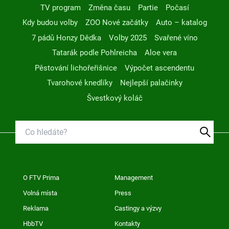
TV program
Změna času
Partie
Počasí
Kdy budou volby
ZOO Nové začátky
Auto – katalog
7 pádů Honzy Dědka
Volby 2025
Svařené víno
Tatarák podle Pohlreicha
Aloe vera
Pěstování lichořeřišnice
Výpočet ascendentu
Tvarohové knedlíky
Nejlepší palačinky
Švestkový koláč
O FTV Prima
Management
Volná místa
Press
Reklama
Castingy a výzvy
HbbTV
Kontakty