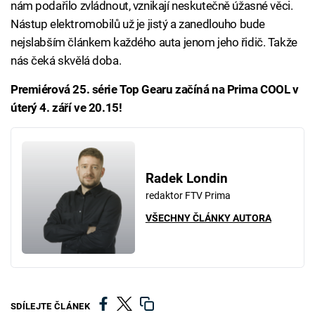
nám podařilo zvládnout, vznikají neskutečně úžasné věci.
Nástup elektromobilů už je jistý a zanedlouho bude
nejslabším článkem každého auta jenom jeho řidič. Takže
nás čeká skvělá doba.
Premiérová 25. série Top Gearu začíná na Prima COOL v
úterý 4. září ve 20.15!
Radek Londin
redaktor FTV Prima
VŠECHNY ČLÁNKY AUTORA
SDÍLEJTE ČLÁNEK