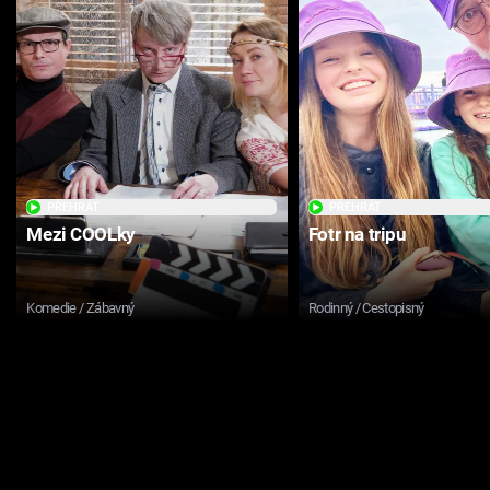
PŘEHRÁT
PŘEHRÁT
Mezi COOLky
Fotr na tripu
Komedie / Zábavný
Rodinný / Cestopisný