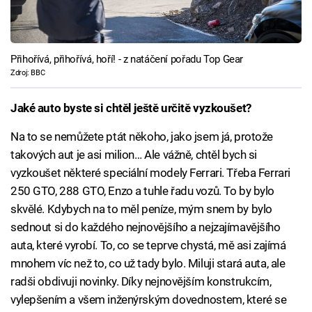
Přihořívá, přihořívá, hoří! - z natáčení pořadu Top Gear
Zdroj: BBC
Jaké auto byste si chtěl ještě určitě vyzkoušet?
Na to se nemůžete ptát někoho, jako jsem já, protože
takových aut je asi milion… Ale vážně, chtěl bych si
vyzkoušet některé speciální modely Ferrari. Třeba Ferrari
250 GTO, 288 GTO, Enzo a tuhle řadu vozů. To by bylo
skvělé. Kdybych na to měl peníze, mým snem by bylo
sednout si do každého nejnovějšího a nejzajímavějšího
auta, které vyrobí. To, co se teprve chystá, mě asi zajímá
mnohem víc než to, co už tady bylo. Miluji stará auta, ale
radši obdivuji novinky. Díky nejnovějším konstrukcím,
vylepšením a všem inženýrským dovednostem, které se