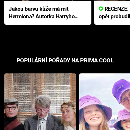
Jakou barvu kůže má mít
RECENZE: Smrtelné zlo se
Hermiona? Autorka Harryho
opět probudi
Pottera přišla s ráznou
přichází s n
odpovědí
hororovou n
POPULÁRNÍ POŘADY NA PRIMA COOL