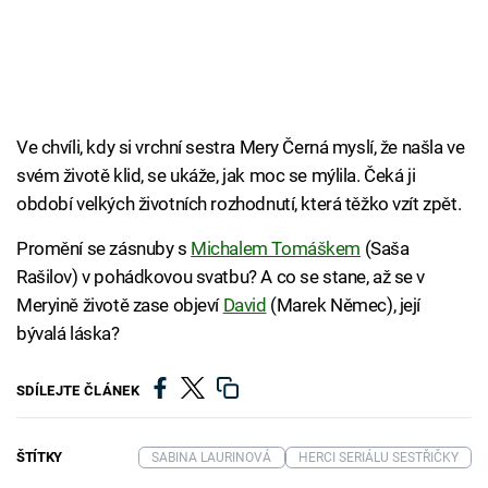
Ve chvíli, kdy si vrchní sestra Mery Černá myslí, že našla ve
svém životě klid, se ukáže, jak moc se mýlila. Čeká ji
období velkých životních rozhodnutí, která těžko vzít zpět.
Promění se zásnuby s
Michalem Tomáškem
(Saša
Rašilov) v pohádkovou svatbu? A co se stane, až se v
Meryině životě zase objeví
David
(Marek Němec), její
bývalá láska?
SDÍLEJTE ČLÁNEK
ŠTÍTKY
SABINA LAURINOVÁ
HERCI SERIÁLU SESTŘIČKY