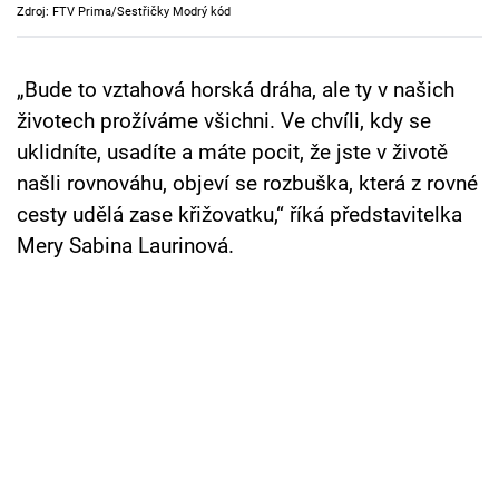
Zdroj: FTV Prima/Sestřičky Modrý kód
Cool Esport
Pořady
„Bude to vztahová horská dráha, ale ty v našich
životech prožíváme všichni. Ve chvíli, kdy se
TV Program
uklidníte, usadíte a máte pocit, že jste v životě
našli rovnováhu, objeví se rozbuška, která z rovné
Sledujte prima+
cesty udělá zase křižovatku,“ říká představitelka
Mery Sabina Laurinová.
Přihlášení
Sledujte nás