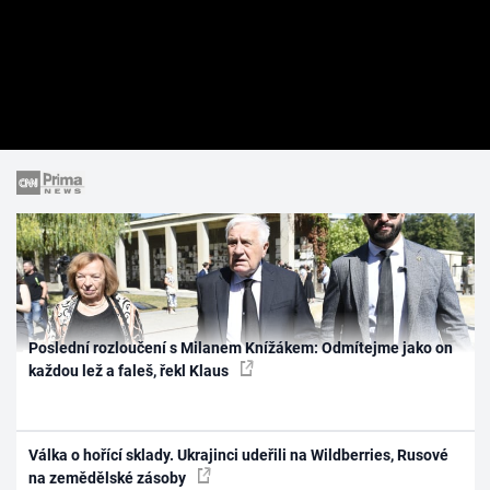
Poslední rozloučení s Milanem Knížákem: Odmítejme jako on
každou lež a faleš, řekl Klaus
Válka o hořící sklady. Ukrajinci udeřili na Wildberries, Rusové
na zemědělské zásoby