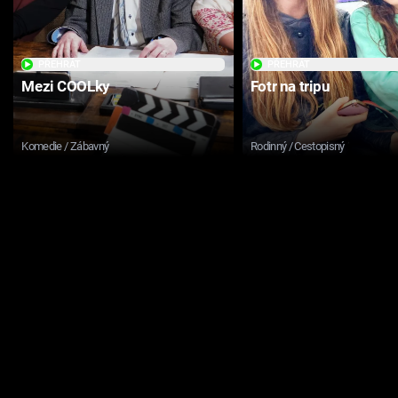
PŘEHRÁT
PŘEHRÁT
Mezi COOLky
Fotr na tripu
Komedie / Zábavný
Rodinný / Cestopisný