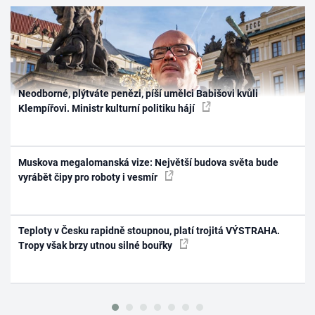
Neodborné, plýtváte penězi, píší umělci Babišovi kvůli
Klempířovi. Ministr kulturní politiku hájí
Muskova megalomanská vize: Největší budova světa bude
vyrábět čipy pro roboty i vesmír
Teploty v Česku rapidně stoupnou, platí trojitá VÝSTRAHA.
Tropy však brzy utnou silné bouřky