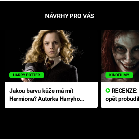
NÁVRHY PRO VÁS
HARRY POTTER
KINOFILMY
Jakou barvu kůže má mít
RECENZE: Smrtelné zlo se
Hermiona? Autorka Harryho
opět probudi
Pottera přišla s ráznou
přichází s n
odpovědí
hororovou n