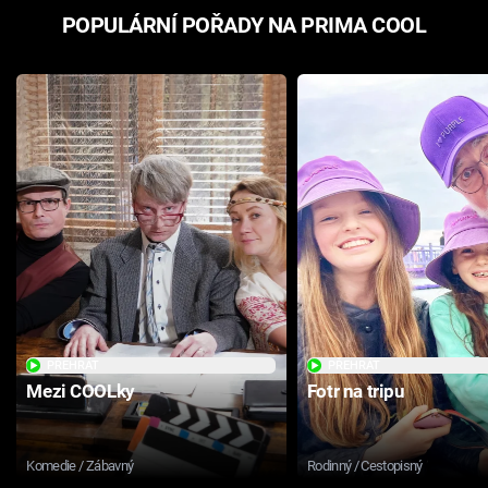
POPULÁRNÍ POŘADY NA PRIMA COOL
PŘEHRÁT
PŘEHRÁT
Mezi COOLky
Fotr na tripu
Komedie / Zábavný
Rodinný / Cestopisný