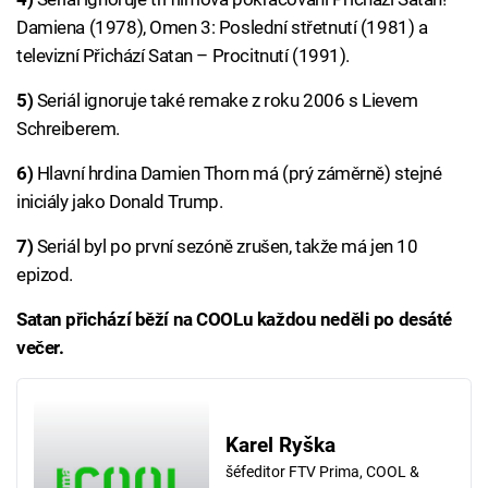
Damiena (1978), Omen 3: Poslední střetnutí (1981) a
televizní Přichází Satan – Procitnutí (1991).
5)
Seriál ignoruje také remake z roku 2006 s Lievem
Schreiberem.
6)
Hlavní hrdina Damien Thorn má (prý záměrně) stejné
iniciály jako Donald Trump.
7)
Seriál byl po první sezóně zrušen, takže má jen 10
epizod.
Satan přichází běží na COOLu každou neděli po desáté
večer.
Karel Ryška
šéfeditor FTV Prima, COOL &