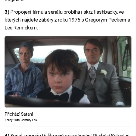
3)
Propojení filmu a seriálu probíhá i skrz flashbacky, ve
kterých najdete záběry z roku 1976 s Gregorym Peckem a
Lee Remickem.
Přichází Satan!
Zdroj: 20th Century Fox
4)
Seriál ignoruje tři filmová pokračování Přichází Satan! –