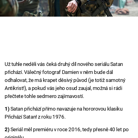
Cool Esport
Pořady
TV Program
Sledujte prima+
Už tuhle neděli vás čeká druhý díl nového seriálu Satan
Přihlášení
přichází. Válečný fotograf Damien v něm bude dál
odhalovat, že má krapet děsivý původ (je totiž samotný
Antikrist!), a pokud vás jeho osud zaujal, možná si rádi
Sledujte nás
přečtete tohle sedmero zajímavostí.
1)
Satan přichází přímo navazuje na hororovou klasiku
Přichází Satan! z roku 1976.
2)
Seriál měl premiéru v roce 2016, tedy přesně 40 let po
originálu.