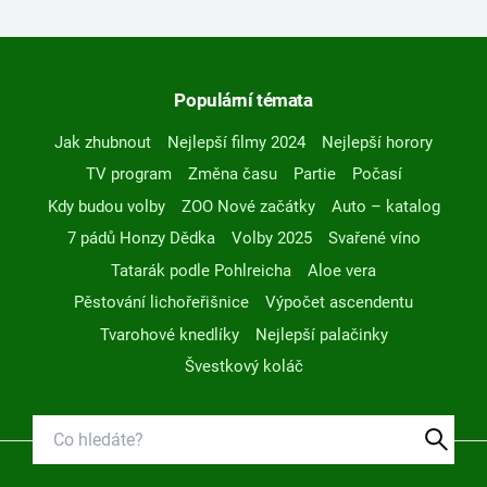
Populární témata
Jak zhubnout
Nejlepší filmy 2024
Nejlepší horory
TV program
Změna času
Partie
Počasí
Kdy budou volby
ZOO Nové začátky
Auto – katalog
7 pádů Honzy Dědka
Volby 2025
Svařené víno
Tatarák podle Pohlreicha
Aloe vera
Pěstování lichořeřišnice
Výpočet ascendentu
Tvarohové knedlíky
Nejlepší palačinky
Švestkový koláč