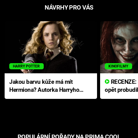
NÁVRHY PRO VÁS
HARRY POTTER
KINOFILMY
Jakou barvu kůže má mít
RECENZE: Smrtelné zlo se
Hermiona? Autorka Harryho
opět probudi
Pottera přišla s ráznou
přichází s n
odpovědí
hororovou n
POPULÁRNÍ POŘADY NA PRIMA COOL