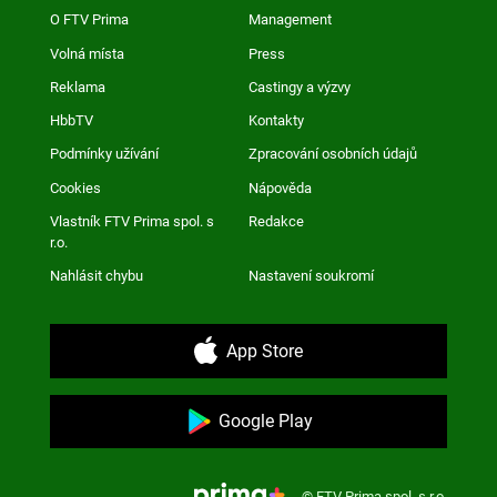
O FTV Prima
Management
Volná místa
Press
Reklama
Castingy a výzvy
HbbTV
Kontakty
Podmínky užívání
Zpracování osobních údajů
Cookies
Nápověda
Vlastník FTV Prima spol. s
Redakce
r.o.
Nahlásit chybu
Nastavení soukromí
App Store
Google Play
© FTV Prima spol. s r.o.