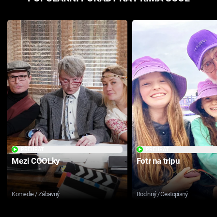
PŘEHRÁT
PŘEHRÁT
Mezi COOLky
Fotr na tripu
Komedie / Zábavný
Rodinný / Cestopisný