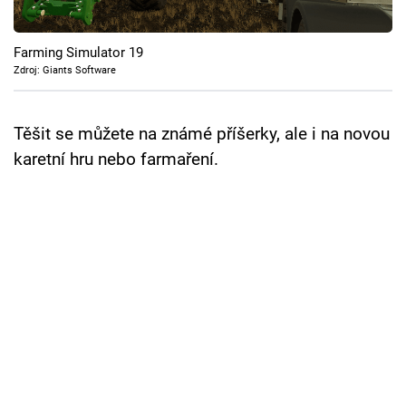
Cool Esport
Farming Simulator 19
Pořady
Zdroj: Giants Software
TV Program
Těšit se můžete na známé příšerky, ale i na novou
Sledujte prima+
karetní hru nebo farmaření.
Přihlášení
Sledujte nás