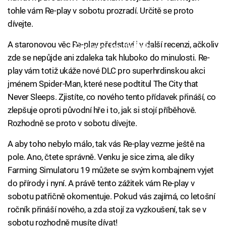
tohle vám Re-play v sobotu prozradí. Určitě se proto
dívejte.
A staronovou věc Re-play představí i v další recenzi, ačkoliv
Failed to fetch
zde se nepůjde ani zdaleka tak hluboko do minulosti. Re-
play vám totiž ukáže nové DLC pro superhrdinskou akci
jménem Spider-Man, které nese podtitul The City that
Never Sleeps. Zjistíte, co nového tento přídavek přináší, co
zlepšuje oproti původní hře i to, jak si stojí příběhově.
Rozhodně se proto v sobotu dívejte.
A aby toho nebylo málo, tak vás Re-play vezme ještě na
pole. Ano, čtete správně. Venku je sice zima, ale díky
Farming Simulatoru 19 můžete se svým kombajnem vyjet
do přírody i nyní. A právě tento zážitek vám Re-play v
sobotu patřičně okomentuje. Pokud vás zajímá, co letošní
ročník přináší nového, a zda stojí za vyzkoušení, tak se v
sobotu rozhodně musíte dívat!