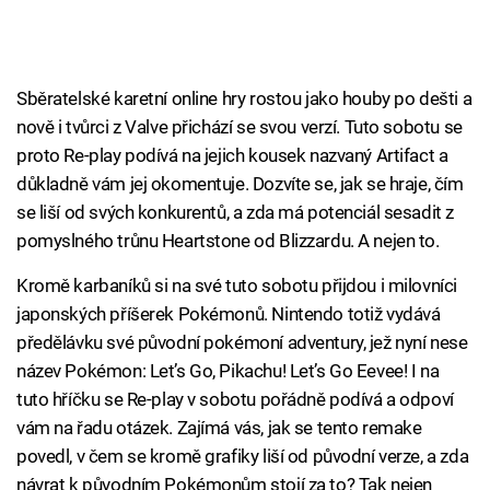
Sběratelské karetní online hry rostou jako houby po dešti a
nově i tvůrci z Valve přichází se svou verzí. Tuto sobotu se
proto Re-play podívá na jejich kousek nazvaný Artifact a
důkladně vám jej okomentuje. Dozvíte se, jak se hraje, čím
se liší od svých konkurentů, a zda má potenciál sesadit z
pomyslného trůnu Heartstone od Blizzardu. A nejen to.
Kromě karbaníků si na své tuto sobotu přijdou i milovníci
japonských příšerek Pokémonů. Nintendo totiž vydává
předělávku své původní pokémoní adventury, jež nyní nese
název Pokémon: Let’s Go, Pikachu! Let’s Go Eevee! I na
tuto hříčku se Re-play v sobotu pořádně podívá a odpoví
vám na řadu otázek. Zajímá vás, jak se tento remake
povedl, v čem se kromě grafiky liší od původní verze, a zda
návrat k původním Pokémonům stojí za to? Tak nejen