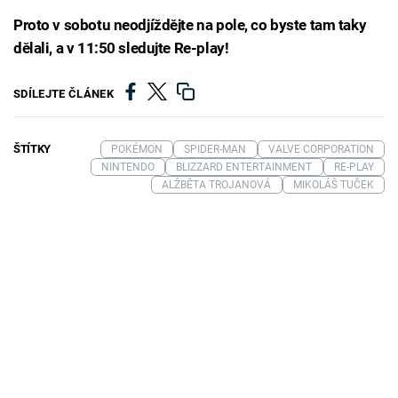
Proto v sobotu neodjíždějte na pole, co byste tam taky
dělali, a v 11:50 sledujte Re-play!
SDÍLEJTE ČLÁNEK
ŠTÍTKY
POKÉMON
SPIDER-MAN
VALVE CORPORATION
NINTENDO
BLIZZARD ENTERTAINMENT
RE-PLAY
ALŽBĚTA TROJANOVÁ
MIKOLÁŠ TUČEK