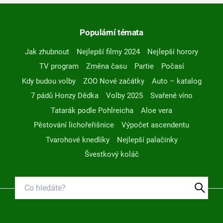
Populární témata
Jak zhubnout
Nejlepší filmy 2024
Nejlepší horory
TV program
Změna času
Partie
Počasí
Kdy budou volby
ZOO Nové začátky
Auto – katalog
7 pádů Honzy Dědka
Volby 2025
Svařené víno
Tatarák podle Pohlreicha
Aloe vera
Pěstování lichořeřišnice
Výpočet ascendentu
Tvarohové knedlíky
Nejlepší palačinky
Švestkový koláč