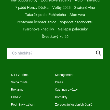
Kdy budou volby
ZOO Nové začátky
Auto – katalog
7 pádů Honzy Dědka
Volby 2025
Svařené víno
Tatarák podle Pohlreicha
Aloe vera
Pěstování lichořeřišnice
Výpočet ascendentu
Tvarohové knedlíky
Nejlepší palačinky
Švestkový koláč
O FTV Prima
Management
Volná místa
Press
Reklama
Castingy a výzvy
HbbTV
Kontakty
Podmínky užívání
Zpracování osobních údajů