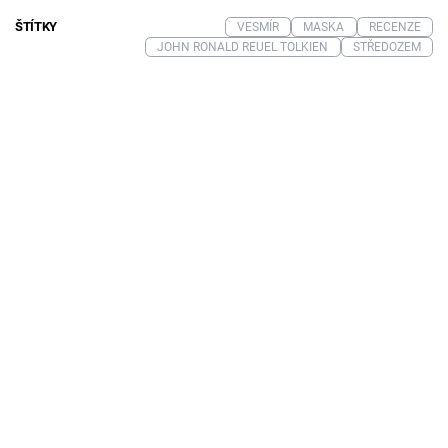
ŠTÍTKY
VESMÍR
MASKA
RECENZE
JOHN RONALD REUEL TOLKIEN
STŘEDOZEM