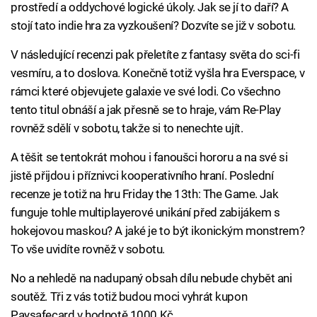
prostředí a oddychové logické úkoly. Jak se jí to daří? A
stojí tato indie hra za vyzkoušení? Dozvíte se již v sobotu.
V následující recenzi pak přeletíte z fantasy světa do sci-fi
vesmíru, a to doslova. Konečně totiž vyšla hra Everspace, v
rámci které objevujete galaxie ve své lodi. Co všechno
tento titul obnáší a jak přesně se to hraje, vám Re-Play
rovněž sdělí v sobotu, takže si to nenechte ujít.
A těšit se tentokrát mohou i fanoušci hororu a na své si
jistě přijdou i příznivci kooperativního hraní. Poslední
recenze je totiž na hru Friday the 13th: The Game. Jak
funguje tohle multiplayerové unikání před zabijákem s
hokejovou maskou? A jaké je to být ikonickým monstrem?
To vše uvidíte rovněž v sobotu.
No a nehledě na nadupaný obsah dílu nebude chybět ani
soutěž. Tři z vás totiž budou moci vyhrát kupon
Paysafecard v hodnotě 1000 Kč.