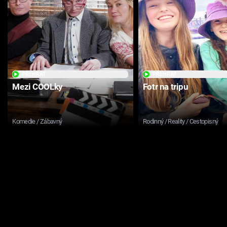
PŘEHRÁT
PŘEHRÁT
Mezi COOLky
Fotr na tripu
Komedie / Zábavný
Rodinný / Reality / Cestopisný