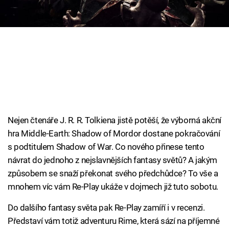
Cool Esport
Pořady
TV Program
Sledujte prima+
Přihlášení
Nejen čtenáře J. R. R. Tolkiena jistě potěší, že výborná akční
hra Middle-Earth: Shadow of Mordor dostane pokračování
s podtitulem Shadow of War. Co nového přinese tento
Sledujte nás
návrat do jednoho z nejslavnějších fantasy světů? A jakým
způsobem se snaží překonat svého předchůdce? To vše a
mnohem víc vám Re-Play ukáže v dojmech již tuto sobotu.
Do dalšího fantasy světa pak Re-Play zamíří i v recenzi.
Představí vám totiž adventuru Rime, která sází na příjemné