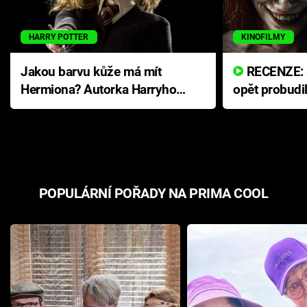
HARRY POTTER
KINOFILMY
Jakou barvu kůže má mít
RECENZE: Smrtelné zlo se
Hermiona? Autorka Harryho
opět probudi
Pottera přišla s ráznou
přichází s n
odpovědí
hororovou n
POPULÁRNÍ POŘADY NA PRIMA COOL