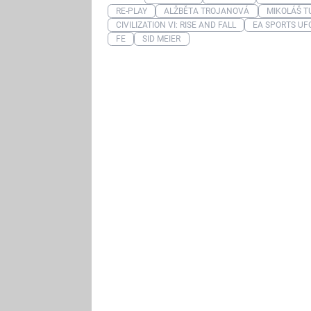
RE-PLAY
ALŽBĚTA TROJANOVÁ
MIKOLÁŠ T
CIVILIZATION VI: RISE AND FALL
EA SPORTS UF
FE
SID MEIER