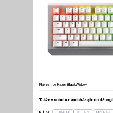
Klávesnice Razer BlackWidow
Takže v sobotu neodcházejte do džungle,
ŠTÍTKY
STRATEGIE
RECENZE
CIVILIZACE