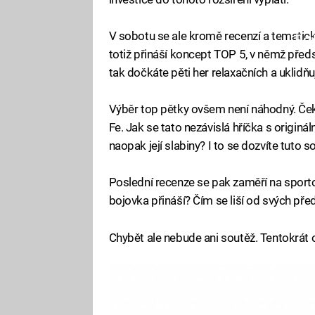
V sobotu se ale kromě recenzí a tematické
Fa
totiž přináší koncept TOP 5, v němž předst
tak dočkáte pěti her relaxačních a uklidňuj
Výběr top pětky ovšem není náhodný. Ček
Fe. Jak se tato nezávislá hříčka s origin
naopak její slabiny? I to se dozvíte tuto s
Poslední recenze se pak zaměří na sport
bojovka přináší? Čím se liší od svých př
Chybět ale nebude ani soutěž. Tentokrát 