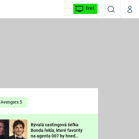
ŽIVĚ
Vyhledávání
Můj p
Prima+
É
CNN Prima NEWS
E
Prima FRESH
ŠÍ
Prima LIVING
E
Prima Ženy
Avengers 5
Prima LAJK
Bývalá castingová šéfka
OOL
Bonda řekla, které favority
Sledujte nás
na agenta 007 by hned