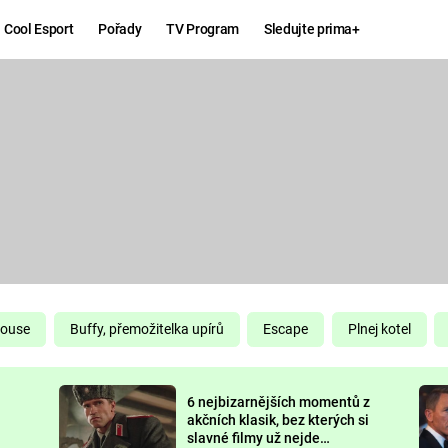
Cool Esport
Pořady
TV Program
Sledujte prima+
Hry
Zábava
MAFIA
ZÁBAVN
GALERI
GTA 6
NEJLEP
KINGDOM
KOMEDI
COME:
DELIVERANCE
CHUCK
House
Buffy, přemožitelka upírů
Escape
Plnej kotel
NORRIS
ESPORT
6 nejbizarnějších momentů z
DEADP
akčních klasik, bez kterých si
slavné filmy už nejde