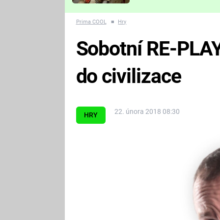
Které děsivé pecky vám
nejvíc zvednou tep?
Prima COOL
■
Hry
Sobotní RE-PLA
do civilizace
22. února 2018 08:30
HRY