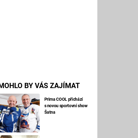
MOHLO BY VÁS ZAJÍMAT
Prima COOL přichází
s novou sportovní show
Šatna