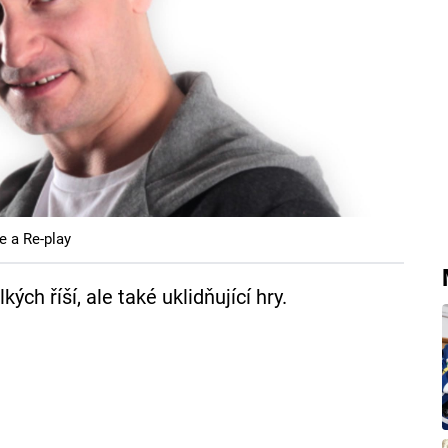
e a Re-play
ých říší, ale také uklidňující hry.