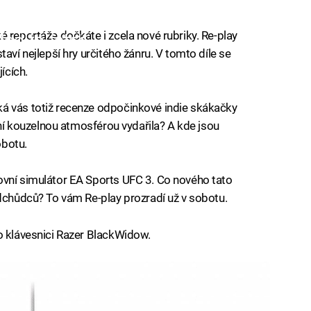
 reportáže dočkáte i zcela nové rubriky. Re-play
iled to fetch
aví nejlepší hry určitého žánru. V tomto díle se
ících.
á vás totiž recenze odpočinkové indie skákačky
ální kouzelnou atmosférou vydařila? A kde jsou
obotu.
ovní simulátor EA Sports UFC 3. Co nového tato
edchůdců? To vám Re-play prozradí už v sobotu.
o klávesnici Razer BlackWidow.