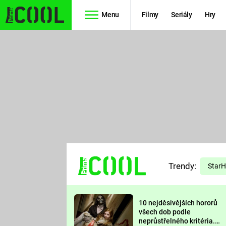
Menu
Filmy
Seriály
Hry
Seriály
Filmy
SIMPSONOVI
STAR WARS
HVĚZDNÁ
AVENGERS
BRÁNA
RYCHLE A
TEORIE
ZBĚSILE 10
Trendy:
VELKÉHO
Star
PREDÁTOR
TŘESKU
10 nejděsivějších hororů
FUTURAMA
všech dob podle
neprůstřelného kritéria.