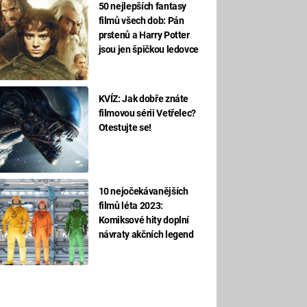
50 nejlepších fantasy
filmů všech dob: Pán
prstenů a Harry Potter
jsou jen špičkou ledovce
KVÍZ: Jak dobře znáte
filmovou sérii Vetřelec?
Otestujte se!
10 nejočekávanějších
filmů léta 2023:
Komiksové hity doplní
návraty akčních legend