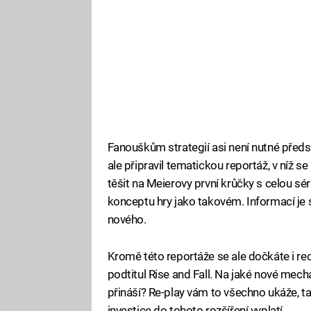
Fanouškům strategií asi není nutné předsta
ale připravil tematickou reportáž, v níž se
těšit na Meierovy první krůčky s celou séri
konceptu hry jako takovém. Informací je 
nového.
Kromě této reportáže se ale dočkáte i rece
podtitul Rise and Fall. Na jaké nové mech
přináší? Re-play vám to všechno ukáže, t
investice do tohoto rozšíření vyplatí.